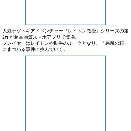
人気
ナゾトキアドベンチャー
『レイトン教授』シリーズの第
2作が
超高画質スマホアプリ
で登場。
プレイヤーは
レイトン
や助手の
ルーク
となり、
「悪魔の箱」
にまつわる事件に挑んでいく。