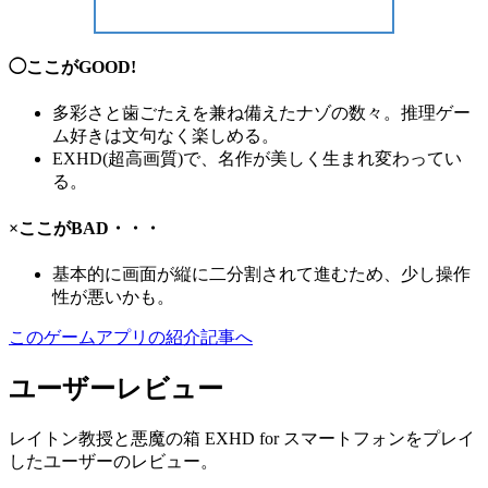
◯ここがGOOD!
多彩さと歯ごたえ
を兼ね備えたナゾの数々。推理ゲー
ム好きは
文句なく楽しめる。
EXHD(超高画質)で、名作が
美しく生まれ変わってい
る。
×ここがBAD・・・
基本的に画面が
縦に二分割
されて進むため、少し
操作
性が悪い
かも。
このゲームアプリの紹介記事へ
ユーザーレビュー
レイトン教授と悪魔の箱 EXHD for スマートフォンをプレイ
したユーザーのレビュー。