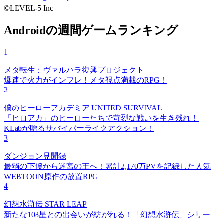
©LEVEL-5 Inc.
Androidの週間ゲームランキング
1
メタ転生：ヴァルハラ復興プロジェクト
爆速で火力がインフレ！メタ視点満載のRPG！
2
僕のヒーローアカデミア UNITED SURVIVAL
「ヒロアカ」のヒーローたちで苛烈な戦いを生き残れ！
KLabが贈るサバイバーライクアクション！
3
ダンジョン見聞録
最弱の下僕から迷宮の王へ！累計2,170万PVを記録した人気
WEBTOON原作の放置RPG
4
幻想水滸伝 STAR LEAP
新たな108星との出会いが紡がれる！「幻想水滸伝」シリー