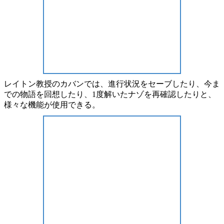
レイトン教授の
カバン
では、進行状況を
セーブ
したり、今ま
での物語を
回想
したり、1度解いたナゾを
再確認
したりと、
様々な機能が使用できる。