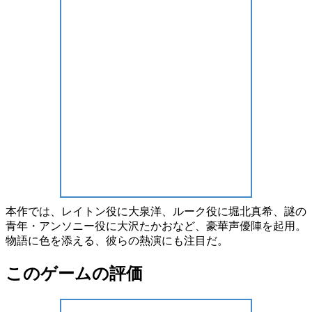
本作では、レイトン役に
大泉洋
、ルーク役に
堀北真希
、謎の
青年・アンソニー役に
大沢たかお
など、
豪華声優陣
を起用。
物語に色を添える、彼らの
熱演
にも注目だ。
このゲームの評価