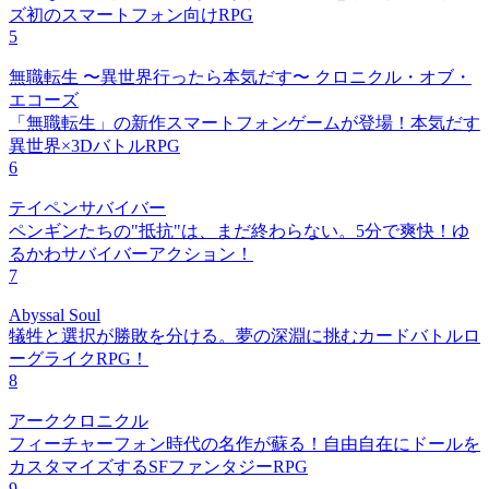
ズ初のスマートフォン向けRPG
5
無職転生 〜異世界行ったら本気だす〜 クロニクル・オブ・
エコーズ
「無職転生」の新作スマートフォンゲームが登場！本気だす
異世界×3DバトルRPG
6
テイペンサバイバー
ペンギンたちの"抵抗"は、まだ終わらない。5分で爽快！ゆ
るかわサバイバーアクション！
7
Abyssal Soul
犠牲と選択が勝敗を分ける。夢の深淵に挑むカードバトルロ
ーグライクRPG！
8
アーククロニクル
フィーチャーフォン時代の名作が蘇る！自由自在にドールを
カスタマイズするSFファンタジーRPG
9