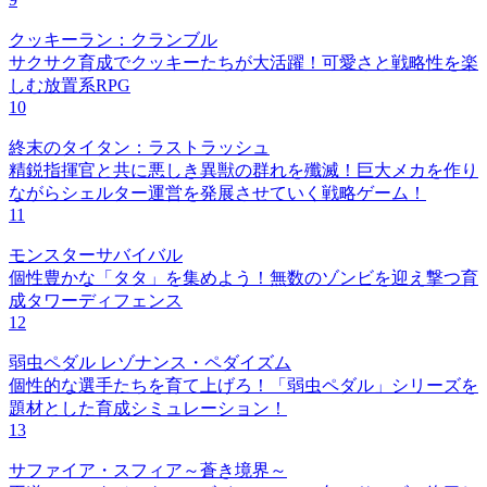
クッキーラン：クランブル
サクサク育成でクッキーたちが大活躍！可愛さと戦略性を楽
しむ放置系RPG
10
終末のタイタン：ラストラッシュ
精鋭指揮官と共に悪しき異獣の群れを殲滅！巨大メカを作り
ながらシェルター運営を発展させていく戦略ゲーム！
11
モンスターサバイバル
個性豊かな「タタ」を集めよう！無数のゾンビを迎え撃つ育
成タワーディフェンス
12
弱虫ペダル レゾナンス・ペダイズム
個性的な選手たちを育て上げろ！「弱虫ペダル」シリーズを
題材とした育成シミュレーション！
13
サファイア・スフィア～蒼き境界～