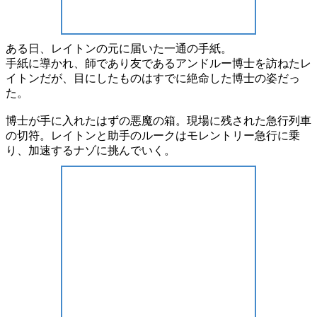
ある日、レイトンの元に届いた
一通の手紙。
手紙に導かれ、師であり友である
アンドルー博士
を訪ねたレ
イトンだが、目にしたものは
すでに絶命
した博士の姿だっ
た。
博士が手に入れたはずの
悪魔の箱。
現場に残された
急行列車
の切符。
レイトンと助手のルークはモレントリー急行に乗
り、
加速するナゾ
に挑んでいく。