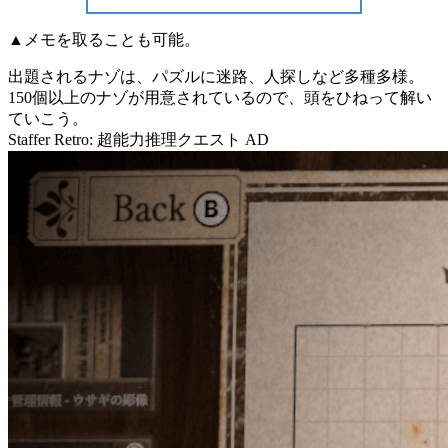
▲メモを取ることも可能。
出題されるナゾは、
パズル
に
迷路、人探し
など多種多様。
150個以上
のナゾが用意されているので、頭をひねって解い
ていこう。
Staffer Retro: 超能力推理クエスト
AD