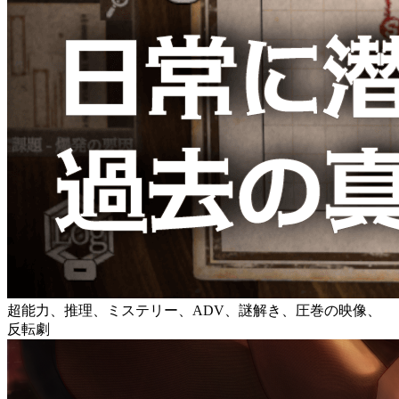
超能力、推理、ミステリー、ADV、謎解き、圧巻の映像、
反転劇