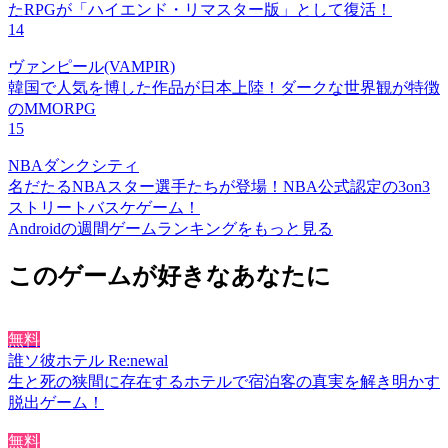
たRPGが「ハイエンド・リマスター版」として復活！
14
ヴァンピール(VAMPIR)
韓国で人気を博した作品が日本上陸！ダークな世界観が特徴
のMMORPG
15
NBAダンクシティ
名だたるNBAスター選手たちが登場！NBA公式認定の3on3
ストリートバスケゲーム！
Androidの週間ゲームランキングをもっと見る
このゲームが好きなあなたに
無料
誰ソ彼ホテル Re:newal
生と死の狭間に存在するホテルで宿泊客の真実を解き明かす
脱出ゲーム！
無料