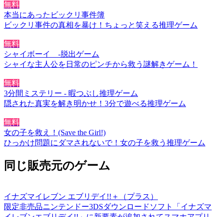
無料
本当にあったビックリ事件簿
ビックリ事件の真相を暴け！ちょっと笑える推理ゲーム
無料
シャイボーイ -脱出ゲーム
シャイな主人公を日常のピンチから救う謎解きゲーム！
無料
3分間ミステリー - 暇つぶし推理ゲーム
隠された真実を解き明かせ！3分で遊べる推理ゲーム
無料
女の子を救え！(Save the Girl!)
ひっかけ問題にダマされないで！女の子を救う推理ゲーム
同じ販売元のゲーム
イナズマイレブン エブリデイ!!＋（プラス）
限定非売品ニンテンドー3DSダウンロードソフト「イナズマ
イレブンエブリデイ!!」に新要素が追加されてスマホアプリ