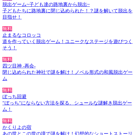
脱出ゲーム~子ども達の路地裏から脱出~
子どもたちに路地裏に閉じ込められた！？謎を解いて脱出を
目指せ！
無料
止まるなコロッコ
道を作っていく脱出ゲーム！ユニークなステージを遊びつく
そう！
無料
四ツ目神 -再会-
閉じ込められた神社で謎を解け！ノベル形式の和風脱出ゲー
ム
無料
ぼっち回避
"ぼっち"にならない方法を探る、シュールな謎解き脱出ゲー
ム！
無料
かくりよの宿
あの世とこの世の境で謎を解け！幻想的なショートストーリ