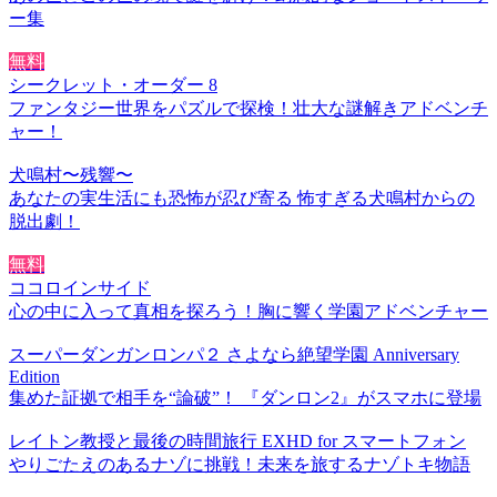
ー集
無料
シークレット・オーダー 8
ファンタジー世界をパズルで探検！壮大な謎解きアドベンチ
ャー！
犬鳴村〜残響〜
あなたの実生活にも恐怖が忍び寄る 怖すぎる犬鳴村からの
脱出劇！
無料
ココロインサイド
心の中に入って真相を探ろう！胸に響く学園アドベンチャー
スーパーダンガンロンパ２ さよなら絶望学園 Anniversary
Edition
集めた証拠で相手を“論破”！ 『ダンロン2』がスマホに登場
レイトン教授と最後の時間旅行 EXHD for スマートフォン
やりごたえのあるナゾに挑戦！未来を旅するナゾトキ物語