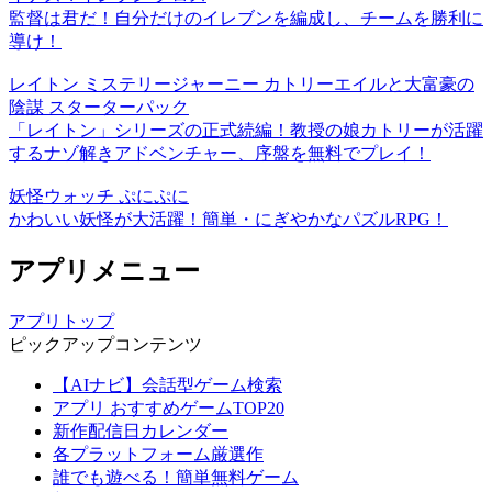
監督は君だ！自分だけのイレブンを編成し、チームを勝利に
導け！
レイトン ミステリージャーニー カトリーエイルと大富豪の
陰謀 スターターパック
「レイトン」シリーズの正式続編！教授の娘カトリーが活躍
するナゾ解きアドベンチャー、序盤を無料でプレイ！
妖怪ウォッチ ぷにぷに
かわいい妖怪が大活躍！簡単・にぎやかなパズルRPG！
アプリメニュー
アプリトップ
ピックアップコンテンツ
【AIナビ】会話型ゲーム検索
アプリ おすすめゲームTOP20
新作配信日カレンダー
各プラットフォーム厳選作
誰でも遊べる！簡単無料ゲーム