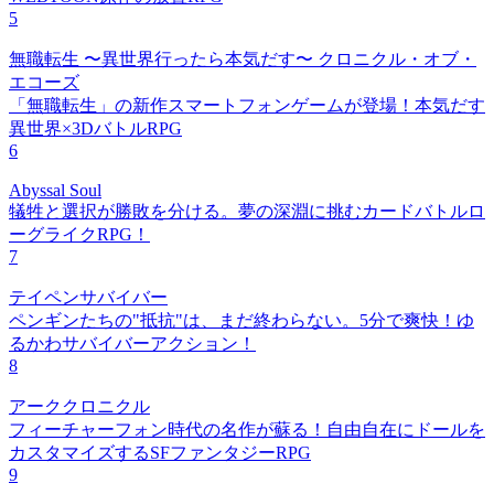
5
無職転生 〜異世界行ったら本気だす〜 クロニクル・オブ・
エコーズ
「無職転生」の新作スマートフォンゲームが登場！本気だす
異世界×3DバトルRPG
6
Abyssal Soul
犠牲と選択が勝敗を分ける。夢の深淵に挑むカードバトルロ
ーグライクRPG！
7
テイペンサバイバー
ペンギンたちの"抵抗"は、まだ終わらない。5分で爽快！ゆ
るかわサバイバーアクション！
8
アーククロニクル
フィーチャーフォン時代の名作が蘇る！自由自在にドールを
カスタマイズするSFファンタジーRPG
9