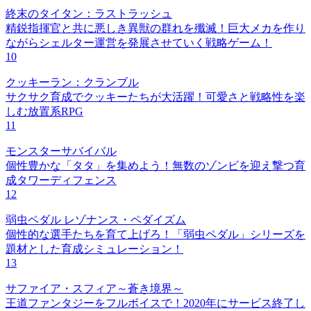
終末のタイタン：ラストラッシュ
精鋭指揮官と共に悪しき異獣の群れを殲滅！巨大メカを作り
ながらシェルター運営を発展させていく戦略ゲーム！
10
クッキーラン：クランブル
サクサク育成でクッキーたちが大活躍！可愛さと戦略性を楽
しむ放置系RPG
11
モンスターサバイバル
個性豊かな「タタ」を集めよう！無数のゾンビを迎え撃つ育
成タワーディフェンス
12
弱虫ペダル レゾナンス・ペダイズム
個性的な選手たちを育て上げろ！「弱虫ペダル」シリーズを
題材とした育成シミュレーション！
13
サファイア・スフィア～蒼き境界～
王道ファンタジーをフルボイスで！2020年にサービス終了し