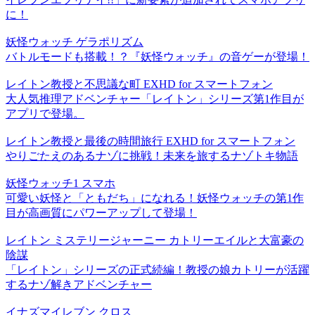
に！
妖怪ウォッチ ゲラポリズム
バトルモードも搭載！？『妖怪ウォッチ』の音ゲーが登場！
レイトン教授と不思議な町 EXHD for スマートフォン
大人気推理アドベンチャー「レイトン」シリーズ第1作目が
アプリで登場。
レイトン教授と最後の時間旅行 EXHD for スマートフォン
やりごたえのあるナゾに挑戦！未来を旅するナゾトキ物語
妖怪ウォッチ1 スマホ
可愛い妖怪と「ともだち」になれる！妖怪ウォッチの第1作
目が高画質にパワーアップして登場！
レイトン ミステリージャーニー カトリーエイルと大富豪の
陰謀
「レイトン」シリーズの正式続編！教授の娘カトリーが活躍
するナゾ解きアドベンチャー
イナズマイレブン クロス