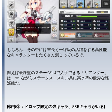
もちろん、その中には末長く
一線級
の活躍をする
高性能
なキャラクター
もたくさん混じっているぞ。
例えば
最序盤
のステージ1-4で入手できる
「リアンダー」
は、
☆1
ながらステータス・スキル共に
高水準
の
優秀な軽
巡艦
だ。
[特徴③：ドロップ限定の強キャラ、SSRキャラがいる]