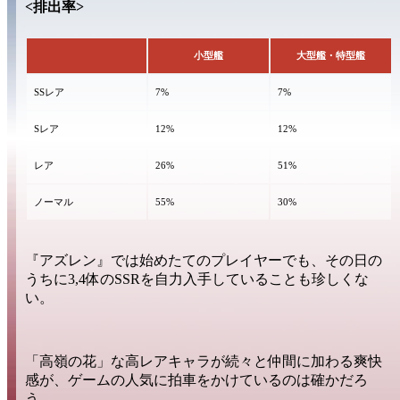
<排出率>
小型艦
大型艦・特型艦
SSレア
7%
7%
Sレア
12%
12%
レア
26%
51%
ノーマル
55%
30%
『アズレン』では始めたてのプレイヤーでも、その日の
うちに
3,4体のSSR
を
自力入手
していることも珍しくな
い。
「高嶺の花」
な高レアキャラが
続々と
仲間に加わる
爽快
感
が、ゲームの人気に
拍車をかけている
のは確かだろ
う。