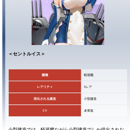
＜セントルイス＞
艦種
軽巡艦
レアリティ
Sレア
排出される建造
小型建造
CV
未実装
小型建造
では、軽巡艦ながら小型建造でしか排出されな