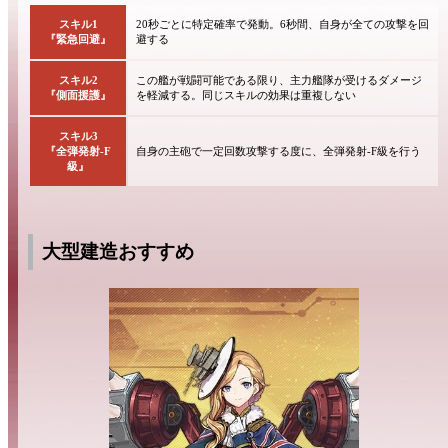
スキル1
20秒ごとに特定確率で発動。6秒間、自身が全ての攻撃を回
『緊急回避』
避する
スキル2
この艦が戦闘可能である限り、主力艦隊が受けるダメージ
『側面援護』
を軽減する。同じスキルの効果は重複しない
スキル3
『全弾発射-F
自身の主砲で一定回数攻撃する度に、全弾発射-F級を行う
級』
大型建造おすすめ