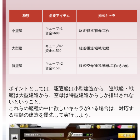
種類
必要アイテム
排出キャラ
キューブ×1
小型艦
駆逐/軽巡/軽母/工作
資金×600
キューブ×2
大型艦
軽巡/重巡/巡戦/戦艦
資金×1500
キューブ×2
特型艦
軽巡/空母/重巡/軽母/工作/その他
資金×1500
ポイントとしては、
駆逐艦は小型建造
から、
巡戦艦・戦
艦は大型建造
から、
空母は特型建造
からしか排出されな
いということ。
これらの艦種の中に欲しいキャラがいる場合は、
対応す
る種類
の建造を優先して実行しよう。