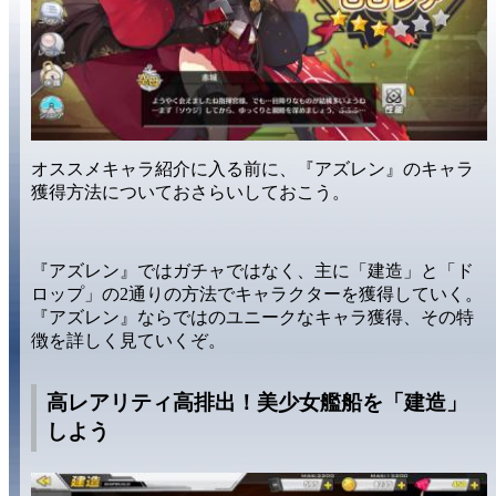
オススメキャラ紹介に入る前に、『アズレン』の
キャラ
獲得方法
についておさらいしておこう。
『アズレン』では
ガチャではなく
、主に
「建造」
と
「ド
ロップ」
の2通りの方法でキャラクターを獲得していく。
『アズレン』ならでは
の
ユニーク
なキャラ獲得、その特
徴を詳しく見ていくぞ。
高レアリティ高排出！美少女艦船を「建造」
しよう