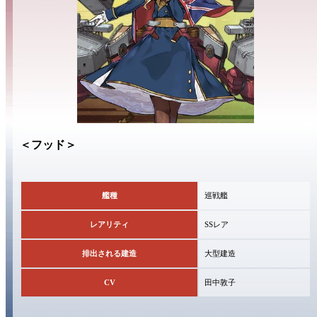
＜フッド＞
艦種
巡戦艦
レアリティ
SSレア
排出される建造
大型建造
CV
田中敦子