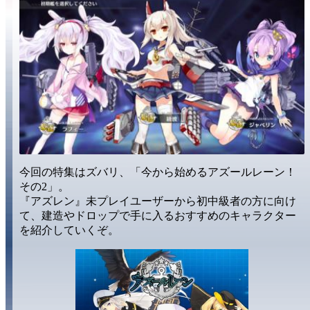
今回の特集はズバリ、
「今から始めるアズールレーン！
その2」
。
『アズレン』
未プレイユーザー
から
初中級者
の方に向け
て、建造やドロップで手に入る
おすすめのキャラクター
を紹介していくぞ。