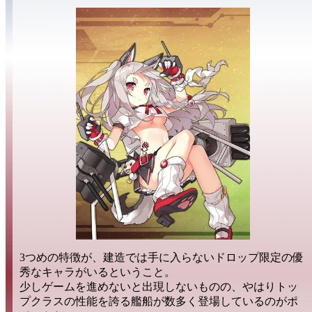
3つめの特徴が、建造では手に入らない
ドロップ限定の優
秀なキャラ
がいるということ。
少しゲームを進めないと出現しないものの、やはり
トッ
プクラス
の性能を誇る艦船が
数多く
登場しているのがポ