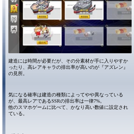
建造には
時間が必要
だが、その分
素材
が手に入りやすか
ったり、高レアキャラの
排出率が高い
のが『アズレン』
の見所。
気になる確率は建造の種類によって
やや異なっている
が、最高レアである
SSR
の排出率は
一律7%。
他のスマホゲームに比べて、
かなり高い数値
に設定され
ている。