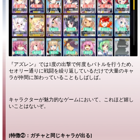
『アズレン』では1度の出撃で
何度もバトルを行う
ため、
セオリー通りに戦闘を繰り返しているだけで
大量のキャ
ラ
が仲間に加わっていることもしばしば。
キャラクターが魅力的
なゲームにおいて、これほど
嬉し
い
ことはないぞ。
[特徴②：ガチャと同じキャラが出る]