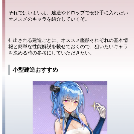
それではいよいよ、
建造
や
ドロップ
でぜひ手に入れたい
オススメのキャラ
を紹介していくぞ。
排出される
建造ごと
に、オススメ艦船それぞれの
基本情
報
と簡単な
性能解説
を載せておくので、狙いたいキャラ
を決める時の
参考
にしていただきたい。
小型建造おすすめ