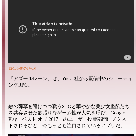
12/10公開のTVCM
『アズールレーン』は、
Yostar社
から配信中の
シューティ
ングRPG。
敵の弾幕を避けつつ戦う
STG
と華やかな
美少女艦船たち
を共存させた
欲張りなゲーム性
が人気を呼び、
Google
Play「ベスト オブ 2017」
の
ユーザー投票部門
にノミネー
トされるなど、今もっとも注目されているアプリだ。