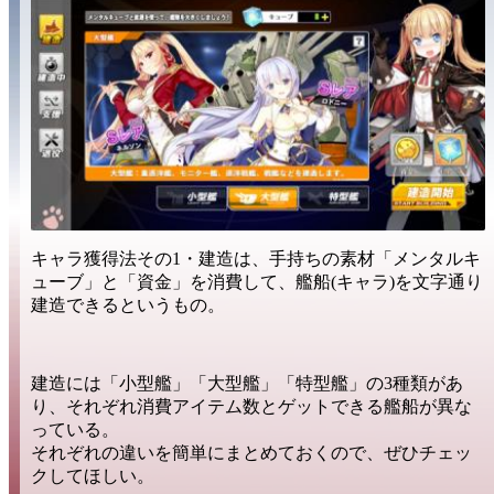
キャラ獲得法その1・
建造
は、手持ちの素材
「メンタルキ
ューブ」
と
「資金」
を消費して、
艦船(キャラ)
を文字通り
建造
できるというもの。
建造には
「小型艦」「大型艦」「特型艦」
の3種類があ
り、それぞれ
消費アイテム数
と
ゲットできる艦船
が異な
っている。
それぞれの違いを簡単にまとめておくので、ぜひチェッ
クしてほしい。