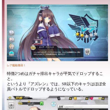
レア艦船獲得！
特徴2つめは
ガチャ排出キャラ
が平気で
ドロップする
こ
と。
というより『アズレン』では、
SR以下
のキャラは
ほぼ全
員
バトルでドロップするようになっている。