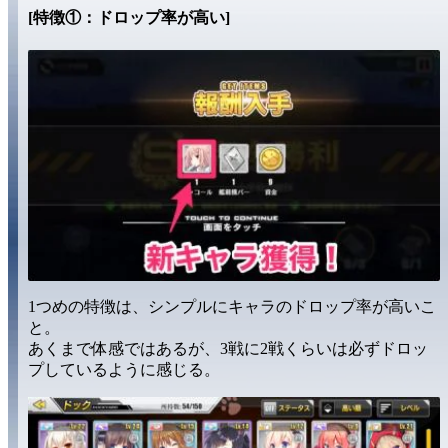
[特徴①：ドロップ率が高い]
1つめの特徴は、シンプルに
キャラのドロップ率が高い
こ
と。
あくまで体感ではあるが、
3戦に2戦
くらいは必ずドロッ
プしているように感じる。