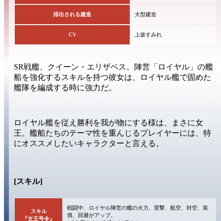
排出される建造
大型建造
CV
上坂すみれ
SR戦艦、
クイーン・エリザベス。
陣営
「ロイヤル」
の
艦
船を強化
するスキルを持つ彼女は、ロイヤル艦で固めた
艦隊を編成する時に強力だ。
ロイヤル艦を従え
勝利
を我が物にする様は、まさに
女
王。
艦船たちの
テーマ性
を重んじるプレイヤーには、
特
にオススメ
したいキャラクターと言える。
[スキル]
戦闘中、ロイヤル陣営の艦の火力、雷撃、航空、対空、装
スキル
填、回避がアップ。
『女王号令』