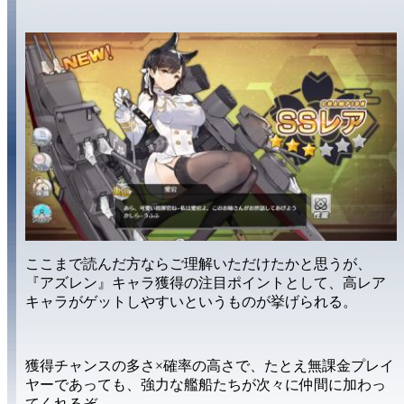
ここまで読んだ方ならご理解いただけたかと思うが、
『アズレン』キャラ獲得の
注目ポイント
として、
高レア
キャラがゲットしやすい
というものが挙げられる。
獲得チャンスの多さ×確率の高さ
で、たとえ無課金プレイ
ヤーであっても、強力な艦船たちが
次々に仲間に加わっ
て
くれるぞ。