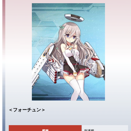
＜フォーチュン＞
艦種
駆逐艦