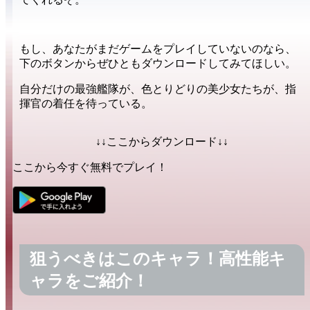
もし、あなたがまだゲームを
プレイしていない
のなら、
下のボタンからぜひとも
ダウンロード
してみてほしい。
自分だけの
最強艦隊
が、色とりどりの
美少女たち
が、指
揮官の
着任
を待っている。
↓↓ここからダウンロード↓↓
ここから今すぐ無料でプレイ！
狙うべきはこのキャラ！高性能キ
ャラをご紹介！