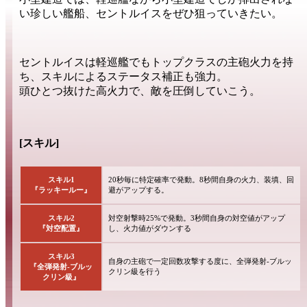
い珍しい艦船、
セントルイス
をぜひ狙っていきたい。
セントルイスは軽巡艦でもトップクラスの
主砲火力
を持
ち、スキルによる
ステータス補正
も強力。
頭ひとつ抜けた
高火力
で、敵を圧倒していこう。
[スキル]
スキル1
20秒毎に特定確率で発動。8秒間自身の火力、装填、回
『ラッキールー』
避がアップする。
スキル2
対空射撃時25%で発動。3秒間自身の対空値がアップ
『対空配置』
し、火力値がダウンする
スキル3
自身の主砲で一定回数攻撃する度に、全弾発射-ブルッ
『全弾発射-ブルッ
クリン級を行う
クリン級』