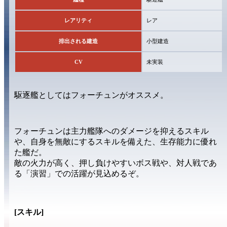
レアリティ
レア
排出される建造
小型建造
CV
未実装
駆逐艦としては
フォーチュン
がオススメ。
フォーチュンは主力艦隊への
ダメージを抑える
スキル
や、自身を
無敵
にするスキルを備えた、
生存能力
に優れ
た艦だ。
敵の火力が高く、押し負けやすい
ボス戦
や、対人戦であ
る
「演習」
での活躍が見込めるぞ。
[スキル]