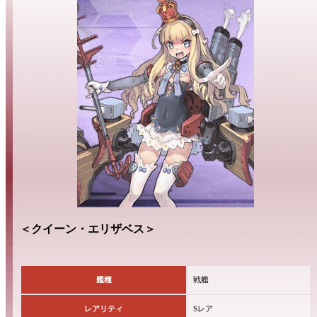
＜クイーン・エリザベス＞
艦種
戦艦
レアリティ
Sレア