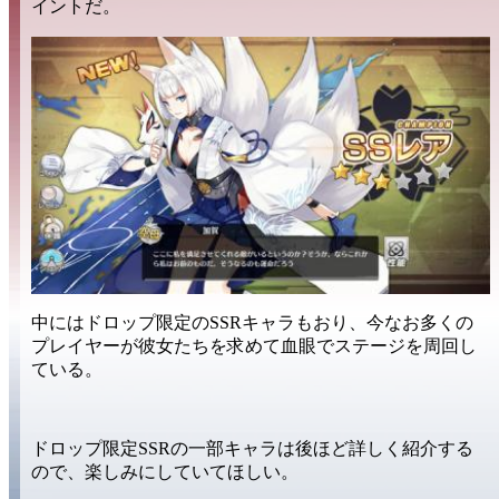
イントだ。
中には
ドロップ限定のSSRキャラ
もおり、今なお多くの
プレイヤーが彼女たちを求めて
血眼
で
ステージを周回
し
ている。
ドロップ限定SSR
の一部キャラは後ほど
詳しく紹介
する
ので、楽しみにしていてほしい。