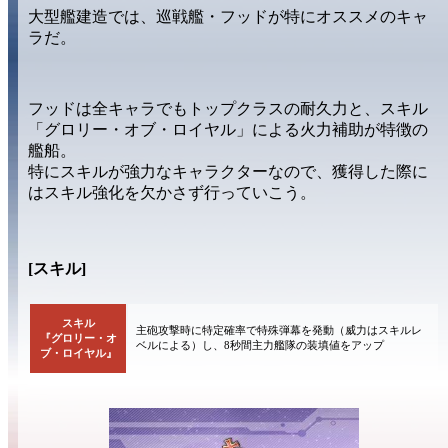
大型艦建造では、巡戦艦・
フッド
が特にオススメのキャ
ラだ。
フッドは全キャラでも
トップクラスの耐久力
と、スキル
「グロリー・オブ・ロイヤル」
による
火力補助
が特徴の
艦船。
特に
スキルが強力
なキャラクターなので、獲得した際に
は
スキル強化
を欠かさず行っていこう。
[スキル]
スキル
主砲攻撃時に特定確率で特殊弾幕を発動（威力はスキルレ
『グロリー・オ
ベルによる）し、8秒間主力艦隊の装填値をアップ
ブ・ロイヤル』