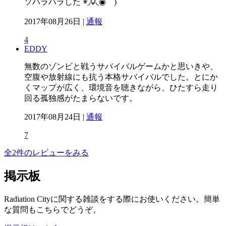
ソハラハラした΄◉◞౪◟◉｀)
2017年08月26日 |
通報
4
EDDY
無数のゾンビと戦うサバイバルゲームかと思いきや、
空腹や放射線にも抗う本格サバイバルでした。とにか
くマップが広く、環境音を聴きながら、ひたすら走り
回る孤独感がたまらないです。
2017年08月24日 |
通報
7
全2件のレビューをみる
掲示板
Radiation Cityに関する雑談をする際にお使いください。簡単
な質問もこちらでどうぞ。