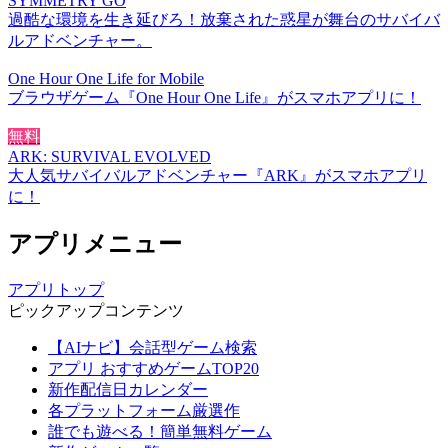
SYMMETRY GO
過酷な環境を生き延びろ！放棄された惑星が舞台のサバイバ
ルアドベンチャー。
One Hour One Life for Mobile
ブラウザゲーム『One Hour One Life』がスマホアプリに！
無料
ARK: SURVIVAL EVOLVED
大人気サバイバルアドベンチャー『ARK』がスマホアプリ
に！
アプリメニュー
アプリトップ
ピックアップコンテンツ
【AIナビ】会話型ゲーム検索
アプリ おすすめゲームTOP20
新作配信日カレンダー
各プラットフォーム厳選作
誰でも遊べる！簡単無料ゲーム