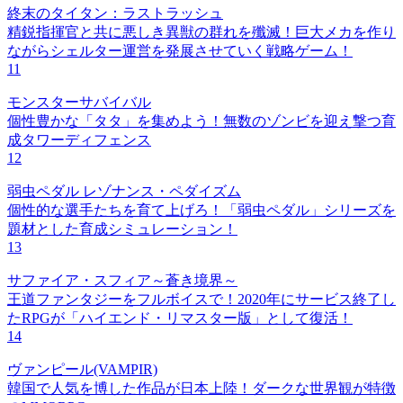
終末のタイタン：ラストラッシュ
精鋭指揮官と共に悪しき異獣の群れを殲滅！巨大メカを作り
ながらシェルター運営を発展させていく戦略ゲーム！
11
モンスターサバイバル
個性豊かな「タタ」を集めよう！無数のゾンビを迎え撃つ育
成タワーディフェンス
12
弱虫ペダル レゾナンス・ペダイズム
個性的な選手たちを育て上げろ！「弱虫ペダル」シリーズを
題材とした育成シミュレーション！
13
サファイア・スフィア～蒼き境界～
王道ファンタジーをフルボイスで！2020年にサービス終了し
たRPGが「ハイエンド・リマスター版」として復活！
14
ヴァンピール(VAMPIR)
韓国で人気を博した作品が日本上陸！ダークな世界観が特徴