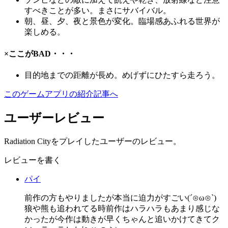
すべきことが多い。まさにサバイバル。
朝、昼、夕、夜と景色が変化。臨場感あふれる世界
が
楽しめる。
×ここがBAD・・・
目的地までの距離が長め。
めげずにひたすら走ろう。
このゲームアプリの紹介記事へ
ユーザーレビュー
Radiation Cityをプレイしたユーザーのレビュー。
レビューを書く
パイ
前作の方もやりましたが本当に迫力がすごい(´⊙ω⊙`)
狼や熊も追われてる時前作はハラハラもあまり感じな
かったが今作は動きが早くちゃんと追いかけてきてク