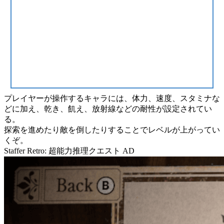
プレイヤーが操作するキャラには、
体力、速度、スタミナ
な
どに加え、
乾き、飢え、放射線などの耐性
が設定されてい
る。
探索
を進めたり
敵
を倒したりすることで
レベル
が上がってい
くぞ。
Staffer Retro: 超能力推理クエスト
AD