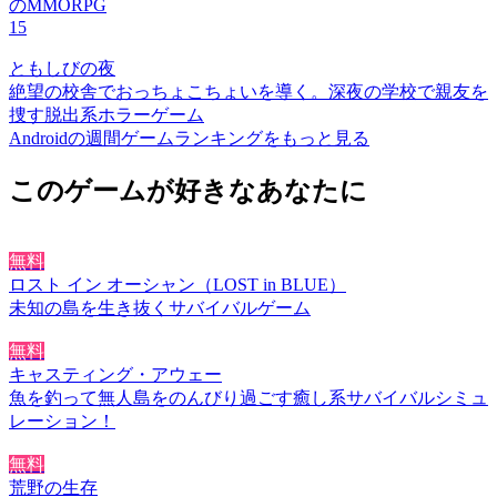
のMMORPG
15
ともしびの夜
絶望の校舎でおっちょこちょいを導く。深夜の学校で親友を
捜す脱出系ホラーゲーム
Androidの週間ゲームランキングをもっと見る
このゲームが好きなあなたに
無料
ロスト イン オーシャン（LOST in BLUE）
未知の島を生き抜くサバイバルゲーム
無料
キャスティング・アウェー
魚を釣って無人島をのんびり過ごす癒し系サバイバルシミュ
レーション！
無料
荒野の生存