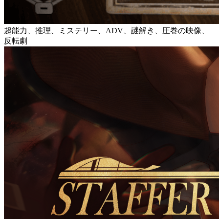
超能力、推理、ミステリー、ADV、謎解き、圧巻の映像、
反転劇