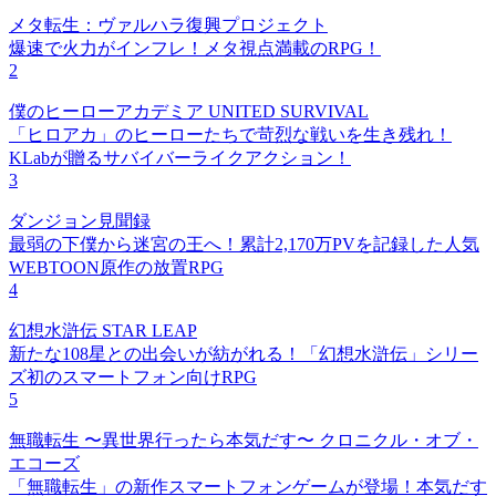
メタ転生：ヴァルハラ復興プロジェクト
爆速で火力がインフレ！メタ視点満載のRPG！
2
僕のヒーローアカデミア UNITED SURVIVAL
「ヒロアカ」のヒーローたちで苛烈な戦いを生き残れ！
KLabが贈るサバイバーライクアクション！
3
ダンジョン見聞録
最弱の下僕から迷宮の王へ！累計2,170万PVを記録した人気
WEBTOON原作の放置RPG
4
幻想水滸伝 STAR LEAP
新たな108星との出会いが紡がれる！「幻想水滸伝」シリー
ズ初のスマートフォン向けRPG
5
無職転生 〜異世界行ったら本気だす〜 クロニクル・オブ・
エコーズ
「無職転生」の新作スマートフォンゲームが登場！本気だす