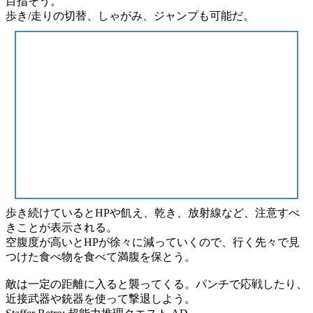
目指そう。
歩き/走り
の切替、
しゃがみ、ジャンプ
も可能だ。
歩き続けていると
HP
や
飢え、乾き、放射線
など、
注意すべ
きこと
が表示される。
空腹度
が高いとHPが徐々に減っていくので、行く先々で見
つけた
食べ物
を食べて
満腹
を保とう。
敵は一定の距離に入ると襲ってくる。
パンチで応戦
したり、
近接武器
や
銃器
を使って撃退しよう。