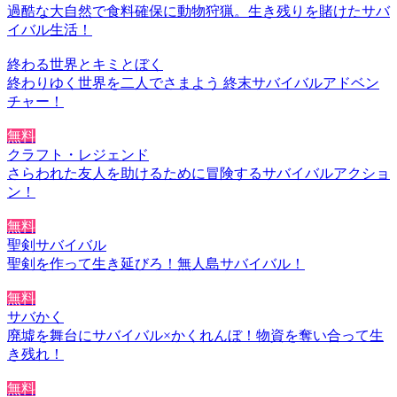
過酷な大自然で食料確保に動物狩猟。生き残りを賭けたサバ
イバル生活！
終わる世界とキミとぼく
終わりゆく世界を二人でさまよう 終末サバイバルアドベン
チャー！
無料
クラフト・レジェンド
さらわれた友人を助けるために冒険するサバイバルアクショ
ン！
無料
聖剣サバイバル
聖剣を作って生き延びろ！無人島サバイバル！
無料
サバかく
廃墟を舞台にサバイバル×かくれんぼ！物資を奪い合って生
き残れ！
無料