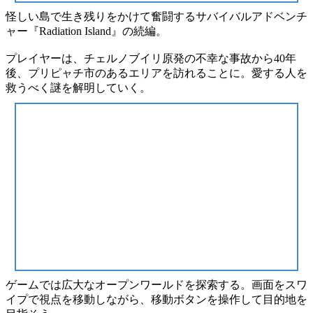
怪しい島で生き残りをかけて奮闘する
サバイバルアドベンチ
ャー
『Radiation Island』
の
続編。
プレイヤーは、
チェルノブイリ原発
の不幸な事故から40年
後、
プリピャチ市
のあるエリアを訪れることに。
愛する人
を
救うべく謎を解明していく。
ゲームでは広大な
オープンワールド
を
探索
する。
画面をスワ
イプ
で
視点を移動
しながら、移動ボタンを操作して
目的地
を