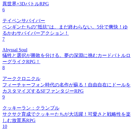
異世界×3DバトルRPG
6
テイペンサバイバー
ペンギンたちの"抵抗"は、まだ終わらない。5分で爽快！ゆ
るかわサバイバーアクション！
7
Abyssal Soul
犠牲と選択が勝敗を分ける。夢の深淵に挑むカードバトルロ
ーグライクRPG！
8
アーククロニクル
フィーチャーフォン時代の名作が蘇る！自由自在にドールを
カスタマイズするSFファンタジーRPG
9
クッキーラン：クランブル
サクサク育成でクッキーたちが大活躍！可愛さと戦略性を楽
しむ放置系RPG
10