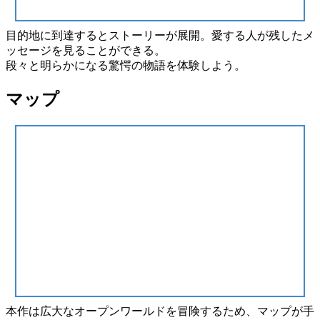
目的地に到達すると
ストーリーが展開。
愛する人が残したメ
ッセージ
を見ることができる。
段々と明らかになる
驚愕の物語
を体験しよう。
マップ
本作は広大な
オープンワールド
を冒険するため、
マップ
が手