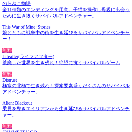
のらねこ物語
全11種類のエンディングを用意。子猫を操作し母親に出会う
ために生き抜くサバイバルアドベンチャー。
This War of Mine: Stories
娘とともに戦争中の街を生き延びるサバイバルアドベンチャ
ー！
無料
Lifeafter(ライフアフター)
荒廃した世界を生き残れ！絶望に抗うサバイバルゲーム
無料
Distrust
極寒の北極で生き残れ！探索要素盛りだくさんのサバイバル
アドベンチャー。
Alien: Blackout
乗員を導きエイリアンから生き延びるサバイバルアドベンチ
ャー。
無料