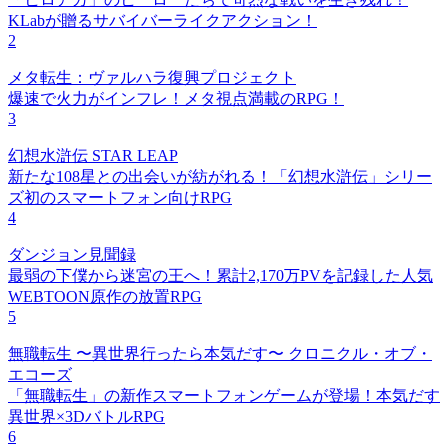
KLabが贈るサバイバーライクアクション！
2
メタ転生：ヴァルハラ復興プロジェクト
爆速で火力がインフレ！メタ視点満載のRPG！
3
幻想水滸伝 STAR LEAP
新たな108星との出会いが紡がれる！「幻想水滸伝」シリー
ズ初のスマートフォン向けRPG
4
ダンジョン見聞録
最弱の下僕から迷宮の王へ！累計2,170万PVを記録した人気
WEBTOON原作の放置RPG
5
無職転生 〜異世界行ったら本気だす〜 クロニクル・オブ・
エコーズ
「無職転生」の新作スマートフォンゲームが登場！本気だす
異世界×3DバトルRPG
6