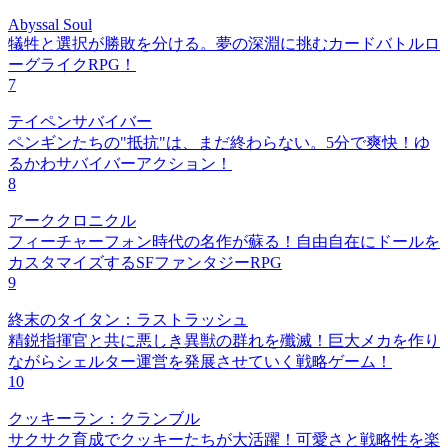
Abyssal Soul
犠牲と選択が勝敗を分ける。夢の深淵に挑むカードバトルロ
ーグライクRPG！
7
テイペンサバイバー
ペンギンたちの"抵抗"は、まだ終わらない。5分で爽快！ゆ
るかわサバイバーアクション！
8
アーククロニクル
フィーチャーフォン時代の名作が蘇る！自由自在にドールを
カスタマイズするSFファンタジーRPG
9
終末のタイタン：ラストラッシュ
精鋭指揮官と共に悪しき異獣の群れを殲滅！巨大メカを作り
ながらシェルター運営を発展させていく戦略ゲーム！
10
クッキーラン：クランブル
サクサク育成でクッキーたちが大活躍！可愛さと戦略性を楽