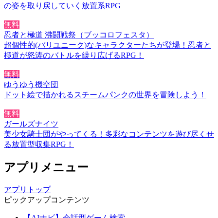
の姿を取り戻していく放置系RPG
無料
忍者と極道 沸闘戦祭（ブッコロフェスタ）
超個性的(バリユニーク)なキャラクターたちが登場！忍者と
極道が怒涛のバトルを繰り広げるRPG！
無料
ゆうゆう機空団
ドット絵で描かれるスチームパンクの世界を冒険しよう！
無料
ガールズナイツ
美少女騎士団がやってくる！多彩なコンテンツを遊び尽くせ
る放置型収集RPG！
アプリメニュー
アプリトップ
ピックアップコンテンツ
【AIナビ】会話型ゲーム検索