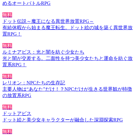
めるオートバトルRPG
無料
ドット伝説～魔王になる異世界放置RPG～
有給休暇から始まる魔王転生。ドット絵の城を築く異世界放
置RPG！
無料
ルミナアビス：光と闇を紡ぐ少女たち
光と闇が交差する。二面性を持つ美少女たちと運命を紡ぐ放
置系RPG！
無料
レリオン：NPCたちの生存記
主要人物は“あなた”だけ！？NPCだけが生きる世界観が特徴
の放置系RPG
無料
ドットアビス
ドット絵と美少女キャラクターが融合した深淵探索RPG
無料