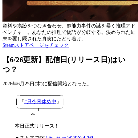
資料や痕跡をつなぎ合わせ、超能力事件の謎を暴く推理アド
ベンチャー。あなたの推理で物語が分岐する。決められた結
末を覆し隠された真実にたどり着け。
Steamストアページをチェック
【6/26更新】
配信日(リリース日)はい
つ？
2026年6月25日(木)に
配信開始
となった。
╭────────────╮
│ 「
#只今骨休め中
」│
╰─────┬──────╯
⚰
本日正式リリース！
▼ストアでDL
https://t.co/y02PXvL36j