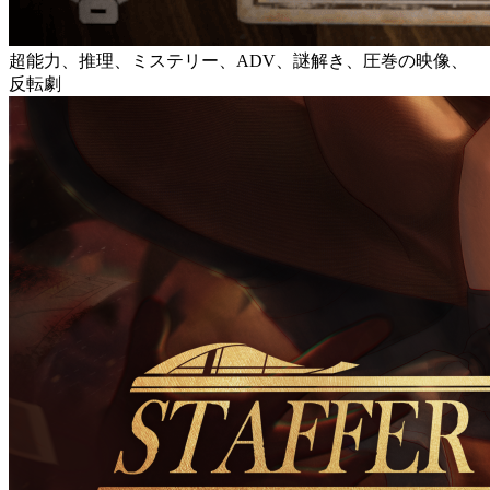
超能力、推理、ミステリー、ADV、謎解き、圧巻の映像、
反転劇