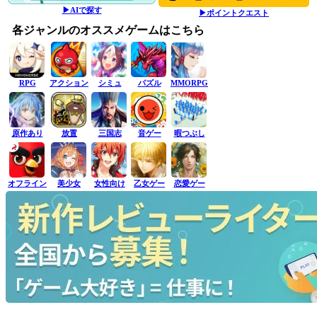
▶AIで探す
▶ポイントクエスト
各ジャンルのオススメゲームはこちら
RPG
アクション
シミュ
パズル
MMORPG
原作あり
放置
三国志
音ゲー
暇つぶし
オフライン
美少女
女性向け
乙女ゲー
恋愛ゲー