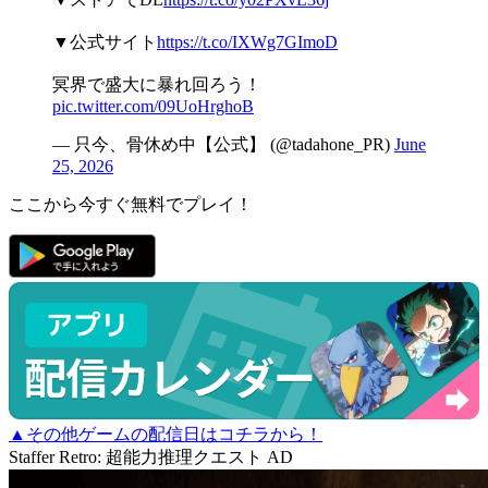
▼公式サイト
https://t.co/IXWg7GImoD
冥界で盛大に暴れ回ろう！
pic.twitter.com/09UoHrghoB
— 只今、骨休め中【公式】 (@tadahone_PR)
June
25, 2026
ここから今すぐ無料でプレイ！
▲その他ゲームの配信日はコチラから！
Staffer Retro: 超能力推理クエスト
AD