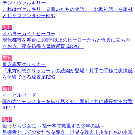
テン・ヴァルキリー
これはヴァルキリー見習いたちの物語。「北欧神話」を題材
としたファンタジーRPG
無料
オハヨーカイ！ヒーロー
現代都市を舞台に100体以上のヒーローたちと怪異に立ち向
かおう。夜を彷徨う鬼放置育成RPG！
無料
東方異変クリッカー
「東方幻想クリッカー」の続編が登場！片手で手軽に爽快感
を体験できる放置系RPG
無料
イービルソード
闇の力でモンスターを借り尽くせ。魔剣と共に成長する放置
RPG！
無料
触ったら少女に ～指一本で救世する少年の話～
星導者として少女たちを導き、世界を救え！少女たちの本来