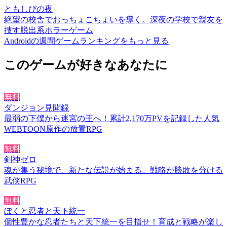
ともしびの夜
絶望の校舎でおっちょこちょいを導く。深夜の学校で親友を
捜す脱出系ホラーゲーム
Androidの週間ゲームランキングをもっと見る
このゲームが好きなあなたに
無料
ダンジョン見聞録
最弱の下僕から迷宮の王へ！累計2,170万PVを記録した人気
WEBTOON原作の放置RPG
無料
剣神ゼロ
魂が集う秘境で、新たな伝説が始まる。戦略が勝敗を分ける
武侠RPG
無料
ぼくと忍者と天下統一
個性豊かな忍者たちと天下統一を目指せ！育成と戦略が楽し