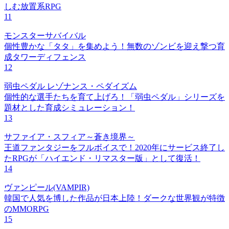
しむ放置系RPG
11
モンスターサバイバル
個性豊かな「タタ」を集めよう！無数のゾンビを迎え撃つ育
成タワーディフェンス
12
弱虫ペダル レゾナンス・ペダイズム
個性的な選手たちを育て上げろ！「弱虫ペダル」シリーズを
題材とした育成シミュレーション！
13
サファイア・スフィア～蒼き境界～
王道ファンタジーをフルボイスで！2020年にサービス終了し
たRPGが「ハイエンド・リマスター版」として復活！
14
ヴァンピール(VAMPIR)
韓国で人気を博した作品が日本上陸！ダークな世界観が特徴
のMMORPG
15