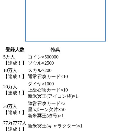
登録人数
特典
5万人
コイン×500000
【達成！】
ソウル×2500
10万人
スカル×200
【達成！】
通常召喚カード×10
ダイヤ×1000
20万人
上級召喚カード×10
【達成！】
新米冥王(アイコン枠)×1
陣営召喚カード×2
30万人
星5ボーン欠片×50
【達成！】
新米冥王(称号)×1
77万7777人
新米冥王(キャラクター)×1
【達成！】