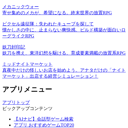
メカニックウォー
寄せ集めのメカが、希望になる。終末世界の放置RPG
ピクセル遠征隊：失われたキューブを探して
懐かしさの中に、止まらない爽快感。ビルド構築が面白いロ
ーグライクRPG
妖刀封印記
妖刀を携え、東洋幻想を駆ける。育成要素満載の放置系RPG
ミッドナイトマーケット
真夜中だけの怪しいお店を始めよう。アナタだけの「ナイト
マーケット」出店する経営シミュレーション！
アプリメニュー
アプリトップ
ピックアップコンテンツ
【AIナビ】会話型ゲーム検索
アプリ おすすめゲームTOP20