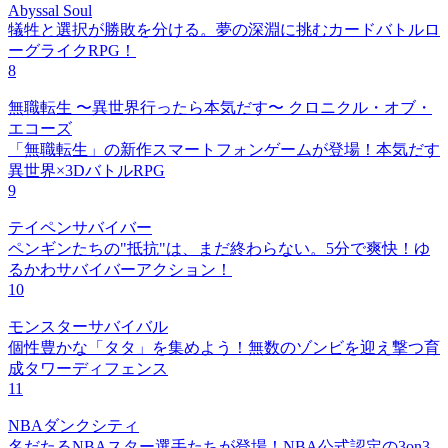
Abyssal Soul
犠牲と選択が勝敗を分ける。夢の深淵に挑むカードバトルロ
ーグライクRPG！
8
無職転生 〜異世界行ったら本気だす〜 クロニクル・オブ・
エコーズ
「無職転生」の新作スマートフォンゲームが登場！本気だす
異世界×3DバトルRPG
9
テイペンサバイバー
ペンギンたちの"抵抗"は、まだ終わらない。5分で爽快！ゆ
るかわサバイバーアクション！
10
モンスターサバイバル
個性豊かな「タタ」を集めよう！無数のゾンビを迎え撃つ育
成タワーディフェンス
11
NBAダンクシティ
名だたるNBAスター選手たちが登場！NBA公式認定の3on3