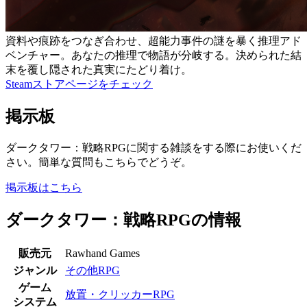
資料や痕跡をつなぎ合わせ、超能力事件の謎を暴く推理アド
ベンチャー。あなたの推理で物語が分岐する。決められた結
末を覆し隠された真実にたどり着け。
Steamストアページをチェック
掲示板
ダークタワー：戦略RPGに関する雑談をする際にお使いくだ
さい。簡単な質問もこちらでどうぞ。
掲示板はこちら
ダークタワー：戦略RPGの情報
販売元
Rawhand Games
ジャンル
その他RPG
ゲーム
放置・クリッカーRPG
システム