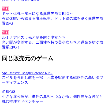
無料
ドット伝説～魔王になる異世界放置RPG～
有給休暇から始まる魔王転生。ドット絵の城を築く異世界放
置RPG！
無料
ルミナアビス：光と闇を紡ぐ少女たち
光と闇が交差する。二面性を持つ美少女たちと運命を紡ぐ放
置系RPG！
同じ販売元のゲーム
SpellMaster : MagicDefence RPG
スペルを強化し敵を一掃！元素を駆使する戦略性の高いタワ
ーディフェンス！
名探偵S
小さな違和感が、事件の真相へつながる。個性豊かな仲間と
挑む推理アドベンチャー