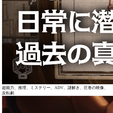
超能力、推理、ミステリー、ADV、謎解き、圧巻の映像、
反転劇