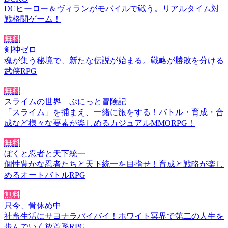
DCヒーロー＆ヴィランがモバイルで戦う。リアルタイム対
戦格闘ゲーム！
無料
剣神ゼロ
魂が集う秘境で、新たな伝説が始まる。戦略が勝敗を分ける
武侠RPG
無料
スライムの世界 ぷにっと冒険記
「スライム」を捕まえ、一緒に旅をする！バトル・育成・合
成など様々な要素が楽しめるカジュアルMMORPG！
無料
ぼくと忍者と天下統一
個性豊かな忍者たちと天下統一を目指せ！育成と戦略が楽し
めるオートバトルRPG
無料
只今、骨休め中
社畜生活にサヨナラバイバイ！ホワイト冥界で第二の人生を
歩んでいく放置系RPG