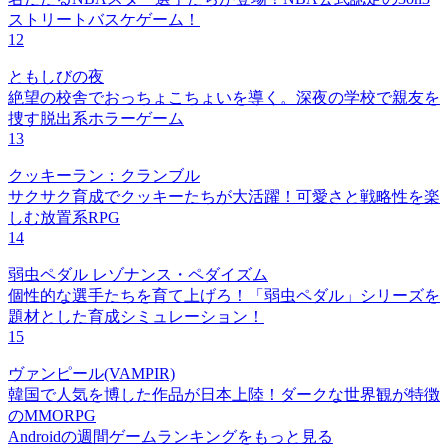
ストリートバスケゲーム！
12
ともしびの夜
絶望の校舎でおっちょこちょいを導く。深夜の学校で親友を
捜す脱出系ホラーゲーム
13
クッキーラン：クランブル
サクサク育成でクッキーたちが大活躍！可愛さと戦略性を楽
しむ放置系RPG
14
弱虫ペダル レゾナンス・ペダイズム
個性的な選手たちを育て上げろ！「弱虫ペダル」シリーズを
題材とした育成シミュレーション！
15
ヴァンピール(VAMPIR)
韓国で人気を博した作品が日本上陸！ダークな世界観が特徴
のMMORPG
Androidの週間ゲームランキングをもっと見る