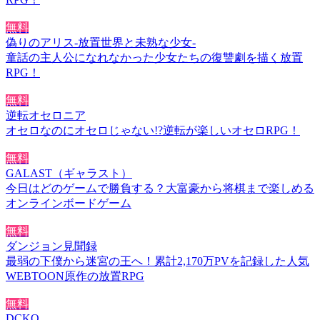
無料
偽りのアリス-放置世界と未熟な少女-
童話の主人公になれなかった少女たちの復讐劇を描く放置
RPG！
無料
逆転オセロニア
オセロなのにオセロじゃない!?逆転が楽しいオセロRPG！
無料
GALAST（ギャラスト）
今日はどのゲームで勝負する？大富豪から将棋まで楽しめる
オンラインボードゲーム
無料
ダンジョン見聞録
最弱の下僕から迷宮の王へ！累計2,170万PVを記録した人気
WEBTOON原作の放置RPG
無料
DCKO