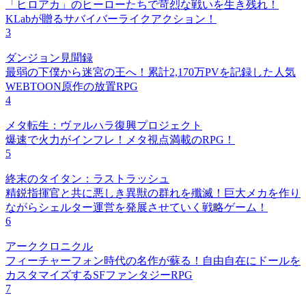
「ヒロアカ」のヒーローたちで苛烈な戦いを生き残れ！
KLabが贈るサバイバーライクアクション！
3
ダンジョン見聞録
最弱の下僕から迷宮の王へ！累計2,170万PVを記録した人気
WEBTOON原作の放置RPG
4
メタ転生：ヴァルハラ復興プロジェクト
爆速で火力がインフレ！メタ視点満載のRPG！
5
終末のタイタン：ラストラッシュ
精鋭指揮官と共に悪しき異獣の群れを殲滅！巨大メカを作り
ながらシェルター運営を発展させていく戦略ゲーム！
6
アーククロニクル
フィーチャーフォン時代の名作が蘇る！自由自在にドールを
カスタマイズするSFファンタジーRPG
7