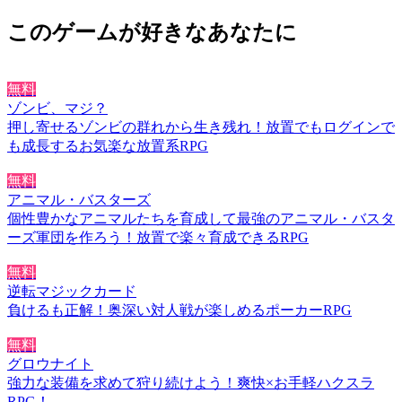
このゲームが好きなあなたに
無料
ゾンビ、マジ？
押し寄せるゾンビの群れから生き残れ！放置でもログインで
も成長するお気楽な放置系RPG
無料
アニマル・バスターズ
個性豊かなアニマルたちを育成して最強のアニマル・バスタ
ーズ軍団を作ろう！放置で楽々育成できるRPG
無料
逆転マジックカード
負けるも正解！奥深い対人戦が楽しめるポーカーRPG
無料
グロウナイト
強力な装備を求めて狩り続けよう！爽快×お手軽ハクスラ
RPG！