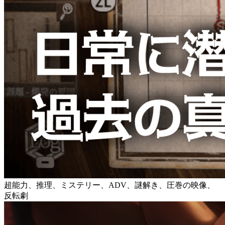
超能力、推理、ミステリー、ADV、謎解き、圧巻の映像、
反転劇