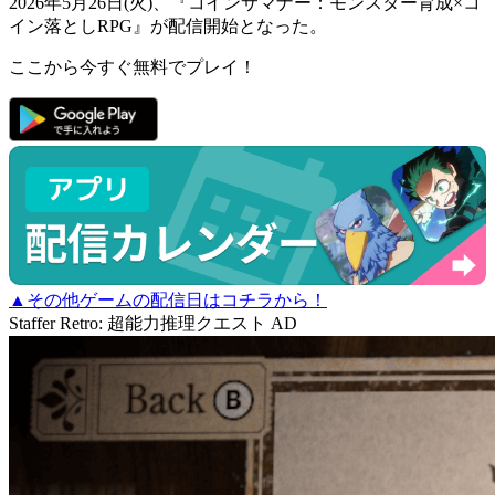
2026年5月26日(火)、『コインサマナー：モンスター育成×コ
イン落としRPG』が
配信開始
となった。
ここから今すぐ無料でプレイ！
▲その他ゲームの配信日はコチラから！
Staffer Retro: 超能力推理クエスト
AD