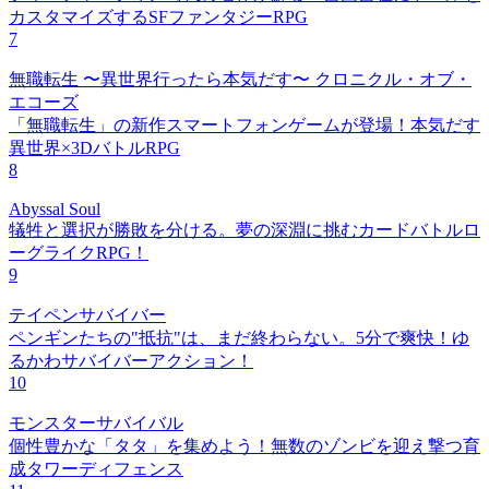
カスタマイズするSFファンタジーRPG
7
無職転生 〜異世界行ったら本気だす〜 クロニクル・オブ・
エコーズ
「無職転生」の新作スマートフォンゲームが登場！本気だす
異世界×3DバトルRPG
8
Abyssal Soul
犠牲と選択が勝敗を分ける。夢の深淵に挑むカードバトルロ
ーグライクRPG！
9
テイペンサバイバー
ペンギンたちの"抵抗"は、まだ終わらない。5分で爽快！ゆ
るかわサバイバーアクション！
10
モンスターサバイバル
個性豊かな「タタ」を集めよう！無数のゾンビを迎え撃つ育
成タワーディフェンス