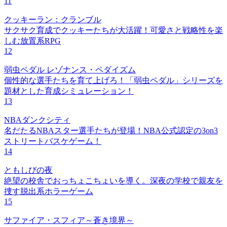
11
クッキーラン：クランブル
サクサク育成でクッキーたちが大活躍！可愛さと戦略性を楽
しむ放置系RPG
12
弱虫ペダル レゾナンス・ペダイズム
個性的な選手たちを育て上げろ！「弱虫ペダル」シリーズを
題材とした育成シミュレーション！
13
NBAダンクシティ
名だたるNBAスター選手たちが登場！NBA公式認定の3on3
ストリートバスケゲーム！
14
ともしびの夜
絶望の校舎でおっちょこちょいを導く。深夜の学校で親友を
捜す脱出系ホラーゲーム
15
サファイア・スフィア～蒼き境界～