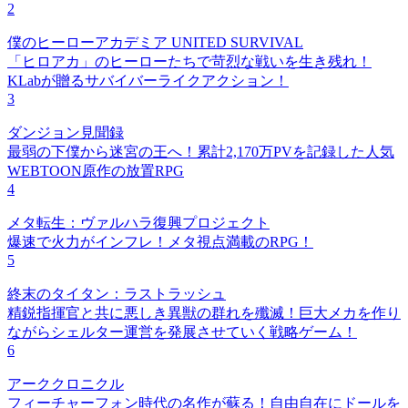
2
僕のヒーローアカデミア UNITED SURVIVAL
「ヒロアカ」のヒーローたちで苛烈な戦いを生き残れ！
KLabが贈るサバイバーライクアクション！
3
ダンジョン見聞録
最弱の下僕から迷宮の王へ！累計2,170万PVを記録した人気
WEBTOON原作の放置RPG
4
メタ転生：ヴァルハラ復興プロジェクト
爆速で火力がインフレ！メタ視点満載のRPG！
5
終末のタイタン：ラストラッシュ
精鋭指揮官と共に悪しき異獣の群れを殲滅！巨大メカを作り
ながらシェルター運営を発展させていく戦略ゲーム！
6
アーククロニクル
フィーチャーフォン時代の名作が蘇る！自由自在にドールを