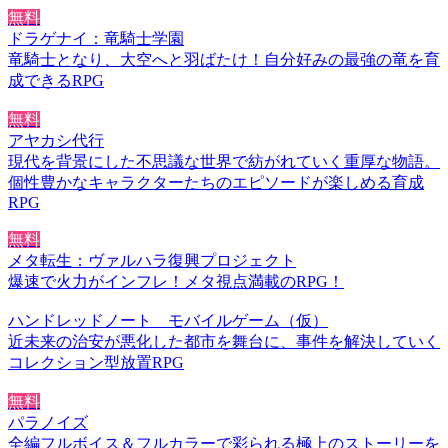
無料
ドラゲナイ：竜騎士学園
竜騎士となり、大空へと羽ばたけ！自分好みの最強の竜を育
成できるRPG
無料
アヤカシ代行
現代を背景にした不思議な世界で紡がれていく重厚な物語。
個性豊かなキャラクターたちのエピソードが楽しめる育成
RPG
無料
メタ転生：ヴァルハラ復興プロジェクト
爆速で火力がインフレ！メタ視点満載のRPG！
ハンドレッドノート モバイルゲーム（仮）
近未来の治安が悪化した都市を舞台に、事件を解決していく
コレクション型放置RPG
無料
パラノイズ
全編フルボイス＆フルカラーで彩られる極上のストーリーを