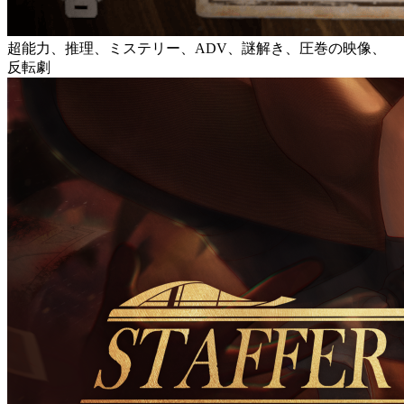
超能力、推理、ミステリー、ADV、謎解き、圧巻の映像、
反転劇