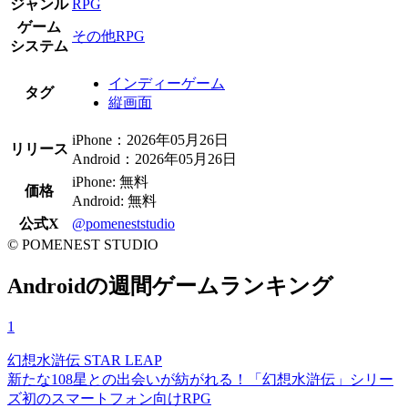
ジャンル
RPG
ゲーム
その他RPG
システム
インディーゲーム
タグ
縦画面
iPhone：2026年05月26日
リリース
Android：2026年05月26日
iPhone: 無料
価格
Android: 無料
公式X
@pomeneststudio
© POMENEST STUDIO
Androidの週間ゲームランキング
1
幻想水滸伝 STAR LEAP
新たな108星との出会いが紡がれる！「幻想水滸伝」シリー
ズ初のスマートフォン向けRPG