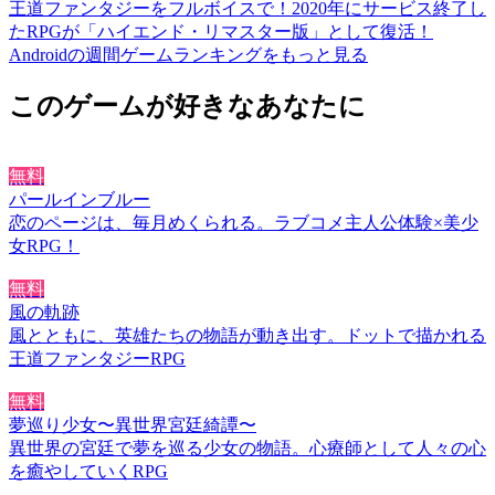
王道ファンタジーをフルボイスで！2020年にサービス終了し
たRPGが「ハイエンド・リマスター版」として復活！
Androidの週間ゲームランキングをもっと見る
このゲームが好きなあなたに
無料
パールインブルー
恋のページは、毎月めくられる。ラブコメ主人公体験×美少
女RPG！
無料
風の軌跡
風とともに、英雄たちの物語が動き出す。ドットで描かれる
王道ファンタジーRPG
無料
夢巡り少女〜異世界宮廷綺譚〜
異世界の宮廷で夢を巡る少女の物語。心療師として人々の心
を癒やしていくRPG