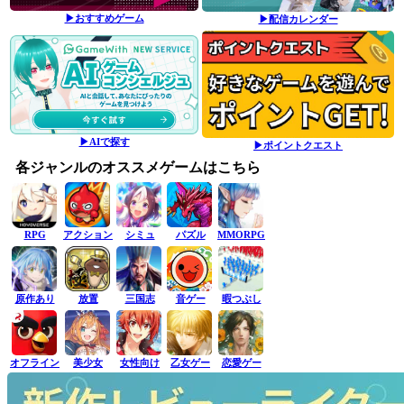
▶おすすめゲーム
▶配信カレンダー
▶AIで探す
▶ポイントクエスト
各ジャンルのオススメゲームはこちら
RPG
アクション
シミュ
パズル
MMORPG
原作あり
放置
三国志
音ゲー
暇つぶし
オフライン
美少女
女性向け
乙女ゲー
恋愛ゲー