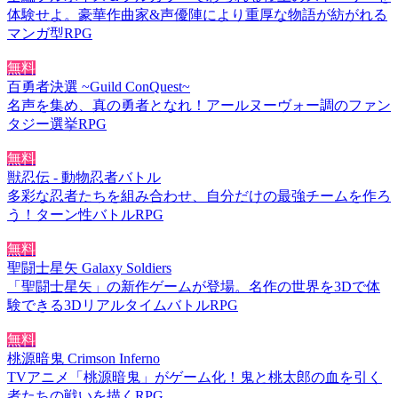
体験せよ。豪華作曲家&声優陣により重厚な物語が紡がれる
マンガ型RPG
無料
百勇者決選 ~Guild ConQuest~
名声を集め、真の勇者となれ！アールヌーヴォー調のファン
タジー選挙RPG
無料
獣忍伝 - 動物忍者バトル
多彩な忍者たちを組み合わせ、自分だけの最強チームを作ろ
う！ターン性バトルRPG
無料
聖闘士星矢 Galaxy Soldiers
「聖闘士星矢」の新作ゲームが登場。名作の世界を3Dで体
験できる3DリアルタイムバトルRPG
無料
桃源暗鬼 Crimson Inferno
TVアニメ「桃源暗鬼」がゲーム化！鬼と桃太郎の血を引く
者たちの戦いを描くRPG