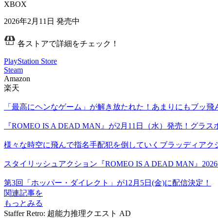
XBOX
2026年2月11日
発売中
各ストアで詳細をチェック！
PlayStation Store
Steam
Amazon
楽天
「最高にヘンなゲーム」が解き放たれた！あまりにもブッ飛んでいる
『ROMEO IS A DEAD MAN』が2月11日（水）発売
様々な時空に飛んで指名手配犯を倒していくブラッディアクション
スタイリッシュアクション『ROMEO IS A DEAD MAN』20
第3回「ホッパー・ダイレクト」が12月5日(金)に配信決定！
関連記事を
もっとみる
Staffer Retro: 超能力推理クエスト
AD