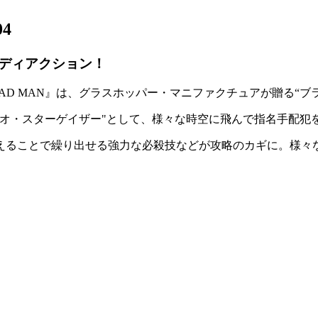
04
ディアクション！
EAD MAN
』は、グラスホッパー・マニファクチュアが贈る
“ブ
オ・スターゲイザー
"として、様々な時空に飛んで
指名手配犯
えることで繰り出せる
強力な必殺技
などが攻略のカギに。様々