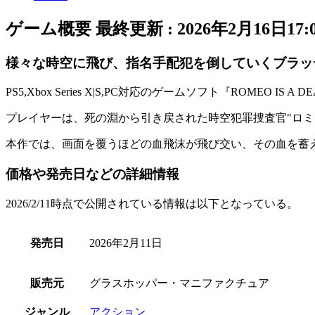
ゲーム概要
最終更新 :
2026年2月16日17:
様々な時空に飛び、指名手配犯を倒していくブラッ
PS5,Xbox Series X|S,PC対応のゲームソフト『
ROMEO IS A D
プレイヤーは、死の淵から引き戻された時空犯罪捜査官"
ロミ
本作では、
画面を覆うほどの血飛沫
が飛び交い、その血を蓄
価格や発売日などの詳細情報
2026/2/11時点で公開されている情報は以下となっている。
発売日
2026年2月11日
販売元
グラスホッパー・マニファクチュア
ジャンル
アクション