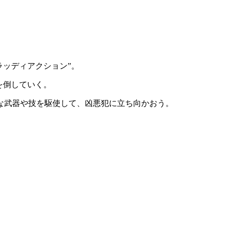
ラッディアクション”
。
を倒していく。
な武器や技を駆使して、凶悪犯に立ち向かおう。