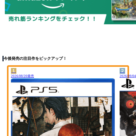
今後発売の注目作をピックアップ！
１
２
2026/08/20発売
2026/09/