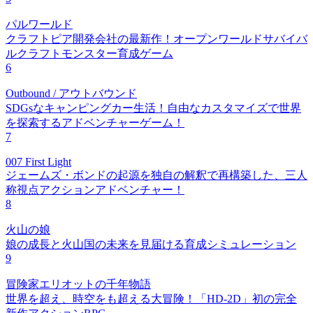
パルワールド
クラフトピア開発会社の最新作！オープンワールドサバイバ
ルクラフトモンスター育成ゲーム
6
Outbound / アウトバウンド
SDGsなキャンピングカー生活！自由なカスタマイズで世界
を探索するアドベンチャーゲーム！
7
007 First Light
ジェームズ・ボンドの起源を独自の解釈で再構築した、三人
称視点アクションアドベンチャー！
8
火山の娘
娘の成長と火山国の未来を見届ける育成シミュレーション
9
冒険家エリオットの千年物語
世界を超え、時空をも超える大冒険！「HD-2D」初の完全