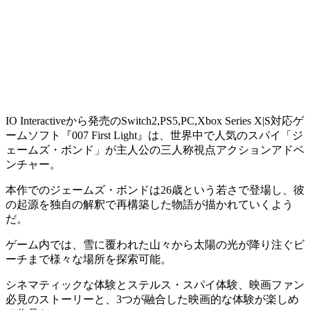
IO Interactiveから発売のSwitch2,PS5,PC,Xbox Series X|S対応ゲ
ームソフト『007 First Light』は、世界中で人気のスパイ
「ジ
ェームズ・ボンド」
が主人公の
三人称視点アクションアドベ
ンチャー。
本作でのジェームズ・ボンドは26歳という若さで登場し、彼
の起源を
独自の解釈で再構築
した物語が描かれていくよう
だ。
ゲーム内では、雪に覆われた山々から太陽の光が降り注ぐビ
ーチまで様々な場所を探索可能。
シネマティックな体験
と
ステルス・スパイ体験
、映画ファン
必見の
ストーリー
と、
3つが融合
した映画的な体験が楽しめ