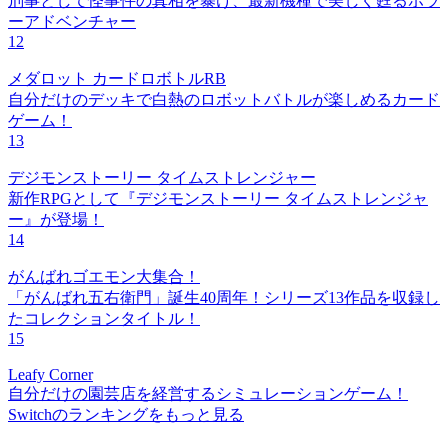
刑事として怪事件の真相を暴け、最新機種で美しく甦るホラ
ーアドベンチャー
12
メダロット カードロボトルRB
自分だけのデッキで白熱のロボットバトルが楽しめるカード
ゲーム！
13
デジモンストーリー タイムストレンジャー
新作RPGとして『デジモンストーリー タイムストレンジャ
ー』が登場！
14
がんばれゴエモン大集合！
「がんばれ五右衛門」誕生40周年！シリーズ13作品を収録し
たコレクションタイトル！
15
Leafy Corner
自分だけの園芸店を経営するシミュレーションゲーム！
Switchのランキングをもっと見る