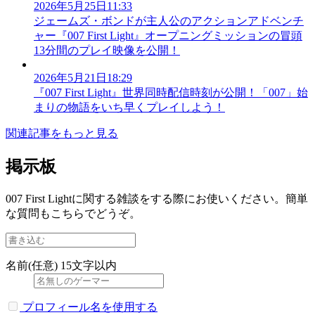
2026年5月25日11:33
ジェームズ・ボンドが主人公のアクションアドベンチ
ャー『007 First Light』オープニングミッションの冒頭
13分間のプレイ映像を公開！
2026年5月21日18:29
『007 First Light』世界同時配信時刻が公開！「007」始
まりの物語をいち早くプレイしよう！
関連記事をもっと見る
掲示板
007 First Lightに関する雑談をする際にお使いください。簡単
な質問もこちらでどうぞ。
名前(任意)
15文字以内
プロフィール名を使用する