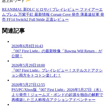
急上昇ワード
REANIMAL 新DLC
ヒロサバ プレイレビュー
ファイアーエ
ムブレム 万紫千紅 最新情報
Corsair Cove 発売
薄暮遠征軍 発
売
FF14 Switch2
Full Stride 正直レビュー
関連記事
2026年6月8日16:43
『007 First Light』の最新映像「Bawma Will Return」が
公開！
2026年5月29日18:00
『007 First Light』プレイレビュー！ステルスとアクシ
ョン両方をトコトン楽しむ！
2026年5月27日12:55
PS5/PC/Xbox版『007 First Light』2026年5月27日（水）
より発売！ジェームズ・ボンドの起源を独自の解釈で
再構築した三人称視点アクションアドベンチャー