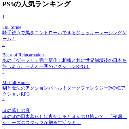
PS5の人気ランキング
1
Full Stride
騎手視点で馬をコントロールできるジョッキーレーシングゲ
ーム！
2
Beast of Reincarnation
あの「ゲーフリ」完全新作！相棒と共に世界崩壊後の日本を
旅しよう。一人と一匹のアクションRPG！
3
Mistfall Hunter
剣と魔法のアクションバトル！ダークファンタジーPvPvEア
クションRPG
4
ほの暮しの庭
ほのぼの田舎暮らしは夜がくるとほんのり怖い？！「夜廻」
シリーズのスタッフが贈る生活シミュ
5