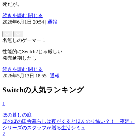
死だが。
続きを読む
閉じる
2026年6月1日 20:54
|
通報
名無しのゲーマー
1
性能的にSwitch2じゃ厳しい
発売延期したし
続きを読む
閉じる
2026年5月13日 18:55
|
通報
Switchの人気ランキング
1
ほの暮しの庭
ほのぼの田舎暮らしは夜がくるとほんのり怖い？！「夜廻」
シリーズのスタッフが贈る生活シミュ
2