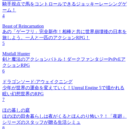
騎手視点で馬をコントロールできるジョッキーレーシングゲ
ーム！
4
Beast of Reincarnation
あの「ゲーフリ」完全新作！相棒と共に世界崩壊後の日本を
旅しよう。一人と一匹のアクションRPG！
5
Mistfall Hunter
剣と魔法のアクションバトル！ダークファンタジーPvPvEア
クションRPG
6
ドラゴンソード:アウェイクニング
少年が世界の運命を変えていく！Unreal Engine 5で描かれる
眩い幻想世界のRPG
7
ほの暮しの庭
ほのぼの田舎暮らしは夜がくるとほんのり怖い？！「夜廻」
シリーズのスタッフが贈る生活シミュ
8