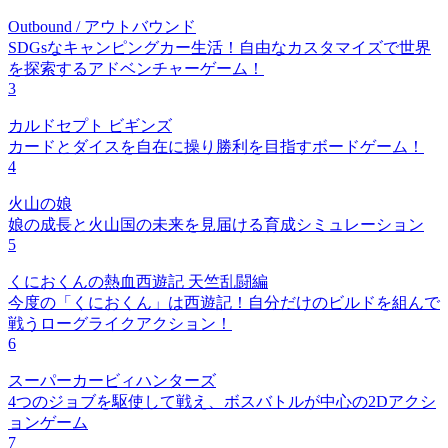
Outbound / アウトバウンド
SDGsなキャンピングカー生活！自由なカスタマイズで世界
を探索するアドベンチャーゲーム！
3
カルドセプト ビギンズ
カードとダイスを自在に操り勝利を目指すボードゲーム！
4
火山の娘
娘の成長と火山国の未来を見届ける育成シミュレーション
5
くにおくんの熱血西遊記 天竺乱闘編
今度の「くにおくん」は西遊記！自分だけのビルドを組んで
戦うローグライクアクション！
6
スーパーカービィハンターズ
4つのジョブを駆使して戦え、ボスバトルが中心の2Dアクシ
ョンゲーム
7