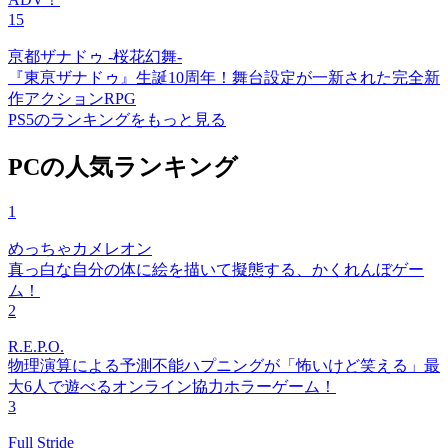
15
亰都ザナドゥ -桜花幻舞-
『東亰ザナドゥ』生誕10周年！舞台設定が一新された完全新
作アクションRPG
PS5のランキングをもっと見る
PCの人気ランキング
1
めっちゃカメレオン
真っ白な自分の体に絵を描いて擬態する、かくれんぼゲー
ム！
2
R.E.P.O.
物理演算による予測不能ハプニングが「怖いけど笑える」最
大6人で遊べるオンライン協力ホラーゲーム！
3
Full Stride