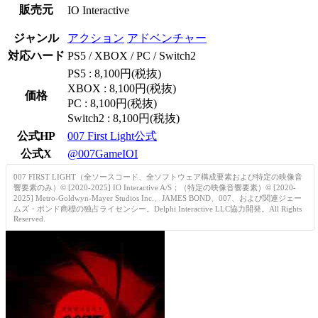
販売元
IO Interactive
ジャンル
アクション
アドベンチャー
対応ハード
PS5 / XBOX / PC / Switch2
PS5 : 8,100円(税抜)
XBOX : 8,100円(税抜)
価格
PC : 8,100円(税抜)
Switch2 : 8,100円(税抜)
公式HP
007 First Light公式
公式X
@007GameIOI
007 FIRST LIGHT（全ソースコード、全ソフトウェア構成要素および特定の映像音
響要素のみ）© [2020-2025] IO Interactive A/S；（特定の映像音響要素）© [2020-
2025] Metro-Goldwyn-Mayer Studios Inc.、JAMES BOND、007、および関連ジェー
ムズ・ボンド商標の独占ライセンシー。Delphi Interactive LLC協力開発。All Rights
Reserved.