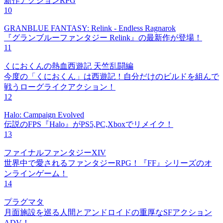
新作アクションRPG
10
GRANBLUE FANTASY: Relink - Endless Ragnarok
『グランブルーファンタジー Relink』の最新作が登場！
11
くにおくんの熱血西遊記 天竺乱闘編
今度の「くにおくん」は西遊記！自分だけのビルドを組んで
戦うローグライクアクション！
12
Halo: Campaign Evolved
伝説のFPS『Halo』がPS5,PC,Xboxでリメイク！
13
ファイナルファンタジーXIV
世界中で愛されるファンタジーRPG！『FF』シリーズのオ
ンラインゲーム！
14
プラグマタ
月面施設を巡る人間とアンドロイドの重厚なSFアクション
ADV！