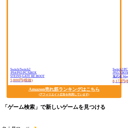
Switch/Switch2
Switch2/PC
/PS4/PS5/PC/XBOX
/PS5/XBO
STEINS;GATE RE:BOOT
鬼武者 Way o
5,800円(税抜)
8,172円
Amazon売れ筋ランキングはこちら
(アフィリエイト広告を利用しています)
「ゲーム検索」で新しいゲームを見つける