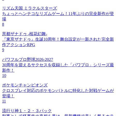
リズム天国 ミラクルスターズ
ちょっとヘンテコなリズムゲーム！11年ぶりの完全新作が登
場
8
亰都ザナドゥ -桜花幻舞-
『東亰ザナドゥ』生誕10周年！舞台設定が一新された完全新
作アクションRPG
9
パワフルプロ野球2026-2027
30周年を迎えるサクセスを収録した「パワプロ」シリーズ最
新作！
10
ポケモンチャンピオンズ
クロスプレイ対応のポケモンバトルに特化した対戦ゲームが
登場！
11
流行り神１・２・３パック