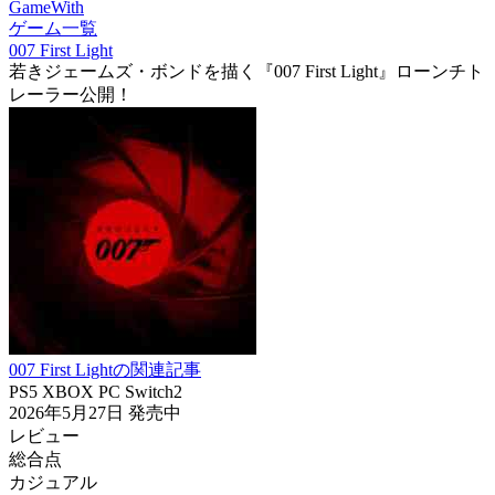
GameWith
ゲーム一覧
007 First Light
若きジェームズ・ボンドを描く『007 First Light』ローンチト
レーラー公開！
007 First Lightの関連記事
PS5
XBOX
PC
Switch2
2026年5月27日
発売中
レビュー
総合点
カジュアル