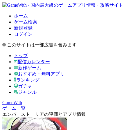
ホーム
ゲーム検索
新規登録
ログイン
このサイトは一部広告を含みます
トップ
配信カレンダー
新作ゲーム
おすすめ・無料アプリ
ランキング
ガチャ
ジャンル
GameWith
ゲーム一覧
エンバーストーリアの評価とアプリ情報