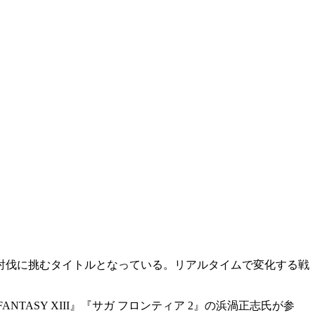
討伐に挑むタイトルとなっている。リアルタイムで変化する戦
FANTASY XIII』『サガ フロンティア 2』の
浜渦正志
氏が参