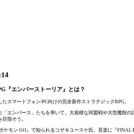
14
PG『エンバーストーリア』とは？
たスマートフォン/PC向けの
完全新作ストラテジックRPG
。
士「エンバース」たちを率いて、大規模な同盟戦や大型魔獣の
を目指そう。
ポケモン GO』で知られる
コザキユースケ
氏、音楽に『FINAL 