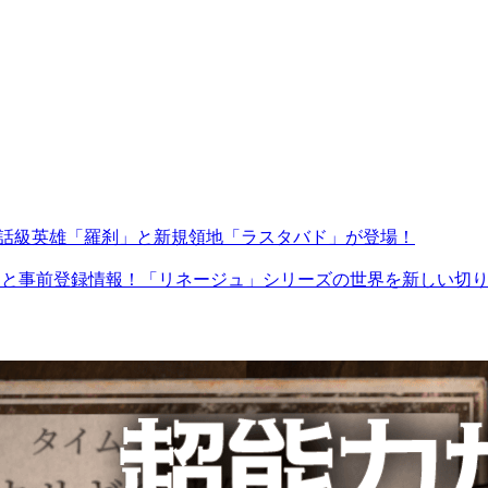
ート実施！神話級英雄「羅刹」と新規領地「ラスタバド」が登場！
君主の道』の配信日と事前登録情報！「リネージュ」シリーズの世界を新し