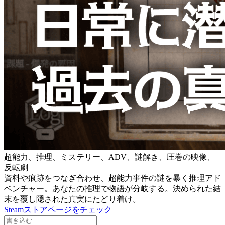
超能力、推理、ミステリー、ADV、謎解き、圧巻の映像、
反転劇
資料や痕跡をつなぎ合わせ、超能力事件の謎を暴く推理アド
ベンチャー。あなたの推理で物語が分岐する。決められた結
末を覆し隠された真実にたどり着け。
Steamストアページをチェック