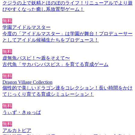
クジラの上で妖精とほのぼのライフ！リニューアルでより遊
びやすくなった癒し系放置型ゲーム！
無料
学園アイドルマスター
今度の「アイドルマスター」は学園が舞台！プロデューサー
としてアイドル候補生たちをプロデュース！
無料
虚無魚バスピ！〜盾をそえて〜
古代魚「サカバンバスピス」を育てる育成ゲーム
無料
Dragon Village Collection
個性的で美しいドラゴン達をコレクション！長い時間をかけ
てじっくり育てる育成シミュレーション！
無料
うぃず・きゅっぱ
無料
アルカトピア