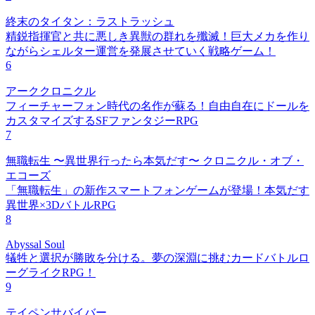
終末のタイタン：ラストラッシュ
精鋭指揮官と共に悪しき異獣の群れを殲滅！巨大メカを作り
ながらシェルター運営を発展させていく戦略ゲーム！
6
アーククロニクル
フィーチャーフォン時代の名作が蘇る！自由自在にドールを
カスタマイズするSFファンタジーRPG
7
無職転生 〜異世界行ったら本気だす〜 クロニクル・オブ・
エコーズ
「無職転生」の新作スマートフォンゲームが登場！本気だす
異世界×3DバトルRPG
8
Abyssal Soul
犠牲と選択が勝敗を分ける。夢の深淵に挑むカードバトルロ
ーグライクRPG！
9
テイペンサバイバー