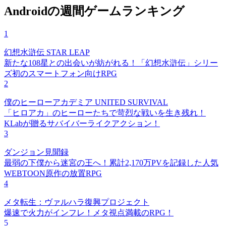
Androidの週間ゲームランキング
1
幻想水滸伝 STAR LEAP
新たな108星との出会いが紡がれる！「幻想水滸伝」シリー
ズ初のスマートフォン向けRPG
2
僕のヒーローアカデミア UNITED SURVIVAL
「ヒロアカ」のヒーローたちで苛烈な戦いを生き残れ！
KLabが贈るサバイバーライクアクション！
3
ダンジョン見聞録
最弱の下僕から迷宮の王へ！累計2,170万PVを記録した人気
WEBTOON原作の放置RPG
4
メタ転生：ヴァルハラ復興プロジェクト
爆速で火力がインフレ！メタ視点満載のRPG！
5