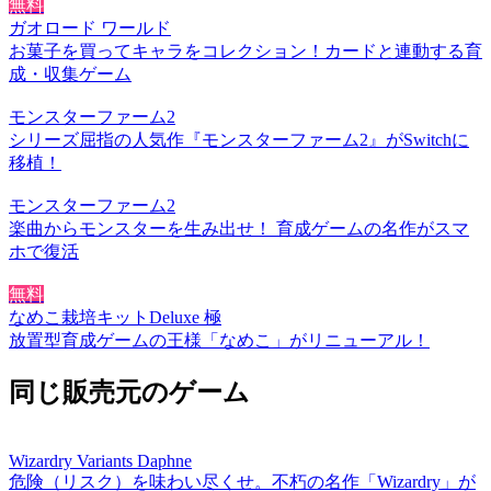
無料
ガオロード ワールド
お菓子を買ってキャラをコレクション！カードと連動する育
成・収集ゲーム
モンスターファーム2
シリーズ屈指の人気作『モンスターファーム2』がSwitchに
移植！
モンスターファーム2
楽曲からモンスターを生み出せ！ 育成ゲームの名作がスマ
ホで復活
無料
なめこ栽培キットDeluxe 極
放置型育成ゲームの王様「なめこ」がリニューアル！
同じ販売元のゲーム
Wizardry Variants Daphne
危険（リスク）を味わい尽くせ。不朽の名作「Wizardry」が