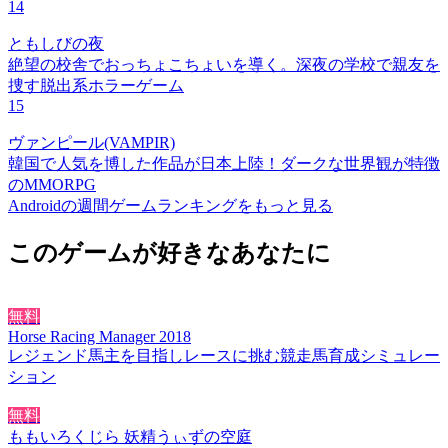
14
ともしびの夜
絶望の校舎でおっちょこちょいを導く。深夜の学校で親友を
捜す脱出系ホラーゲーム
15
ヴァンピール(VAMPIR)
韓国で人気を博した作品が日本上陸！ダークな世界観が特徴
のMMORPG
Androidの週間ゲームランキングをもっと見る
このゲームが好きなあなたに
無料
Horse Racing Manager 2018
レジェンド馬主を目指しレースに挑む競走馬育成シミュレー
ション
無料
ももいろくじら 妖精うぃずの空庭