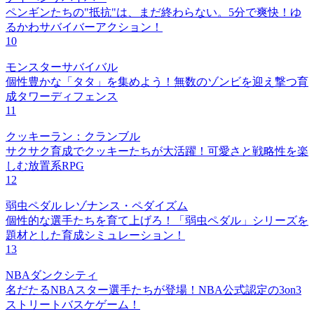
ペンギンたちの"抵抗"は、まだ終わらない。5分で爽快！ゆ
るかわサバイバーアクション！
10
モンスターサバイバル
個性豊かな「タタ」を集めよう！無数のゾンビを迎え撃つ育
成タワーディフェンス
11
クッキーラン：クランブル
サクサク育成でクッキーたちが大活躍！可愛さと戦略性を楽
しむ放置系RPG
12
弱虫ペダル レゾナンス・ペダイズム
個性的な選手たちを育て上げろ！「弱虫ペダル」シリーズを
題材とした育成シミュレーション！
13
NBAダンクシティ
名だたるNBAスター選手たちが登場！NBA公式認定の3on3
ストリートバスケゲーム！