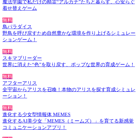
魔法学園で私だけの精霊“アルカナ”たちと暮らす、心安らぐ
着せ替えゲーム
無料
鳥パラダイス
野鳥を呼び戻すため自然豊かな環境を作り上げるシミュレー
ションゲーム！
無料
スキマブリーダー
世界に消えた“色”を取り戻す、ポップな世界の育成ゲーム！
無料
アフターアリス
全宇宙からアリスを召喚！本物のアリスを探す育成シミュレ
ーション！
無料
進化する少女型情報体 MEMES
進化するAI美少女「MEMES（ミームズ）」を育てる新感覚
コミュニケーションアプリ！