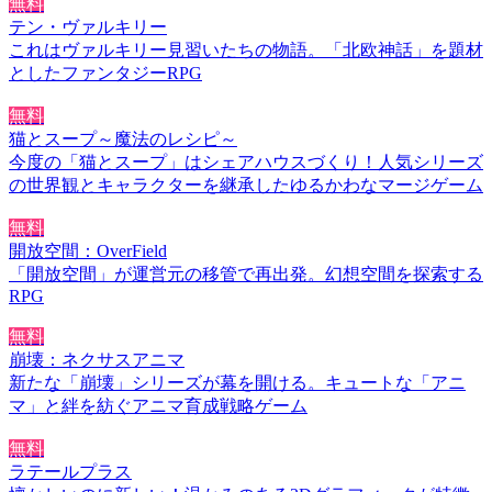
無料
テン・ヴァルキリー
これはヴァルキリー見習いたちの物語。「北欧神話」を題材
としたファンタジーRPG
無料
猫とスープ～魔法のレシピ～
今度の「猫とスープ」はシェアハウスづくり！人気シリーズ
の世界観とキャラクターを継承したゆるかわなマージゲーム
無料
開放空間：OverField
「開放空間」が運営元の移管で再出発。幻想空間を探索する
RPG
無料
崩壊：ネクサスアニマ
新たな「崩壊」シリーズが幕を開ける。キュートな「アニ
マ」と絆を紡ぐアニマ育成戦略ゲーム
無料
ラテールプラス