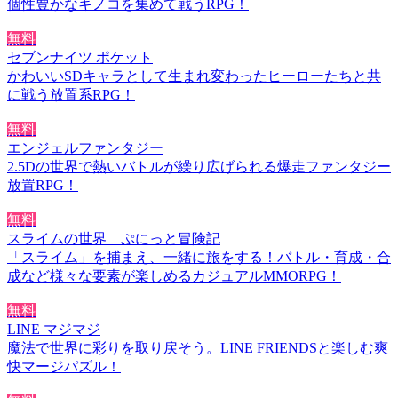
個性豊かなキノコを集めて戦うRPG！
無料
セブンナイツ ポケット
かわいいSDキャラとして生まれ変わったヒーローたちと共
に戦う放置系RPG！
無料
エンジェルファンタジー
2.5Dの世界で熱いバトルが繰り広げられる爆走ファンタジー
放置RPG！
無料
スライムの世界 ぷにっと冒険記
「スライム」を捕まえ、一緒に旅をする！バトル・育成・合
成など様々な要素が楽しめるカジュアルMMORPG！
無料
LINE マジマジ
魔法で世界に彩りを取り戻そう。LINE FRIENDSと楽しむ爽
快マージパズル！