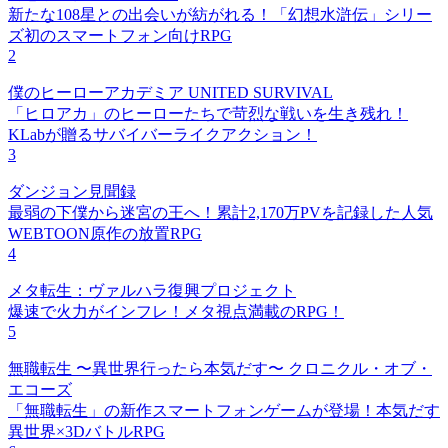
新たな108星との出会いが紡がれる！「幻想水滸伝」シリー
ズ初のスマートフォン向けRPG
2
僕のヒーローアカデミア UNITED SURVIVAL
「ヒロアカ」のヒーローたちで苛烈な戦いを生き残れ！
KLabが贈るサバイバーライクアクション！
3
ダンジョン見聞録
最弱の下僕から迷宮の王へ！累計2,170万PVを記録した人気
WEBTOON原作の放置RPG
4
メタ転生：ヴァルハラ復興プロジェクト
爆速で火力がインフレ！メタ視点満載のRPG！
5
無職転生 〜異世界行ったら本気だす〜 クロニクル・オブ・
エコーズ
「無職転生」の新作スマートフォンゲームが登場！本気だす
異世界×3DバトルRPG