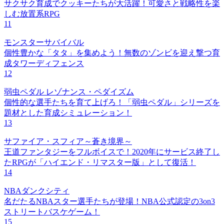
サクサク育成でクッキーたちが大活躍！可愛さと戦略性を楽
しむ放置系RPG
11
モンスターサバイバル
個性豊かな「タタ」を集めよう！無数のゾンビを迎え撃つ育
成タワーディフェンス
12
弱虫ペダル レゾナンス・ペダイズム
個性的な選手たちを育て上げろ！「弱虫ペダル」シリーズを
題材とした育成シミュレーション！
13
サファイア・スフィア～蒼き境界～
王道ファンタジーをフルボイスで！2020年にサービス終了し
たRPGが「ハイエンド・リマスター版」として復活！
14
NBAダンクシティ
名だたるNBAスター選手たちが登場！NBA公式認定の3on3
ストリートバスケゲーム！
15