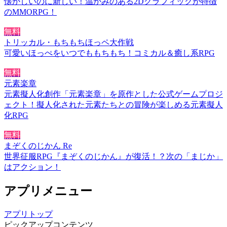
懐かしいのに新しい！温かみのある2Dグラフィックが特徴
のMMORPG！
無料
トリッカル・もちもちほっペ大作戦
可愛いほっぺをいつでももちもち！コミカル＆癒し系RPG
無料
元素楽章
元素擬人化創作「元素楽章」を原作とした公式ゲームプロジ
ェクト！擬人化された元素たちとの冒険が楽しめる元素擬人
化RPG
無料
まぞくのじかん Re
世界征服RPG『まぞくのじかん』が復活！？次の「まじか」
はアクション！
アプリメニュー
アプリトップ
ピックアップコンテンツ