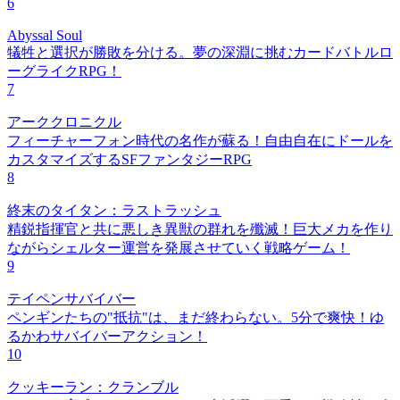
6
Abyssal Soul
犠牲と選択が勝敗を分ける。夢の深淵に挑むカードバトルロ
ーグライクRPG！
7
アーククロニクル
フィーチャーフォン時代の名作が蘇る！自由自在にドールを
カスタマイズするSFファンタジーRPG
8
終末のタイタン：ラストラッシュ
精鋭指揮官と共に悪しき異獣の群れを殲滅！巨大メカを作り
ながらシェルター運営を発展させていく戦略ゲーム！
9
テイペンサバイバー
ペンギンたちの"抵抗"は、まだ終わらない。5分で爽快！ゆ
るかわサバイバーアクション！
10
クッキーラン：クランブル