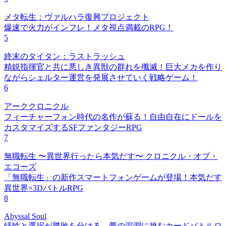
メタ転生：ヴァルハラ復興プロジェクト
爆速で火力がインフレ！メタ視点満載のRPG！
5
終末のタイタン：ラストラッシュ
精鋭指揮官と共に悪しき異獣の群れを殲滅！巨大メカを作り
ながらシェルター運営を発展させていく戦略ゲーム！
6
アーククロニクル
フィーチャーフォン時代の名作が蘇る！自由自在にドールを
カスタマイズするSFファンタジーRPG
7
無職転生 〜異世界行ったら本気だす〜 クロニクル・オブ・
エコーズ
「無職転生」の新作スマートフォンゲームが登場！本気だす
異世界×3DバトルRPG
8
Abyssal Soul
犠牲と選択が勝敗を分ける。夢の深淵に挑むカードバトルロ