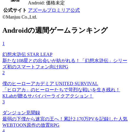
Android: 価格未定
公式サイト
アズールプロミリア公式
©Manjuu Co.,Ltd.
Androidの週間ゲームランキング
1
幻想水滸伝 STAR LEAP
新たな108星との出会いが紡がれる！「幻想水滸伝」シリー
ズ初のスマートフォン向けRPG
2
僕のヒーローアカデミア UNITED SURVIVAL
「ヒロアカ」のヒーローたちで苛烈な戦いを生き残れ！
KLabが贈るサバイバーライクアクション！
3
ダンジョン見聞録
最弱の下僕から迷宮の王へ！累計2,170万PVを記録した人気
WEBTOON原作の放置RPG
4