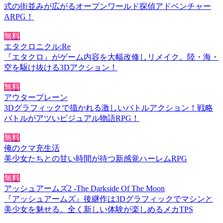
式の街並みが広がるオープンワールド探偵アドベンチャー
ARPG！
無料
エタクロニクル:Re
『エタクロ』がゲーム内容を大幅改修しリメイク。陸・海・
空を駆け抜ける3Dアクション！
無料
アウタープレーン
3Dグラフィックで描かれる激しいバトルアクション！戦略
バトルがアツいビジュアル物語RPG！
無料
俺のクマ充生活
美少女たちとの甘い時間が待つ新感覚ハーレムRPG
無料
アッシュアームズ2 -The Darkside Of The Moon
『アッシュアームズ』後継作は3Dグラフィックでマシンと
美少女を魅せる。全く新しい体験が楽しめるメカTPS