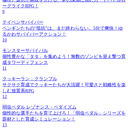
ーグライクRPG！
9
テイペンサバイバー
ペンギンたちの"抵抗"は、まだ終わらない。5分で爽快！ゆ
るかわサバイバーアクション！
10
モンスターサバイバル
個性豊かな「タタ」を集めよう！無数のゾンビを迎え撃つ育
成タワーディフェンス
11
クッキーラン：クランブル
サクサク育成でクッキーたちが大活躍！可愛さと戦略性を楽
しむ放置系RPG
12
弱虫ペダル レゾナンス・ペダイズム
個性的な選手たちを育て上げろ！「弱虫ペダル」シリーズを
題材とした育成シミュレーション！
13