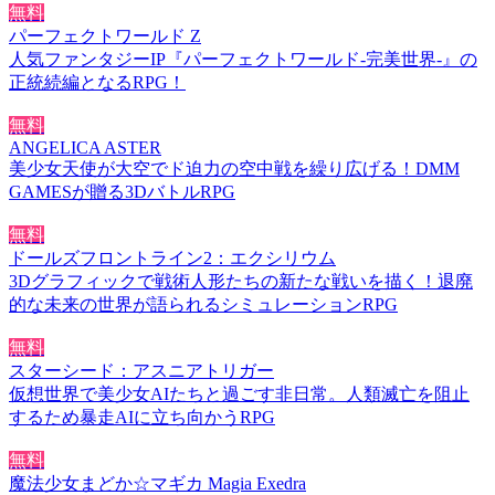
無料
パーフェクトワールド Z
人気ファンタジーIP『パーフェクトワールド-完美世界-』の
正統続編となるRPG！
無料
ANGELICA ASTER
美少女天使が大空でド迫力の空中戦を繰り広げる！DMM
GAMESが贈る3DバトルRPG
無料
ドールズフロントライン2：エクシリウム
3Dグラフィックで戦術人形たちの新たな戦いを描く！退廃
的な未来の世界が語られるシミュレーションRPG
無料
スターシード：アスニアトリガー
仮想世界で美少女AIたちと過ごす非日常。人類滅亡を阻止
するため暴走AIに立ち向かうRPG
無料
魔法少女まどか☆マギカ Magia Exedra