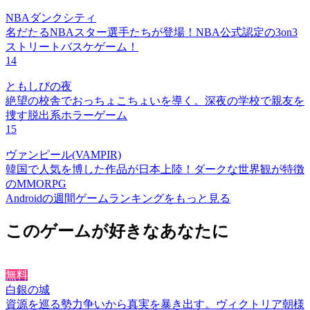
NBAダンクシティ
名だたるNBAスター選手たちが登場！NBA公式認定の3on3
ストリートバスケゲーム！
14
ともしびの夜
絶望の校舎でおっちょこちょいを導く。深夜の学校で親友を
捜す脱出系ホラーゲーム
15
ヴァンピール(VAMPIR)
韓国で人気を博した作品が日本上陸！ダークな世界観が特徴
のMMORPG
Androidの週間ゲームランキングをもっと見る
このゲームが好きなあなたに
無料
白銀の城
資源を巡る勢力争いから真実を暴き出す。ヴィクトリア朝様