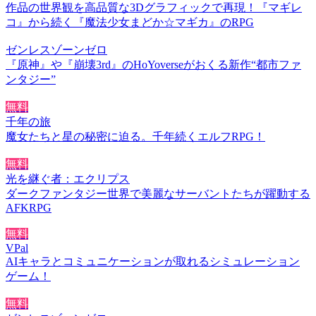
作品の世界観を高品質な3Dグラフィックで再現！『マギレ
コ』から続く『魔法少女まどか☆マギカ』のRPG
ゼンレスゾーンゼロ
『原神』や『崩壊3rd』のHoYoverseがおくる新作“都市ファ
ンタジー”
無料
千年の旅
魔女たちと星の秘密に迫る。千年続くエルフRPG！
無料
光を継ぐ者：エクリプス
ダークファンタジー世界で美麗なサーバントたちが躍動する
AFKRPG
無料
VPal
AIキャラとコミュニケーションが取れるシミュレーション
ゲーム！
無料