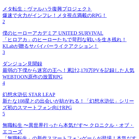
メタ転生：ヴァルハラ復興プロジェクト
爆速で火力がインフレ！メタ視点満載のRPG！
2
僕のヒーローアカデミア UNITED SURVIVAL
「ヒロアカ」のヒーローたちで苛烈な戦いを生き残れ！
KLabが贈るサバイバーライクアクション！
3
ダンジョン見聞録
最弱の下僕から迷宮の王へ！累計2,170万PVを記録した人気
WEBTOON原作の放置RPG
4
幻想水滸伝 STAR LEAP
新たな108星との出会いが紡がれる！「幻想水滸伝」シリー
ズ初のスマートフォン向けRPG
5
無職転生 〜異世界行ったら本気だす〜 クロニクル・オブ・
エコーズ
「無職転生」の新作スマートフォンゲームが登場！本気だす