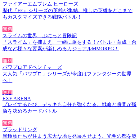
ファイアーエムブレム ヒーローズ
歴代『FE』シリーズの英雄が集結。推しの英雄をどこまで
もカスタマイズできる戦略バトル！
無料
スライムの世界 ぷにっと冒険記
「スライム」を捕まえ、一緒に旅をする！バトル・育成・合
成など様々な要素が楽しめるカジュアルMMORPG！
無料
パワプロアドベンチャーズ
大人気「パワプロ」シリーズが今度はファンタジーの世界
へ！
無料
EXE ARENA
プレイするたび、デッキも自分も強くなる。戦略と瞬間が勝
負を決めるカードバトル
無料
ブラッドリング
異種族たちが住まう広大な地を発展させよう。光明の都を築