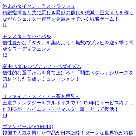
終末のタイタン：ラストラッシュ
精鋭指揮官と共に悪しき異獣の群れを殲滅！巨大メカを作り
ながらシェルター運営を発展させていく戦略ゲーム！
11
モンスターサバイバル
個性豊かな「タタ」を集めよう！無数のゾンビを迎え撃つ育
成タワーディフェンス
12
弱虫ペダル レゾナンス・ペダイズム
個性的な選手たちを育て上げろ！「弱虫ペダル」シリーズを
題材とした育成シミュレーション！
13
サファイア・スフィア～蒼き境界～
王道ファンタジーをフルボイスで！2020年にサービス終了し
たRPGが「ハイエンド・リマスター版」として復活！
14
ヴァンピール(VAMPIR)
韓国で人気を博した作品が日本上陸！ダークな世界観が特徴