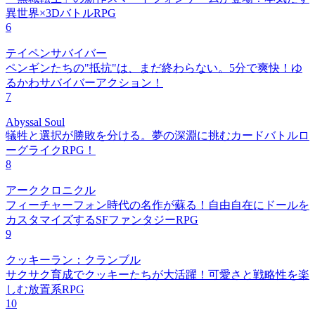
異世界×3DバトルRPG
6
テイペンサバイバー
ペンギンたちの"抵抗"は、まだ終わらない。5分で爽快！ゆ
るかわサバイバーアクション！
7
Abyssal Soul
犠牲と選択が勝敗を分ける。夢の深淵に挑むカードバトルロ
ーグライクRPG！
8
アーククロニクル
フィーチャーフォン時代の名作が蘇る！自由自在にドールを
カスタマイズするSFファンタジーRPG
9
クッキーラン：クランブル
サクサク育成でクッキーたちが大活躍！可愛さと戦略性を楽
しむ放置系RPG
10