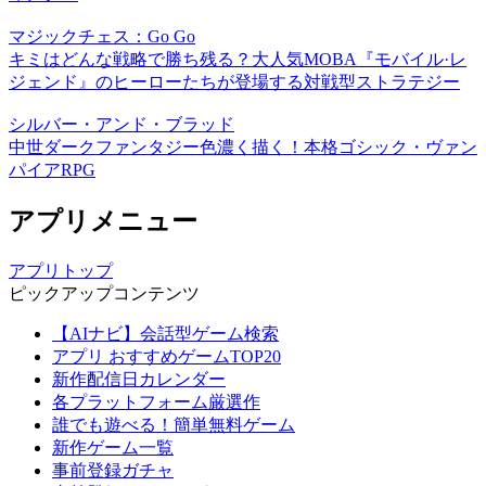
マジックチェス：Go Go
キミはどんな戦略で勝ち残る？大人気MOBA『モバイル·レ
ジェンド』のヒーローたちが登場する対戦型ストラテジー
シルバー・アンド・ブラッド
中世ダークファンタジー色濃く描く！本格ゴシック・ヴァン
パイアRPG
アプリメニュー
アプリトップ
ピックアップコンテンツ
【AIナビ】会話型ゲーム検索
アプリ おすすめゲームTOP20
新作配信日カレンダー
各プラットフォーム厳選作
誰でも遊べる！簡単無料ゲーム
新作ゲーム一覧
事前登録ガチャ