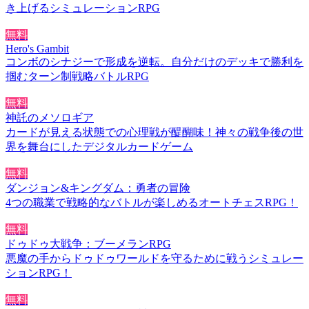
き上げるシミュレーションRPG
無料
Hero's Gambit
コンボのシナジーで形成を逆転。自分だけのデッキで勝利を
掴むターン制戦略バトルRPG
無料
神託のメソロギア
カードが見える状態での心理戦が醍醐味！神々の戦争後の世
界を舞台にしたデジタルカードゲーム
無料
ダンジョン&キングダム：勇者の冒険
4つの職業で戦略的なバトルが楽しめるオートチェスRPG！
無料
ドゥドゥ大戦争：ブーメランRPG
悪魔の手からドゥドゥワールドを守るために戦うシミュレー
ションRPG！
無料