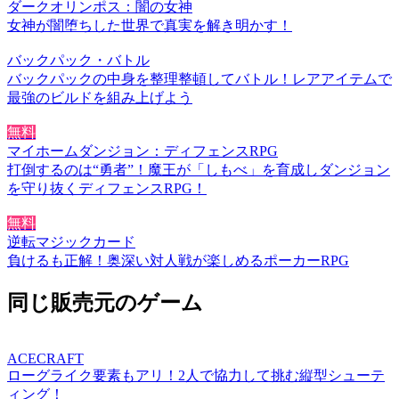
ダークオリンポス：闇の女神
女神が闇堕ちした世界で真実を解き明かす！
バックパック・バトル
バックパックの中身を整理整頓してバトル！レアアイテムで
最強のビルドを組み上げよう
無料
マイホームダンジョン：ディフェンスRPG
打倒するのは“勇者”！魔王が「しもべ」を育成しダンジョン
を守り抜くディフェンスRPG！
無料
逆転マジックカード
負けるも正解！奥深い対人戦が楽しめるポーカーRPG
同じ販売元のゲーム
ACECRAFT
ローグライク要素もアリ！2人で協力して挑む縦型シューテ
ィング！