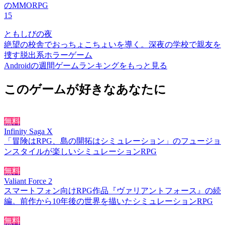
のMMORPG
15
ともしびの夜
絶望の校舎でおっちょこちょいを導く。深夜の学校で親友を
捜す脱出系ホラーゲーム
Androidの週間ゲームランキングをもっと見る
このゲームが好きなあなたに
無料
Infinity Saga X
「冒険はRPG、島の開拓はシミュレーション」のフュージョ
ンスタイルが楽しいシミュレーションRPG
無料
Valiant Force 2
スマートフォン向けRPG作品『ヴァリアントフォース』の続
編。前作から10年後の世界を描いたシミュレーションRPG
無料