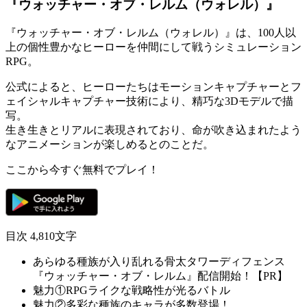
『ウォッチャー・オブ・レルム（ウォレル）』
『ウォッチャー・オブ・レルム（ウォレル）』は、100人以
上の個性豊かなヒーローを仲間にして戦う
シミュレーション
RPG。
公式によると、ヒーローたちはモーションキャプチャーとフ
ェイシャルキャプチャー技術により、
精巧な3Dモデル
で描
写。
生き生きとリアルに表現されており、
命が吹き込まれたよう
なアニメーション
が楽しめるとのことだ。
ここから今すぐ無料でプレイ！
目次
4,810文字
あらゆる種族が入り乱れる骨太タワーディフェンス
『ウォッチャー・オブ・レルム』配信開始！【PR】
魅力①RPGライクな戦略性が光るバトル
魅力②多彩な種族のキャラが多数登場！