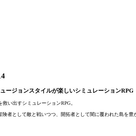
14
ョンスタイルが楽しいシミュレーションRPG『Infini
を救い出す
シミュレーションRPG
。
冒険者として敵と戦いつつ、開拓者として闇に覆われた島を豊