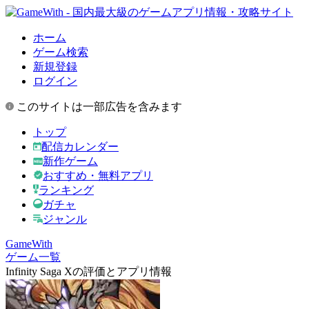
ホーム
ゲーム検索
新規登録
ログイン
このサイトは一部広告を含みます
トップ
配信カレンダー
新作ゲーム
おすすめ・無料アプリ
ランキング
ガチャ
ジャンル
GameWith
ゲーム一覧
Infinity Saga Xの評価とアプリ情報