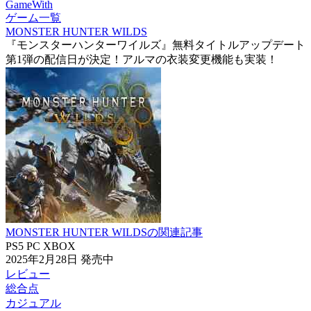
GameWith
ゲーム一覧
MONSTER HUNTER WILDS
『モンスターハンターワイルズ』無料タイトルアップデート
第1弾の配信日が決定！アルマの衣装変更機能も実装！
MONSTER HUNTER WILDSの関連記事
PS5
PC
XBOX
2025年2月28日
発売中
レビュー
総合点
カジュアル