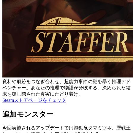
資料や痕跡をつなぎ合わせ、超能力事件の謎を暴く推理アド
ベンチャー。あなたの推理で物語が分岐する。決められた結
末を覆し隠された真実にたどり着け。
Steamストアページをチェック
追加モンスター
今回実施されるアップデートでは
泡狐竜タマミツネ
、
歴戦王