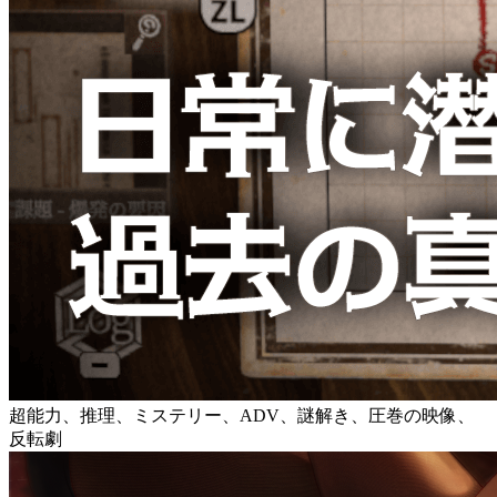
超能力、推理、ミステリー、ADV、謎解き、圧巻の映像、
反転劇