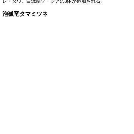
レ・ダウ
、
白熾龍ゾ・シア
の3体が追加される。
泡狐竜タマミツネ