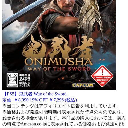
【PS5】鬼武者 Way of the Sword
定価: ￥8,990
19% OFF
￥7,296
(税込)
※当コンテンツはアフィリエイト広告を利用しています。
※価格および発送可能時期は表示された時点のものであり、
変更される場合があります。本商品の購入においては、購入
の時点でAmazon.co.jpに表示されている価格および発送可能