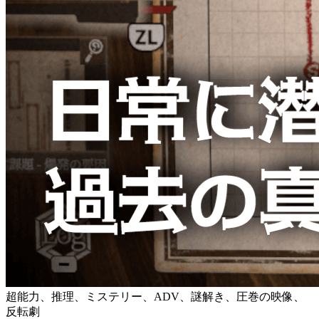
超能力、推理、ミステリー、ADV、謎解き、圧巻の映像、
反転劇