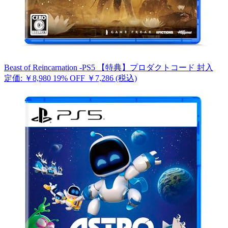
Beast of Reincarnation -PS5 【特典】プロダクトコード 封入
定価: ￥8,980
19% OFF
￥7,286
(税込)