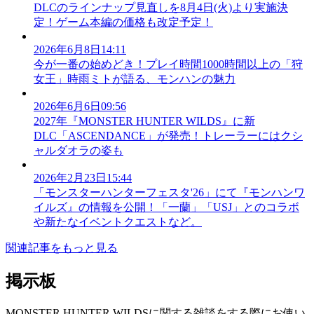
DLCのラインナップ見直しを8月4日(火)より実施決
定！ゲーム本編の価格も改定予定！
2026年6月8日14:11
今が一番の始めどき！プレイ時間1000時間以上の「狩
女王」時雨ミトが語る、モンハンの魅力
2026年6月6日09:56
2027年『MONSTER HUNTER WILDS』に新
DLC「ASCENDANCE」が発売！トレーラーにはクシ
ャルダオラの姿も
2026年2月23日15:44
「モンスターハンターフェスタ'26」にて『モンハンワ
イルズ』の情報を公開！「一蘭」「USJ」とのコラボ
や新たなイベントクエストなど。
関連記事をもっと見る
掲示板
MONSTER HUNTER WILDSに関する雑談をする際にお使い