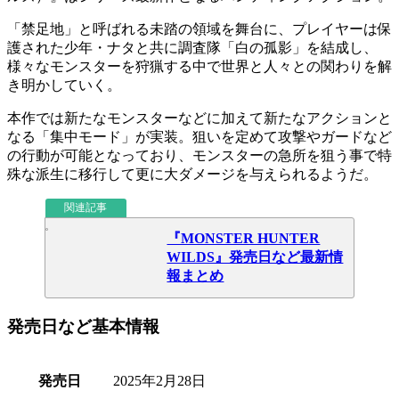
「
禁足地
」と呼ばれる未踏の領域を舞台に、プレイヤーは保
護された少年・
ナタ
と共に調査隊「
白の孤影
」を結成し、
様々な
モンスターを狩猟
する中で世界と人々との関わりを解
き明かしていく。
本作では
新たなモンスター
などに加えて新たなアクションと
なる「
集中モード
」が実装。狙いを定めて
攻撃やガード
など
の行動が可能となっており、モンスターの急所を狙う事で
特
殊な派生
に移行して更に
大ダメージ
を与えられるようだ。
関連記事
『MONSTER HUNTER
WILDS』発売日など最新情
報まとめ
発売日など基本情報
発売日
2025年2月28日