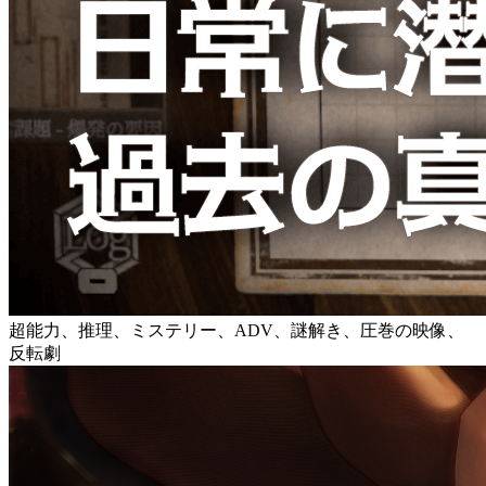
超能力、推理、ミステリー、ADV、謎解き、圧巻の映像、
反転劇