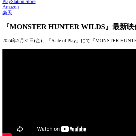
PlayStation Store
Amazon
楽天
『MONSTER HUNTER WILDS』最新映像公
2024年5月31日(金)、「State of Play」にて『MONSTER 