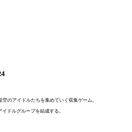
24
架空のアイドルたちを集めていく
収集ゲーム
。
アイドルグループ
を結成する。