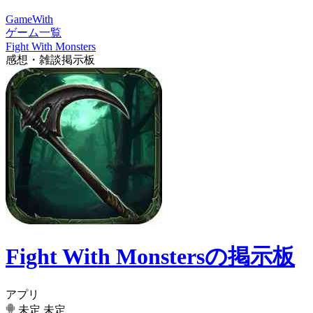
GameWith
ゲーム一覧
Fight With Monsters
感想・雑談掲示板
Fight With Monstersの掲示板
アプリ
未定
未定