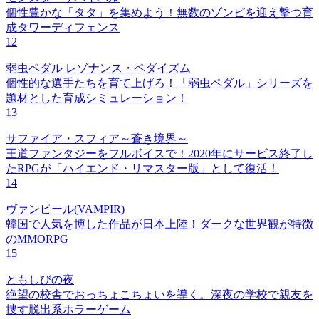
個性豊かな「タタ」を集めよう！無数のゾンビを迎え撃つ育
成タワーディフェンス
12
弱虫ペダル レゾナンス・ペダイズム
個性的な選手たちを育て上げろ！「弱虫ペダル」シリーズを
題材とした育成シミュレーション！
13
サファイア・スフィア～蒼き境界～
王道ファンタジーをフルボイスで！2020年にサービス終了し
たRPGが「ハイエンド・リマスター版」として復活！
14
ヴァンピール(VAMPIR)
韓国で人気を博した作品が日本上陸！ダークな世界観が特徴
のMMORPG
15
ともしびの夜
絶望の校舎でおっちょこちょいを導く。深夜の学校で親友を
捜す脱出系ホラーゲーム