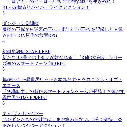
「ヒロアカ」のヒーローたちで苛烈な戦いを生き残れ！
KLabが贈るサバイバーライクアクション！
3
ダンジョン見聞録
最弱の下僕から迷宮の王へ！累計2,170万PVを記録した人気
WEBTOON原作の放置RPG
4
幻想水滸伝 STAR LEAP
新たな108星との出会いが紡がれる！「幻想水滸伝」シリー
ズ初のスマートフォン向けRPG
5
無職転生 〜異世界行ったら本気だす〜 クロニクル・オブ・
エコーズ
「無職転生」の新作スマートフォンゲームが登場！本気だす
異世界×3DバトルRPG
6
テイペンサバイバー
ペンギンたちの"抵抗"は、まだ終わらない。5分で爽快！ゆ
るかわサバイバーアクション！