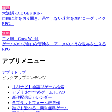
無料
大逆鱗 -DIE GEKIRIN-
自由に道を切り開き、果てしない迷宮を進むローグライク
RPG。
無料
二ノ国：Cross Worlds
ゲームの中で自由な冒険を！アニメのような世界を生きる
RPG！
アプリメニュー
アプリトップ
ピックアップコンテンツ
【AIナビ】会話型ゲーム検索
アプリ おすすめゲームTOP20
新作配信日カレンダー
各プラットフォーム厳選作
誰でも遊べる！簡単無料ゲーム