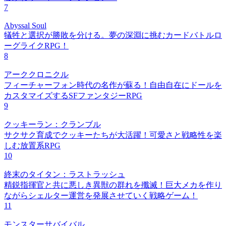
7
Abyssal Soul
犠牲と選択が勝敗を分ける。夢の深淵に挑むカードバトルロ
ーグライクRPG！
8
アーククロニクル
フィーチャーフォン時代の名作が蘇る！自由自在にドールを
カスタマイズするSFファンタジーRPG
9
クッキーラン：クランブル
サクサク育成でクッキーたちが大活躍！可愛さと戦略性を楽
しむ放置系RPG
10
終末のタイタン：ラストラッシュ
精鋭指揮官と共に悪しき異獣の群れを殲滅！巨大メカを作り
ながらシェルター運営を発展させていく戦略ゲーム！
11
モンスターサバイバル