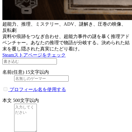
超能力、推理、ミステリー、ADV、謎解き、圧巻の映像、
反転劇
資料や痕跡をつなぎ合わせ、超能力事件の謎を暴く推理アド
ベンチャー。あなたの推理で物語が分岐する。決められた結
末を覆し隠された真実にたどり着け。
Steamストアページをチェック
名前(任意)
15文字以内
プロフィール名を使用する
本文
500文字以内