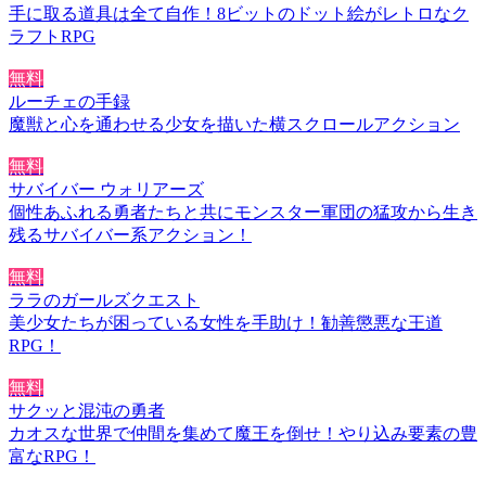
手に取る道具は全て自作！8ビットのドット絵がレトロなク
ラフトRPG
無料
ルーチェの手録
魔獣と心を通わせる少女を描いた横スクロールアクション
無料
サバイバー ウォリアーズ
個性あふれる勇者たちと共にモンスター軍団の猛攻から生き
残るサバイバー系アクション！
無料
ララのガールズクエスト
美少女たちが困っている女性を手助け！勧善懲悪な王道
RPG！
無料
サクッと混沌の勇者
カオスな世界で仲間を集めて魔王を倒せ！やり込み要素の豊
富なRPG！