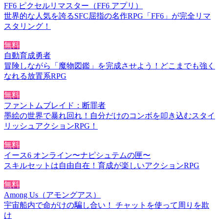
FF6 ピクセルリマスター（FF6 アプリ）
世界的な人気を誇るSFC屈指の名作RPG「FF6」が完全リマ
スタリング！
無料
自動育成勇者
冒険しながら「魔物図鑑」を完成させよう！どこまでも強く
なれる放置系RPG
無料
ファントムブレイド：断罪者
墨絵の世界で暴れ回れ！自分だけのコンボを叩き込むスタイ
リッシュアクションRPG！
無料
イース6 オンライン〜ナピシュテムの匣〜
スキルセットは自由自在！育成が楽しいアクションRPG
無料
Among Us（アモングアス）
宇宙船内で命がけの騙し合い！ チャットを使って周りを欺
け