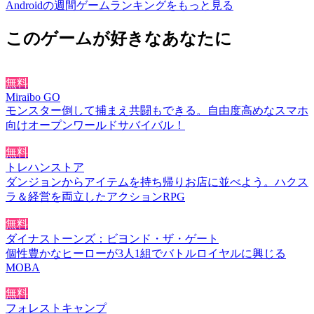
Androidの週間ゲームランキングをもっと見る
このゲームが好きなあなたに
無料
Miraibo GO
モンスター倒して捕まえ共闘もできる。自由度高めなスマホ
向けオープンワールドサバイバル！
無料
トレハンストア
ダンジョンからアイテムを持ち帰りお店に並べよう。ハクス
ラ＆経営を両立したアクションRPG
無料
ダイナストーンズ：ビヨンド・ザ・ゲート
個性豊かなヒーローが3人1組でバトルロイヤルに興じる
MOBA
無料
フォレストキャンプ