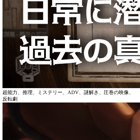
超能力、推理、ミステリー、ADV、謎解き、圧巻の映像、
反転劇