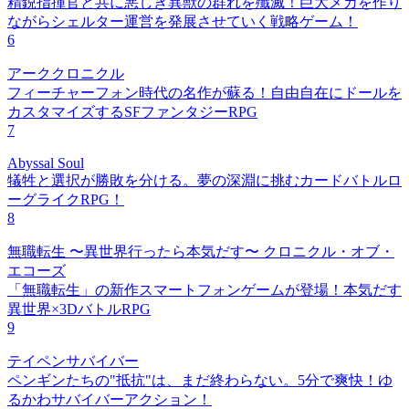
精鋭指揮官と共に悪しき異獣の群れを殲滅！巨大メカを作り
ながらシェルター運営を発展させていく戦略ゲーム！
6
アーククロニクル
フィーチャーフォン時代の名作が蘇る！自由自在にドールを
カスタマイズするSFファンタジーRPG
7
Abyssal Soul
犠牲と選択が勝敗を分ける。夢の深淵に挑むカードバトルロ
ーグライクRPG！
8
無職転生 〜異世界行ったら本気だす〜 クロニクル・オブ・
エコーズ
「無職転生」の新作スマートフォンゲームが登場！本気だす
異世界×3DバトルRPG
9
テイペンサバイバー
ペンギンたちの"抵抗"は、まだ終わらない。5分で爽快！ゆ
るかわサバイバーアクション！