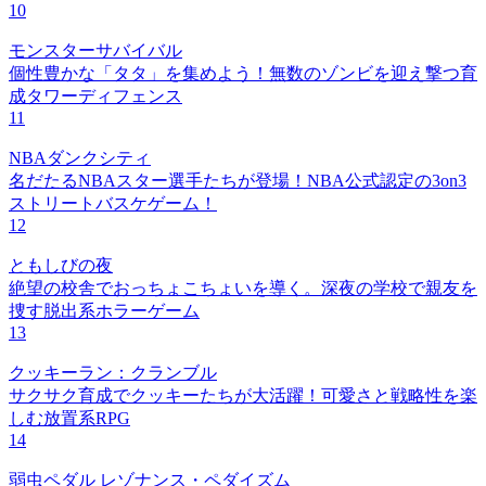
10
モンスターサバイバル
個性豊かな「タタ」を集めよう！無数のゾンビを迎え撃つ育
成タワーディフェンス
11
NBAダンクシティ
名だたるNBAスター選手たちが登場！NBA公式認定の3on3
ストリートバスケゲーム！
12
ともしびの夜
絶望の校舎でおっちょこちょいを導く。深夜の学校で親友を
捜す脱出系ホラーゲーム
13
クッキーラン：クランブル
サクサク育成でクッキーたちが大活躍！可愛さと戦略性を楽
しむ放置系RPG
14
弱虫ペダル レゾナンス・ペダイズム