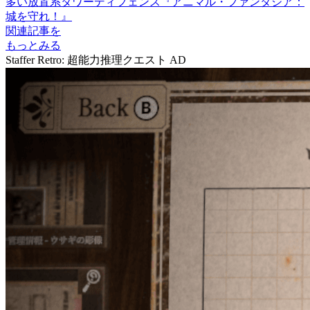
多い放置系タワーディフェンス『アニマル・ファンタジア：
城を守れ！』
関連記事を
もっとみる
Staffer Retro: 超能力推理クエスト
AD