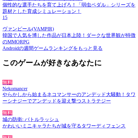
個性的な選手たちを育て上げろ！「弱虫ペダル」シリーズを
題材とした育成シミュレーション！
15
ヴァンピール(VAMPIR)
韓国で人気を博した作品が日本上陸！ダークな世界観が特徴
のMMORPG
Androidの週間ゲームランキングをもっと見る
このゲームが好きなあなたに
無料
Nekomancer
やらかしから始まるネコマンサーのアンデッド大騒動！タワ
ーシナジーでアンデッドを迎え撃つストラテジー
無料
城の防衛: バトルラッシュ
かわいいミニキャラたちが城を守るタワーディフェンス
無料