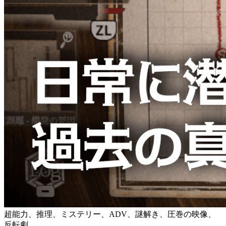
超能力、推理、ミステリー、ADV、謎解き、圧巻の映像、
反転劇