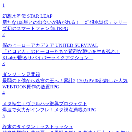
1
幻想水滸伝 STAR LEAP
新たな108星との出会いが紡がれる！「幻想水滸伝」シリー
ズ初のスマートフォン向けRPG
2
僕のヒーローアカデミア UNITED SURVIVAL
「ヒロアカ」のヒーローたちで苛烈な戦いを生き残れ！
KLabが贈るサバイバーライクアクション！
3
ダンジョン見聞録
最弱の下僕から迷宮の王へ！累計2,170万PVを記録した人気
WEBTOON原作の放置RPG
4
メタ転生：ヴァルハラ復興プロジェクト
爆速で火力がインフレ！メタ視点満載のRPG！
5
終末のタイタン：ラストラッシュ