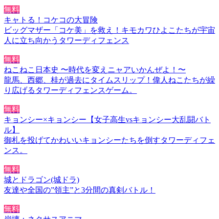
無料
キャトる！コケコの大冒険
ビッグマザー「コケ美」を救え！キモカワひよこたちが宇宙
人に立ち向かうタワーディフェンス
無料
ねこねこ日本史 〜時代を変えニャアいかんぜよ！〜
龍馬、西郷、桂が過去にタイムスリップ！偉人ねこたちが繰
り広げるタワーディフェンスゲーム。
無料
キョンシー×キョンシー【女子高生vsキョンシー大乱闘バト
ル】
御札を投げてかわいいキョンシーたちを倒すタワーディフェ
ンス。
無料
城とドラゴン(城ドラ)
友達や全国の”領主”と3分間の真剣バトル！
無料