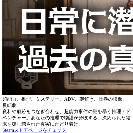
超能力、推理、ミステリー、ADV、謎解き、圧巻の映像、
反転劇
資料や痕跡をつなぎ合わせ、超能力事件の謎を暴く推理アド
ベンチャー。あなたの推理で物語が分岐する。決められた結
末を覆し隠された真実にたどり着け。
Steamストアページをチェック