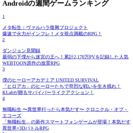
Androidの週間ゲームランキング
1
メタ転生：ヴァルハラ復興プロジェクト
爆速で火力がインフレ！メタ視点満載のRPG！
2
ダンジョン見聞録
最弱の下僕から迷宮の王へ！累計2,170万PVを記録した人気
WEBTOON原作の放置RPG
3
僕のヒーローアカデミア UNITED SURVIVAL
「ヒロアカ」のヒーローたちで苛烈な戦いを生き残れ！
KLabが贈るサバイバーライクアクション！
4
無職転生 〜異世界行ったら本気だす〜 クロニクル・オブ・
エコーズ
「無職転生」の新作スマートフォンゲームが登場！本気だす
異世界×3DバトルRPG