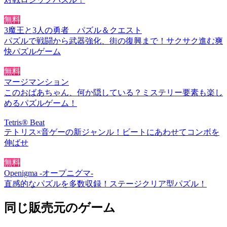
無料
3魔王と3人の勇者 パズル＆クエスト
パズルで戦闘から武器強化、街の復興まで！サクサク進む爽
快パズルゲーム
無料
マージマンション
このおばあちゃん、何か隠している？ミステリー要素も楽し
めるパズルゲーム！
Tetris® Beat
テトリス×音ゲーの新ジャンル！ビートにあわせてコンボを
伸ばせ
無料
Openigma -オープニグマ-
直感的なパズルを多数収録！ステージクリア型パズル！
同じ販売元のゲーム