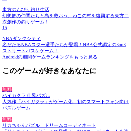
東方のんびり釣り生活
幻想郷の仲間たちと島を救おう。ねこの村を復興する東方二
次創作の釣りゲーム！
15
NBAダンクシティ
名だたるNBAスター選手たちが登場！NBA公式認定の3on3
ストリートバスケゲーム！
Androidの週間ゲームランキングをもっと見る
このゲームが好きなあなたに
無料
ハイガクラ 仙界パズル
人気作「ハイガクラ」がゲーム化。初のスマートフォン向け
パズルゲーム
無料
リカちゃんパズル ドリームコーディネート