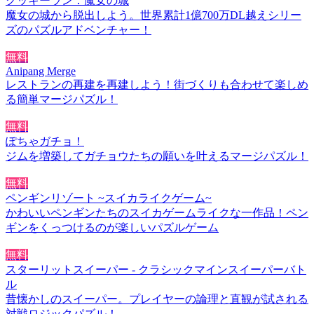
クッキーラン：魔女の城
魔女の城から脱出しよう。世界累計1億700万DL越えシリー
ズのパズルアドベンチャー！
無料
Anipang Merge
レストランの再建を再建しよう！街づくりも合わせて楽しめ
る簡単マージパズル！
無料
ぽちゃガチョ！
ジムを増築してガチョウたちの願いを叶えるマージパズル！
無料
ペンギンリゾート ~スイカライクゲーム~
かわいいペンギンたちのスイカゲームライクな一作品！ペン
ギンをくっつけるのが楽しいパズルゲーム
無料
スターリットスイーパー - クラシックマインスイーパーバト
ル
昔懐かしのスイーパー。プレイヤーの論理と直観が試される
対戦ロジックパズル！