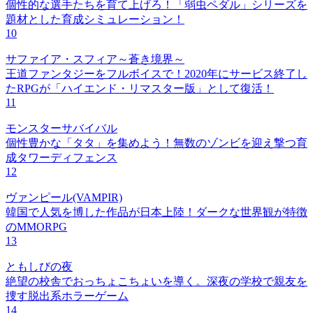
個性的な選手たちを育て上げろ！「弱虫ペダル」シリーズを
題材とした育成シミュレーション！
10
サファイア・スフィア～蒼き境界～
王道ファンタジーをフルボイスで！2020年にサービス終了し
たRPGが「ハイエンド・リマスター版」として復活！
11
モンスターサバイバル
個性豊かな「タタ」を集めよう！無数のゾンビを迎え撃つ育
成タワーディフェンス
12
ヴァンピール(VAMPIR)
韓国で人気を博した作品が日本上陸！ダークな世界観が特徴
のMMORPG
13
ともしびの夜
絶望の校舎でおっちょこちょいを導く。深夜の学校で親友を
捜す脱出系ホラーゲーム
14