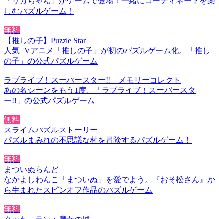
「リカちゃん」がゲームで登場！一緒にコーディネートを楽
しむパズルゲーム！
無料
【推しの子】Puzzle Star
人気TVアニメ「推しの子」が初のパズルゲーム化。「推し
の子」の公式パズルゲーム
ラブライブ！スーパースター!! メモリーコレクト
あの名シーンをもう1度。「ラブライブ！スーパースタ
ー!!」の公式パズルゲーム
無料
スライムパズルストーリー
パズルまみれの不思議な村を冒険するパズルゲーム！
無料
まついぬらんど
なかよしわんこ「まついぬ」を愛でよう。『おそ松さん』か
ら生まれたスピンオフ作品のパズルゲーム
無料