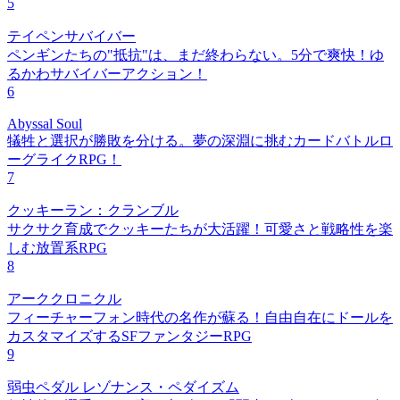
5
テイペンサバイバー
ペンギンたちの"抵抗"は、まだ終わらない。5分で爽快！ゆ
るかわサバイバーアクション！
6
Abyssal Soul
犠牲と選択が勝敗を分ける。夢の深淵に挑むカードバトルロ
ーグライクRPG！
7
クッキーラン：クランブル
サクサク育成でクッキーたちが大活躍！可愛さと戦略性を楽
しむ放置系RPG
8
アーククロニクル
フィーチャーフォン時代の名作が蘇る！自由自在にドールを
カスタマイズするSFファンタジーRPG
9
弱虫ペダル レゾナンス・ペダイズム