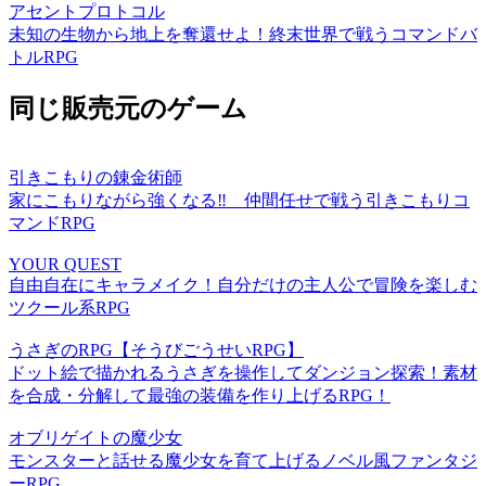
アセントプロトコル
未知の生物から地上を奪還せよ！終末世界で戦うコマンドバ
トルRPG
同じ販売元のゲーム
引きこもりの錬金術師
家にこもりながら強くなる‼ 仲間任せで戦う引きこもりコ
マンドRPG
YOUR QUEST
自由自在にキャラメイク！自分だけの主人公で冒険を楽しむ
ツクール系RPG
うさぎのRPG【そうびごうせいRPG】
ドット絵で描かれるうさぎを操作してダンジョン探索！素材
を合成・分解して最強の装備を作り上げるRPG！
オブリゲイトの魔少女
モンスターと話せる魔少女を育て上げるノベル風ファンタジ
ーRPG