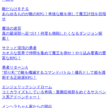
敵だらけＲＰＧ
あらゆるものが敵のRPG！奇抜な敵を倒して魔王討伐を目指
せ
魔法の迷宮
真の最深部へ近づけ！何度も挑戦したくなるダンジョン探
索！
サクッと混沌の勇者
カオスな世界で仲間を集めて魔王を倒せ！やり込み要素の豊
富なRPG！
勇者リターンA
"切り札"で敵を殲滅するコマンドバトル！傭兵として姫を護
衛する正統派RPG！
エンジェリックシンドローム
コミカライズもしている奇病・翼腕症候群をめぐるサスペン
ス系アドベンチャー！
メンヘラちゃん家からの脱出