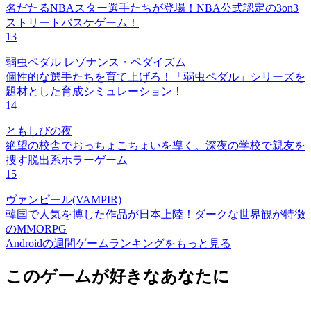
名だたるNBAスター選手たちが登場！NBA公式認定の3on3
ストリートバスケゲーム！
13
弱虫ペダル レゾナンス・ペダイズム
個性的な選手たちを育て上げろ！「弱虫ペダル」シリーズを
題材とした育成シミュレーション！
14
ともしびの夜
絶望の校舎でおっちょこちょいを導く。深夜の学校で親友を
捜す脱出系ホラーゲーム
15
ヴァンピール(VAMPIR)
韓国で人気を博した作品が日本上陸！ダークな世界観が特徴
のMMORPG
Androidの週間ゲームランキングをもっと見る
このゲームが好きなあなたに