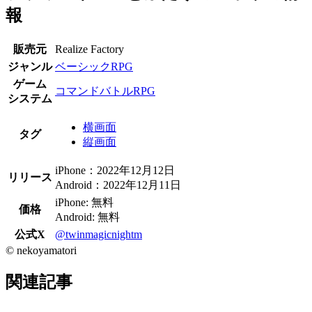
報
販売元
Realize Factory
ジャンル
ベーシックRPG
ゲーム
コマンドバトルRPG
システム
横画面
タグ
縦画面
iPhone：2022年12月12日
リリース
Android：2022年12月11日
iPhone: 無料
価格
Android: 無料
公式X
@twinmagicnightm
©︎ nekoyamatori
関連記事