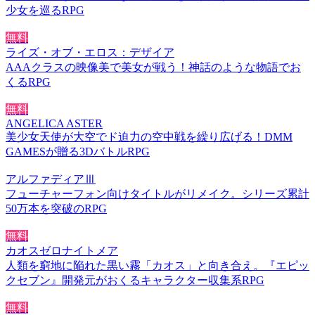
少女を巡るRPG
無料
ライズ・オブ・エロス：デザイア
AAAクラスの映像美で美女が戦う！神話のような物語でお
くるRPG
無料
ANGELICA ASTER
美少女天使が大空でド迫力の空中戦を繰り広げる！DMM
GAMESが贈る3DバトルRPG
アルファディアⅢ
フューチャーフォン向けタイトルがリメイク。シリーズ累計
50万本を突破のRPG
無料
カオスゼロナイトメア
人類を窮地に陥れた黒い霧「カオス」と向き合え。『エピッ
クセブン』開発元がおくるキャラクター収集系RPG
無料