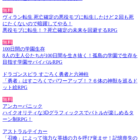
無料
ヴィラン転生 死亡確定の悪役モブに転生したけど２回も死
にたくないので暗躍してやる！
悪役モブに転生！？死亡確定の未来を回避するRPG
無料
100日間の学園生存
8人の主人公たちが100日間を生き抜く！孤島の学園で生存を
目指す学園サバイバルRPG
ドラゴンスピラ すごろく勇者と六神柱
「勇者」はすごろくでパワーアップ！？６体の神獣を巡るド
ット絵RPG
無料
アンカーパニック
ハイクオリティな3Ⅾグラフィックスでバトルが楽しめるタ
ーン制RPG！
アストラルテイカー
「召喚」によって強力な英雄の力を呼び覚ませ！記憶喪失の