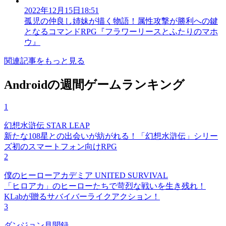
2022年12月15日18:51
孤児の仲良し姉妹が描く物語！属性攻撃が勝利への鍵
となるコマンドRPG『フラワーリースとふたりのマホ
ウ』
関連記事をもっと見る
Androidの週間ゲームランキング
1
幻想水滸伝 STAR LEAP
新たな108星との出会いが紡がれる！「幻想水滸伝」シリー
ズ初のスマートフォン向けRPG
2
僕のヒーローアカデミア UNITED SURVIVAL
「ヒロアカ」のヒーローたちで苛烈な戦いを生き残れ！
KLabが贈るサバイバーライクアクション！
3
ダンジョン見聞録