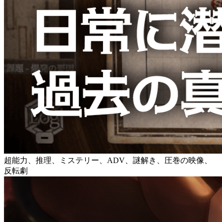
超能力、推理、ミステリー、ADV、謎解き、圧巻の映像、
反転劇