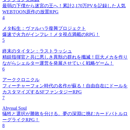
最弱の下僕から迷宮の王へ！累計2,170万PVを記録した人気
WEBTOON原作の放置RPG
4
メタ転生：ヴァルハラ復興プロジェクト
爆速で火力がインフレ！メタ視点満載のRPG！
5
終末のタイタン：ラストラッシュ
精鋭指揮官と共に悪しき異獣の群れを殲滅！巨大メカを作り
ながらシェルター運営を発展させていく戦略ゲーム！
6
アーククロニクル
フィーチャーフォン時代の名作が蘇る！自由自在にドールを
カスタマイズするSFファンタジーRPG
7
Abyssal Soul
犠牲と選択が勝敗を分ける。夢の深淵に挑むカードバトルロ
ーグライクRPG！
8