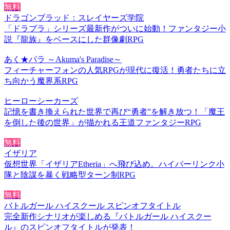
無料
ドラゴンブラッド：スレイヤーズ学院
「ドラブラ」シリーズ最新作がついに始動！ファンタジー小
説『龍族』をベースにした群像劇RPG
あく★パラ ～Akuma's Paradise～
フィーチャーフォンの人気RPGが現代に復活！勇者たちに立
ち向かう魔界系RPG
ヒーローシーカーズ
記憶を書き換えられた世界で再び“勇者”を解き放つ！「魔王
を倒した後の世界」が描かれる王道ファンタジーRPG
無料
イザリア
仮想世界「イザリアEtheria」へ飛び込め。ハイパーリンク小
隊と陰謀を暴く戦略型ターン制RPG
無料
バトルガール ハイスクール スピンオフタイトル
完全新作シナリオが楽しめる『バトルガール ハイスクー
ル』のスピンオフタイトルが発表！