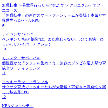
無職転生 〜異世界行ったら本気だす〜 クロニクル・オブ・
エコーズ
「無職転生」の新作スマートフォンゲームが登場！本気だす
異世界×3DバトルRPG
9
テイペンサバイバー
ペンギンたちの"抵抗"は、まだ終わらない。5分で爽快！ゆ
るかわサバイバーアクション！
10
モンスターサバイバル
個性豊かな「タタ」を集めよう！無数のゾンビを迎え撃つ育
成タワーディフェンス
11
クッキーラン：クランブル
サクサク育成でクッキーたちが大活躍！可愛さと戦略性を楽
しむ放置系RPG
12
NBAダンクシティ