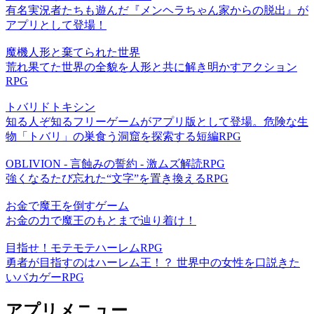
有名実況者たちも遊んだ『メンヘラちゃん家からの脱出』が
アプリとして登場！
魔機人形と棄てられた世界
荒れ果てた世界の全貌を人形と共に解き明かすアクション
RPG
トバリドトキシン
知る人ぞ知るフリーゲームがアプリ版として登場。危険な生
物「トバリ」の巣食う洞窟を探索する短編RPG
OBLIVION - 言蝕みの誓約 - 激ムズ解読RPG
強くなるたび忘れた“文字”を置き換えるRPG
お金で魔王を倒すゲーム
お金の力で魔王のもとまで辿り着け！
目指せ！モテモテハーレムRPG
勇者が目指すのはハーレム王！？ 世界中の女性を口説きた
いバカゲーRPG
アプリメニュー