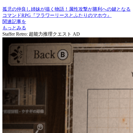
孤児の仲良し姉妹が描く物語！属性攻撃が勝利への鍵となる
コマンドRPG『フラワーリースとふたりのマホウ』
関連記事を
もっとみる
Staffer Retro: 超能力推理クエスト
AD