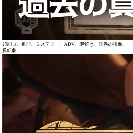
超能力、推理、ミステリー、ADV、謎解き、圧巻の映像、
反転劇