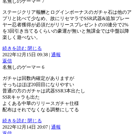
名無しのゲーマー
7
ステージクリア報酬とログインボーナスのガチャ石は他のア
プリと比べて少なめ、故にリセマラでSSR武器&追加プレー
ヤー忍者獲得が必須だがリリースプレゼントの10連分で2%
を3回引き当てるくらいの豪運が無いと無課金では中盤以降
楽しく遊べない。
続きを読む
閉じる
2022年12月15日 09:38
|
通報
返信
名無しのゲーマー
6
ガチャは回数内確定がありますが
そっちはほぼ20回目になりやすい
普通の方のガチャは武器SSR3本出たし
SSRキャラも出た
よくある中華のリリースガチャ仕様
配布はそれでなくなる調整にしてる
続きを読む
閉じる
2022年12月14日 20:07
|
通報
返信