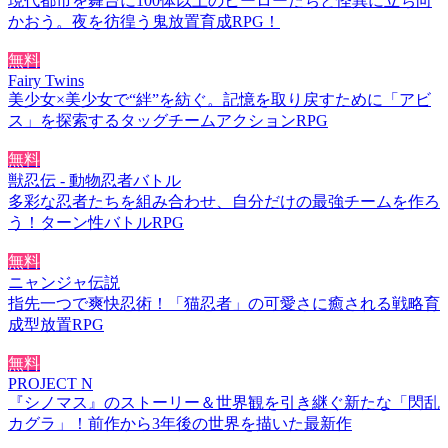
現代都市を舞台に100体以上のヒーローたちと怪異に立ち向
かおう。夜を彷徨う鬼放置育成RPG！
無料
Fairy Twins
美少女×美少女で“絆”を紡ぐ。記憶を取り戻すために「アビ
ス」を探索するタッグチームアクションRPG
無料
獣忍伝 - 動物忍者バトル
多彩な忍者たちを組み合わせ、自分だけの最強チームを作ろ
う！ターン性バトルRPG
無料
ニャンジャ伝説
指先一つで爽快忍術！「猫忍者」の可愛さに癒される戦略育
成型放置RPG
無料
PROJECT N
『シノマス』のストーリー＆世界観を引き継ぐ新たな「閃乱
カグラ」！前作から3年後の世界を描いた最新作