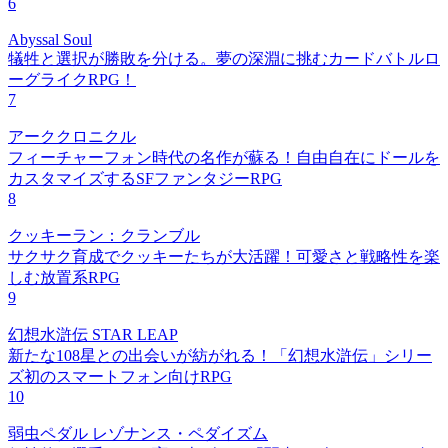
6
Abyssal Soul
犠牲と選択が勝敗を分ける。夢の深淵に挑むカードバトルロ
ーグライクRPG！
7
アーククロニクル
フィーチャーフォン時代の名作が蘇る！自由自在にドールを
カスタマイズするSFファンタジーRPG
8
クッキーラン：クランブル
サクサク育成でクッキーたちが大活躍！可愛さと戦略性を楽
しむ放置系RPG
9
幻想水滸伝 STAR LEAP
新たな108星との出会いが紡がれる！「幻想水滸伝」シリー
ズ初のスマートフォン向けRPG
10
弱虫ペダル レゾナンス・ペダイズム