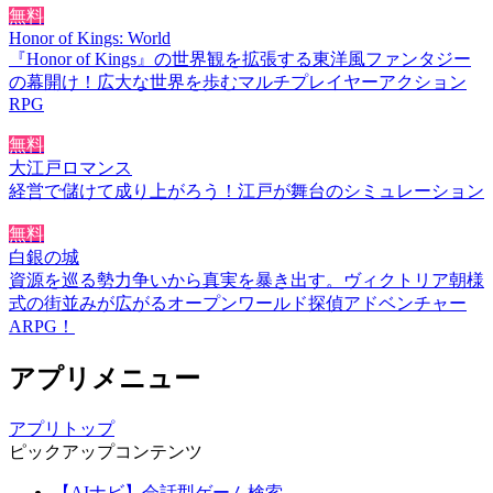
無料
Honor of Kings: World
『Honor of Kings』の世界観を拡張する東洋風ファンタジー
の幕開け！広大な世界を歩むマルチプレイヤーアクション
RPG
無料
大江戸ロマンス
経営で儲けて成り上がろう！江戸が舞台のシミュレーション
無料
白銀の城
資源を巡る勢力争いから真実を暴き出す。ヴィクトリア朝様
式の街並みが広がるオープンワールド探偵アドベンチャー
ARPG！
アプリメニュー
アプリトップ
ピックアップコンテンツ
【AIナビ】会話型ゲーム検索