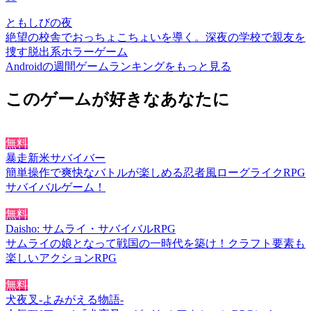
ともしびの夜
絶望の校舎でおっちょこちょいを導く。深夜の学校で親友を
捜す脱出系ホラーゲーム
Androidの週間ゲームランキングをもっと見る
このゲームが好きなあなたに
無料
暴走新米サバイバー
簡単操作で爽快なバトルが楽しめる忍者風ローグライクRPG
サバイバルゲーム！
無料
Daisho: サムライ・サバイバルRPG
サムライの娘となって戦国の一時代を築け！クラフト要素も
楽しいアクションRPG
無料
犬夜叉-よみがえる物語-