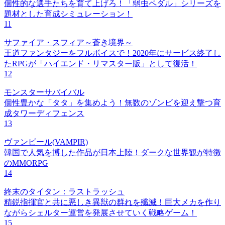
個性的な選手たちを育て上げろ！「弱虫ペダル」シリーズを
題材とした育成シミュレーション！
11
サファイア・スフィア～蒼き境界～
王道ファンタジーをフルボイスで！2020年にサービス終了し
たRPGが「ハイエンド・リマスター版」として復活！
12
モンスターサバイバル
個性豊かな「タタ」を集めよう！無数のゾンビを迎え撃つ育
成タワーディフェンス
13
ヴァンピール(VAMPIR)
韓国で人気を博した作品が日本上陸！ダークな世界観が特徴
のMMORPG
14
終末のタイタン：ラストラッシュ
精鋭指揮官と共に悪しき異獣の群れを殲滅！巨大メカを作り
ながらシェルター運営を発展させていく戦略ゲーム！
15