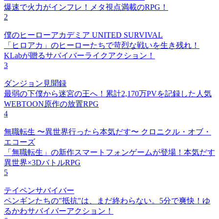
爆速で火力がインフレ！メタ視点満載のRPG！
2
僕のヒーローアカデミア UNITED SURVIVAL
「ヒロアカ」のヒーローたちで苛烈な戦いを生き残れ！
KLabが贈るサバイバーライクアクション！
3
ダンジョン見聞録
最弱の下僕から迷宮の王へ！累計2,170万PVを記録した人気
WEBTOON原作の放置RPG
4
無職転生 〜異世界行ったら本気だす〜 クロニクル・オブ・
エコーズ
「無職転生」の新作スマートフォンゲームが登場！本気だす
異世界×3DバトルRPG
5
テイペンサバイバー
ペンギンたちの"抵抗"は、まだ終わらない。5分で爽快！ゆ
るかわサバイバーアクション！