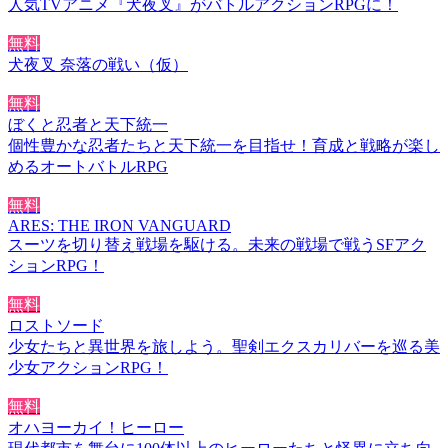
人気TVアニメ『犬夜叉』がバトルアクションRPGに！
無料
犬夜叉 奈落の戦い（仮）
無料
ぼくと忍者と天下統一
個性豊かな忍者たちと天下統一を目指せ！育成と戦略が楽し
めるオートバトルRPG
無料
ARES: THE IRON VANGUARD
スーツを切り替え戦場を駆ける。未来の戦場で戦うSFアク
ションRPG！
無料
ロストソード
少女たちと異世界を旅しよう。聖剣エクスカリバーを巡る美
少女アクションRPG！
無料
オハヨーカイ！ヒーロー