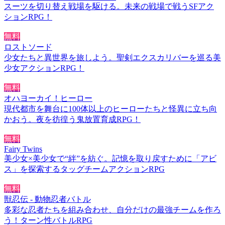
スーツを切り替え戦場を駆ける。未来の戦場で戦うSFアク
ションRPG！
無料
ロストソード
少女たちと異世界を旅しよう。聖剣エクスカリバーを巡る美
少女アクションRPG！
無料
オハヨーカイ！ヒーロー
現代都市を舞台に100体以上のヒーローたちと怪異に立ち向
かおう。夜を彷徨う鬼放置育成RPG！
無料
Fairy Twins
美少女×美少女で“絆”を紡ぐ。記憶を取り戻すために「アビ
ス」を探索するタッグチームアクションRPG
無料
獣忍伝 - 動物忍者バトル
多彩な忍者たちを組み合わせ、自分だけの最強チームを作ろ
う！ターン性バトルRPG