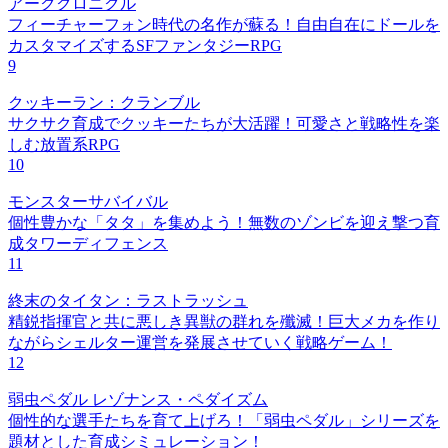
アーククロニクル
フィーチャーフォン時代の名作が蘇る！自由自在にドールを
カスタマイズするSFファンタジーRPG
9
クッキーラン：クランブル
サクサク育成でクッキーたちが大活躍！可愛さと戦略性を楽
しむ放置系RPG
10
モンスターサバイバル
個性豊かな「タタ」を集めよう！無数のゾンビを迎え撃つ育
成タワーディフェンス
11
終末のタイタン：ラストラッシュ
精鋭指揮官と共に悪しき異獣の群れを殲滅！巨大メカを作り
ながらシェルター運営を発展させていく戦略ゲーム！
12
弱虫ペダル レゾナンス・ペダイズム
個性的な選手たちを育て上げろ！「弱虫ペダル」シリーズを
題材とした育成シミュレーション！