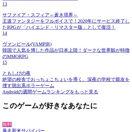
13
サファイア・スフィア～蒼き境界～
王道ファンタジーをフルボイスで！2020年にサービス終了し
たRPGが「ハイエンド・リマスター版」として復活！
14
ヴァンピール(VAMPIR)
韓国で人気を博した作品が日本上陸！ダークな世界観が特徴
のMMORPG
15
ともしびの夜
絶望の校舎でおっちょこちょいを導く。深夜の学校で親友を
捜す脱出系ホラーゲーム
Androidの週間ゲームランキングをもっと見る
このゲームが好きなあなたに
無料
暴走新米サバイバー