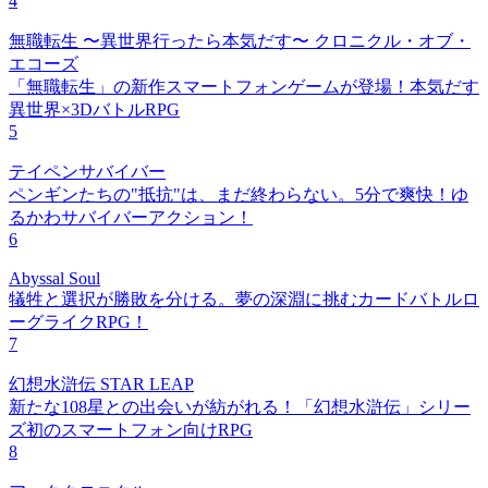
4
無職転生 〜異世界行ったら本気だす〜 クロニクル・オブ・
エコーズ
「無職転生」の新作スマートフォンゲームが登場！本気だす
異世界×3DバトルRPG
5
テイペンサバイバー
ペンギンたちの"抵抗"は、まだ終わらない。5分で爽快！ゆ
るかわサバイバーアクション！
6
Abyssal Soul
犠牲と選択が勝敗を分ける。夢の深淵に挑むカードバトルロ
ーグライクRPG！
7
幻想水滸伝 STAR LEAP
新たな108星との出会いが紡がれる！「幻想水滸伝」シリー
ズ初のスマートフォン向けRPG
8