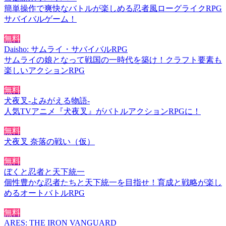
簡単操作で爽快なバトルが楽しめる忍者風ローグライクRPG
サバイバルゲーム！
無料
Daisho: サムライ・サバイバルRPG
サムライの娘となって戦国の一時代を築け！クラフト要素も
楽しいアクションRPG
無料
犬夜叉-よみがえる物語-
人気TVアニメ『犬夜叉』がバトルアクションRPGに！
無料
犬夜叉 奈落の戦い（仮）
無料
ぼくと忍者と天下統一
個性豊かな忍者たちと天下統一を目指せ！育成と戦略が楽し
めるオートバトルRPG
無料
ARES: THE IRON VANGUARD