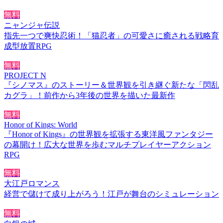
無料
ニャンジャ伝説
指先一つで爽快忍術！「猫忍者」の可愛さに癒される戦略育
成型放置RPG
無料
PROJECT N
『シノマス』のストーリー＆世界観を引き継ぐ新たな「閃乱
カグラ」！前作から3年後の世界を描いた最新作
無料
Honor of Kings: World
『Honor of Kings』の世界観を拡張する東洋風ファンタジー
の幕開け！広大な世界を歩むマルチプレイヤーアクション
RPG
無料
大江戸ロマンス
経営で儲けて成り上がろう！江戸が舞台のシミュレーション
無料