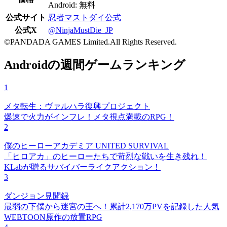
Android: 無料
公式サイト
忍者マストダイ公式
公式X
@NinjaMustDie_JP
©PANDADA GAMES Limited.All Rights Reserved.
Androidの週間ゲームランキング
1
メタ転生：ヴァルハラ復興プロジェクト
爆速で火力がインフレ！メタ視点満載のRPG！
2
僕のヒーローアカデミア UNITED SURVIVAL
「ヒロアカ」のヒーローたちで苛烈な戦いを生き残れ！
KLabが贈るサバイバーライクアクション！
3
ダンジョン見聞録
最弱の下僕から迷宮の王へ！累計2,170万PVを記録した人気
WEBTOON原作の放置RPG