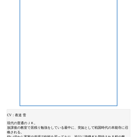
CV：夜道 雪
現代の普通のＪＫ。
放課後の教室で居残り勉強をしている最中に、突如として戦国時代の本能寺に召
喚される。
幼い頃から実家の道場で剣術を習っており、祖父に跡継ぎを期待される程の腕