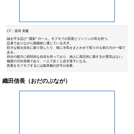
CV：富田 美憂
紬を守る忍び “護影” の一人。モフモフの尻尾とツンツンの耳を持つ。
忍者でありながら陰陽術に通じている天才。
巨大な槌を自在に振り回したり、槌に冷気をまとわせて戦うのも術の力の一端で
ある。
自分の能力に絶対的な自信を持っており、他人に高圧的に接するが悪気はない。
極度の方向音痴であり、一人で歩くと必ず迷子になる。
尻尾をモフモフするには狐美魅の許可が必要。
織田信長（おだのぶなが）