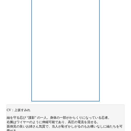
CV：上坂すみれ
紬を守る忍び “護影” の一人。身体の一部がからくりになっている忍者。
右腕はワイヤーのように伸縮可能であり、高圧の電流を流せる。
面倒見の良いお姉さん気質で、当人が恥ずかしがるのもお構いなしに紬たちを可
愛がる。