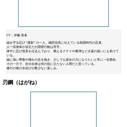
CV：伊藤 美来
紬を守る忍び “護影” の一人。織田信長に仕えている戦国時代の忍者。
人一倍身体が頑丈だが隠密行動は苦手。
体中に忍び道具を仕込んでおり、燃えるクナイや爆弾など火薬の扱いにも長けて
いる。
紬に強い尊敬や憧れの念を抱き、少しでも彼女の力になりたいと常に一生懸命。
その一方で、自分自身は何の役に立たない人間だと思っている。
修行の後の水浴びが数少ない楽しみ。
刃鋼（はがね）