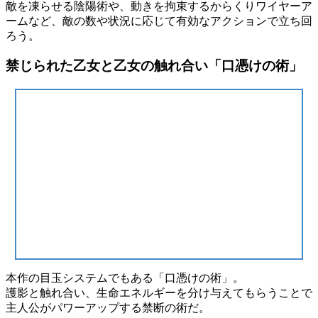
敵を凍らせる
陰陽術
や、動きを拘束する
からくりワイヤーア
ーム
など、敵の数や状況に応じて有効なアクションで立ち回
ろう。
禁じられた乙女と乙女の触れ合い「口憑けの術」
本作の目玉システムでもある「
口憑けの術
」。
護影と触れ合い、生命エネルギーを分け与えてもらうことで
主人公がパワーアップ
する禁断の術だ。