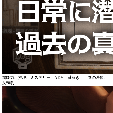
超能力、推理、ミステリー、ADV、謎解き、圧巻の映像、
反転劇