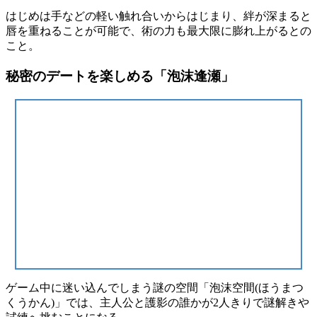
はじめは手などの軽い触れ合いからはじまり、
絆が深まると
唇を重ねることが可能
で、
術の力も最大限に膨れ上がる
との
こと。
秘密のデートを楽しめる「泡沫逢瀬」
ゲーム中に迷い込んでしまう謎の空間「
泡沫空間(ほうまつ
くうかん)
」では、主人公と護影の誰かが
2人きり
で
謎解きや