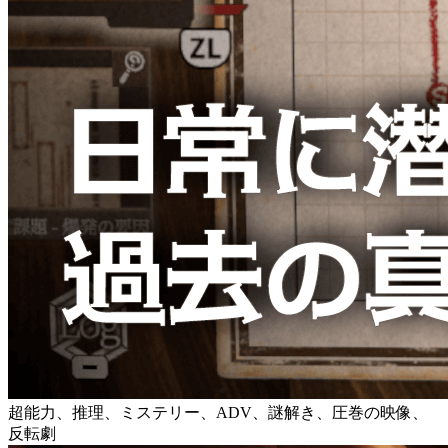
超能力、推理、ミステリー、ADV、謎解き、圧巻の映像、
反転劇