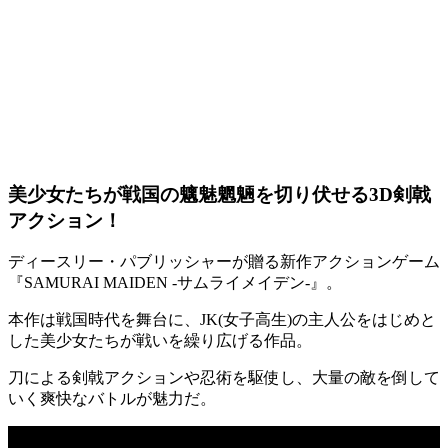
美少女たちが戦国の魑魅魍魎を切り伏せる3D剣戟
アクション！
ディースリー・パブリッシャーが贈る新作
アクション
ゲーム
『
SAMURAI MAIDEN -サムライメイデン-
』。
本作は戦国時代を舞台に、
JK(女子高生)
の主人公をはじめと
した
美少女たち
が戦いを繰り広げる作品。
刀による
剣戟アクション
や
忍術
を駆使し、大量の敵を倒して
いく爽快なバトルが魅力だ。