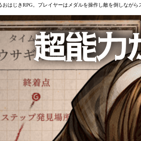
る
おはじきRPG
。プレイヤーは
メダル
を操作し
敵を倒しながら