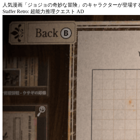
人気漫画
「ジョジョの奇妙な冒険」
のキャラクターが登場す
Staffer Retro: 超能力推理クエスト
AD