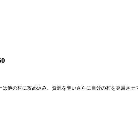
50
ー
は他の村に攻め込み、資源を奪いさらに
自分の村を発展
させ