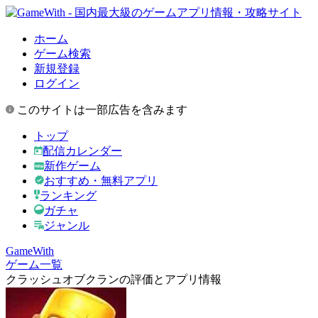
ホーム
ゲーム検索
新規登録
ログイン
このサイトは一部広告を含みます
トップ
配信カレンダー
新作ゲーム
おすすめ・無料アプリ
ランキング
ガチャ
ジャンル
GameWith
ゲーム一覧
クラッシュオブクランの評価とアプリ情報