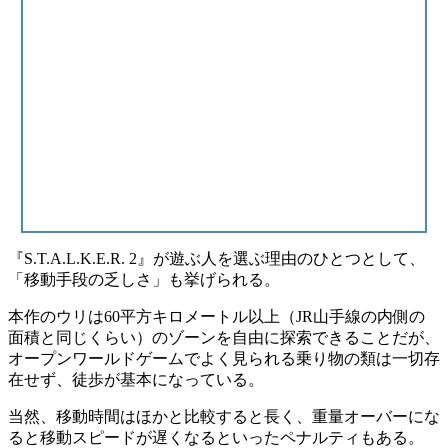
『S.T.A.L.K.E.R. 2』が遊ぶ人を選ぶ理由のひとつとして、
「移動手段の乏しさ」
も挙げられる。
本作のウリは
60平方キロメートル以上（JR山手線の内側の
面積と同じくらい）
のゾーンを自由に探索できることだが、
オープンワールドゲームでよく見られる乗り物の類は一切存
在せず、
徒歩が基本
になっている。
当然、移動時間はほかと比較すると長く、重量オーバーにな
ると移動スピードが遅くなるといったペナルティもある。