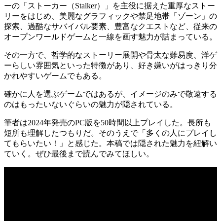
ーの「ストーカー（Stalker）」を主役に据えた重厚なストー
リーをはじめ、美麗なグラフィックや禁足地帯「ゾーン」の
探索、過酷なサバイバル要素、豊富なクエストなど、従来の
オープンワールドゲームと
一線を画す魅力
が詰まっている。
その一方で、哲学的なストーリー展開や骨太な難易度、洋ゲ
ーらしい雰囲気といった特徴があり、
好き嫌いがはっきり分
かれやすい
ゲームでもある。
確かに人を選ぶゲームではあるが、イメージのみで敬遠する
のはもったいないぐらいの魅力が隠されている。
筆者は2024年発売のPC版を50時間以上プレイした。長所も
短所も理解したつもりだ。そのうえで
「多くの人にプレイし
てもらいたい！」
と感じた。本稿では隠された魅力を紐解い
ていく。ぜひ最後まで読んでみてほしい。