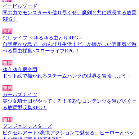
イービルソード
闇の力でモンスターを借り尽くせ。魔剣と共に成長する放置
RPG！
無料
むしライフ ～ゆるゆる虫とりRPG～
自然豊かな島で、のんびり生活！どこか懐かしい雰囲気で遊
べる昆虫採集×スローライフRPG！
無料
ゆうゆう機空団
ドット絵で描かれるスチームパンクの世界を冒険しよう！
無料
ガールズナイツ
美少女騎士団がやってくる！多彩なコンテンツを遊び尽くせ
る放置型収集RPG！
無料
ダンジョンシスターズ
ピクセルアート×爽快アクションで魅せる。ヒーローとペッ