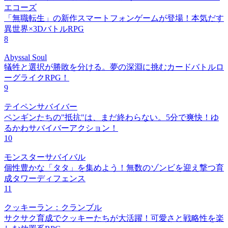
エコーズ
「無職転生」の新作スマートフォンゲームが登場！本気だす
異世界×3DバトルRPG
8
Abyssal Soul
犠牲と選択が勝敗を分ける。夢の深淵に挑むカードバトルロ
ーグライクRPG！
9
テイペンサバイバー
ペンギンたちの"抵抗"は、まだ終わらない。5分で爽快！ゆ
るかわサバイバーアクション！
10
モンスターサバイバル
個性豊かな「タタ」を集めよう！無数のゾンビを迎え撃つ育
成タワーディフェンス
11
クッキーラン：クランブル
サクサク育成でクッキーたちが大活躍！可愛さと戦略性を楽