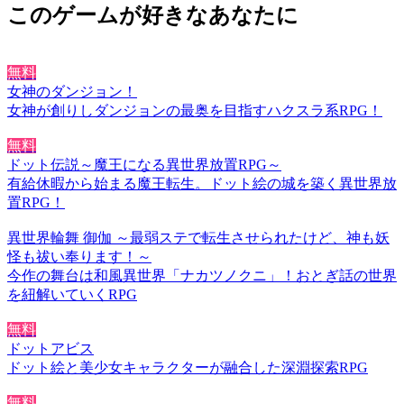
このゲームが好きなあなたに
無料
女神のダンジョン！
女神が創りしダンジョンの最奥を目指すハクスラ系RPG！
無料
ドット伝説～魔王になる異世界放置RPG～
有給休暇から始まる魔王転生。ドット絵の城を築く異世界放
置RPG！
異世界輪舞 御伽 ～最弱ステで転生させられたけど、神も妖
怪も祓い奉ります！～
今作の舞台は和風異世界「ナカツノクニ」！おとぎ話の世界
を紐解いていくRPG
無料
ドットアビス
ドット絵と美少女キャラクターが融合した深淵探索RPG
無料