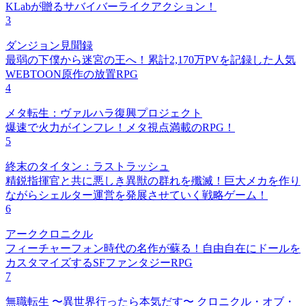
KLabが贈るサバイバーライクアクション！
3
ダンジョン見聞録
最弱の下僕から迷宮の王へ！累計2,170万PVを記録した人気
WEBTOON原作の放置RPG
4
メタ転生：ヴァルハラ復興プロジェクト
爆速で火力がインフレ！メタ視点満載のRPG！
5
終末のタイタン：ラストラッシュ
精鋭指揮官と共に悪しき異獣の群れを殲滅！巨大メカを作り
ながらシェルター運営を発展させていく戦略ゲーム！
6
アーククロニクル
フィーチャーフォン時代の名作が蘇る！自由自在にドールを
カスタマイズするSFファンタジーRPG
7
無職転生 〜異世界行ったら本気だす〜 クロニクル・オブ・