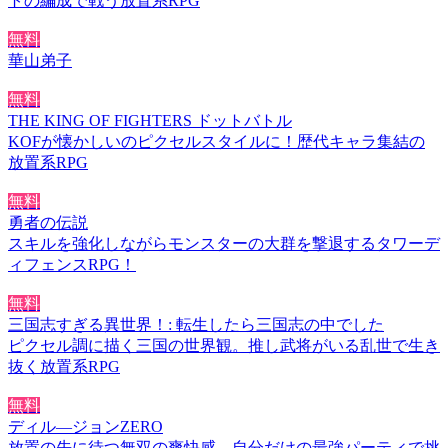
トの編成で戦う放置系RPG
無料
華山弟子
無料
THE KING OF FIGHTERS ドットバトル
KOFが懐かしいのピクセルスタイルに！歴代キャラ集結の
放置系RPG
無料
勇者の伝説
スキルを強化しながらモンスターの大群を撃退するタワーデ
ィフェンスRPG！
無料
三国志すぎる異世界！: 転生したら三国志の中でした
ピクセル調に描く三国の世界観。推し武将がいる乱世で生き
抜く放置系RPG
無料
ディル―ジョンZERO
放置の先に待つ無双の爽快感。自分だけの最強パーティで挑