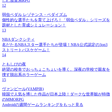
しむ放置系RPG
12
弱虫ペダル レゾナンス・ペダイズム
個性的な選手たちを育て上げろ！「弱虫ペダル」シリーズを
題材とした育成シミュレーション！
13
NBAダンクシティ
名だたるNBAスター選手たちが登場！NBA公式認定の3on3
ストリートバスケゲーム！
14
ともしびの夜
絶望の校舎でおっちょこちょいを導く。深夜の学校で親友を
捜す脱出系ホラーゲーム
15
ヴァンピール(VAMPIR)
韓国で人気を博した作品が日本上陸！ダークな世界観が特徴
のMMORPG
Androidの週間ゲームランキングをもっと見る