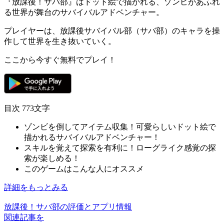
『放課後！サバ部』は
ドット絵
で描かれる、ゾンビがあふれ
る世界が舞台の
サバイバルアドベンチャー
。
プレイヤーは、
放課後サバイバル部
（サバ部）のキャラを操
作して
世界を生き抜いていく
。
ここから今すぐ無料でプレイ！
目次
773文字
ゾンビを倒してアイテム収集！可愛らしいドット絵で
描かれるサバイバルアドベンチャー！
スキルを覚えて探索を有利に！ローグライク感覚の探
索が楽しめる！
このゲームはこんな人にオススメ
詳細をもっとみる
放課後！サバ部の評価とアプリ情報
関連記事を