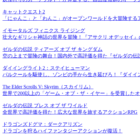
キャットクエスト2
「にゃんこ」と「わんこ」がオープンワールドを大冒険するア
イモータルズ フィニクス ライジング
壮大なギリシャ神話の世界を冒険！『アサクリ オデッセイ』
ゼルダの伝説 ティアーズ オブ ザ キングダム
空の上まで冒険の舞台！国内外で高評価を得た『ゼルダの伝説 
ダイイングライト2：ステイヒューマン
パルクールを駆使し、ゾンビの手から生き延びろ！『ダイイ
The Elder Scrolls V: Skyrim（スカイリム）
世界で200以上の「ゲーム・オブ・ザ・イヤー」を受賞したオ
ゼルダの伝説 ブレス オブ ザ ワイルド
全世界で高評価を得た！広大な世界を旅するアクションRPG
ドラゴンズドグマ：ダークアリズン
ドラゴンを狩るハイファンタジーアクションが復活！