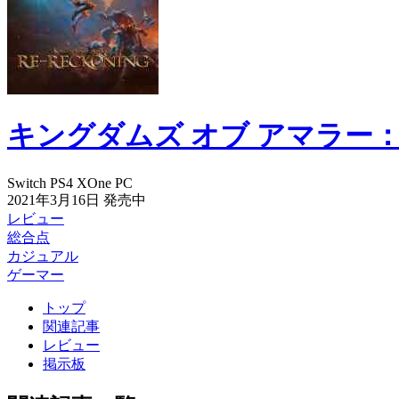
キングダムズ オブ アマラー
Switch
PS4
XOne
PC
2021年3月16日
発売中
レビュー
総合点
カジュアル
ゲーマー
トップ
関連記事
レビュー
掲示板