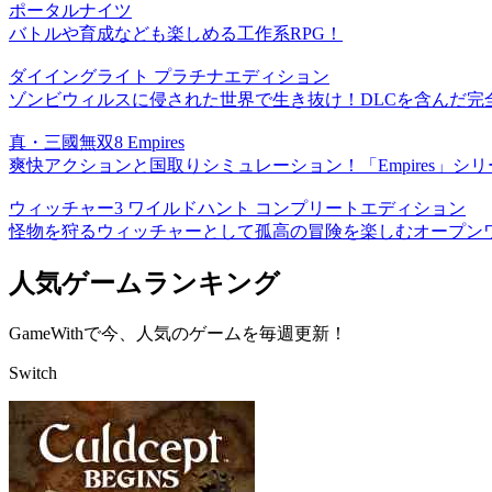
ポータルナイツ
バトルや育成なども楽しめる工作系RPG！
ダイイングライト プラチナエディション
ゾンビウィルスに侵された世界で生き抜け！DLCを含んだ完全
真・三國無双8 Empires
爽快アクションと国取りシミュレーション！「Empires」シ
ウィッチャー3 ワイルドハント コンプリートエディション
怪物を狩るウィッチャーとして孤高の冒険を楽しむオープンワ
人気ゲームランキング
GameWithで今、人気のゲームを毎週更新！
Switch