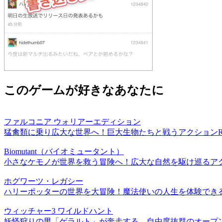
このゲームが好きなあなたに
ファルコニア ウォリアーエディション
猛禽類に乗り広大な世界へ！巨大生物たちと戦うアクションR
Biomutant（バイオミュータント）
小さなケモノが世界を救う冒険へ！広大な自然を駆け巡るアク
ホグワーツ・レガシー
ハリーポッターの世界を大冒険！魔法使いの人生を体験できる
ウィッチャー3 ワイルドハント
妖怪狩りの男「ゲラルト」が奔走する、自由度抜群のオープン