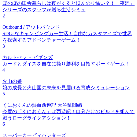
ほのぼの田舎暮らしは夜がくるとほんのり怖い？！「夜廻」
シリーズのスタッフが贈る生活シミュ
2
Outbound / アウトバウンド
SDGsなキャンピングカー生活！自由なカスタマイズで世界
を探索するアドベンチャーゲーム！
3
カルドセプト ビギンズ
カードとダイスを自在に操り勝利を目指すボードゲーム！
4
火山の娘
娘の成長と火山国の未来を見届ける育成シミュレーション
5
くにおくんの熱血西遊記 天竺乱闘編
今度の「くにおくん」は西遊記！自分だけのビルドを組んで
戦うローグライクアクション！
6
スーパーカービィハンターズ