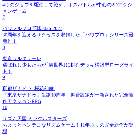
4つのジョブを駆使して戦え、ボスバトルが中心の2Dアクシ
ョンゲーム
7
パワフルプロ野球2026-2027
30周年を迎えるサクセスを収録した「パワプロ」シリーズ最
新作！
8
東京ワルキューレ
選ばれし少女たちが｢裏世界｣に挑むデッキ構築型ローグライ
ト！
9
亰都ザナドゥ -桜花幻舞-
『東亰ザナドゥ』生誕10周年！舞台設定が一新された完全新
作アクションRPG
10
リズム天国 ミラクルスターズ
ちょっとヘンテコなリズムゲーム！11年ぶりの完全新作が登
場