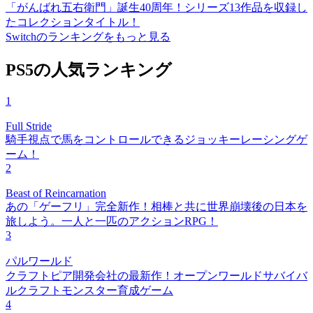
「がんばれ五右衛門」誕生40周年！シリーズ13作品を収録し
たコレクションタイトル！
Switchのランキングをもっと見る
PS5の人気ランキング
1
Full Stride
騎手視点で馬をコントロールできるジョッキーレーシングゲ
ーム！
2
Beast of Reincarnation
あの「ゲーフリ」完全新作！相棒と共に世界崩壊後の日本を
旅しよう。一人と一匹のアクションRPG！
3
パルワールド
クラフトピア開発会社の最新作！オープンワールドサバイバ
ルクラフトモンスター育成ゲーム
4