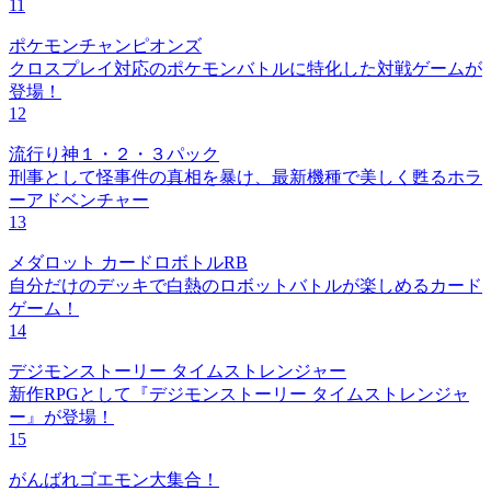
11
ポケモンチャンピオンズ
クロスプレイ対応のポケモンバトルに特化した対戦ゲームが
登場！
12
流行り神１・２・３パック
刑事として怪事件の真相を暴け、最新機種で美しく甦るホラ
ーアドベンチャー
13
メダロット カードロボトルRB
自分だけのデッキで白熱のロボットバトルが楽しめるカード
ゲーム！
14
デジモンストーリー タイムストレンジャー
新作RPGとして『デジモンストーリー タイムストレンジャ
ー』が登場！
15
がんばれゴエモン大集合！