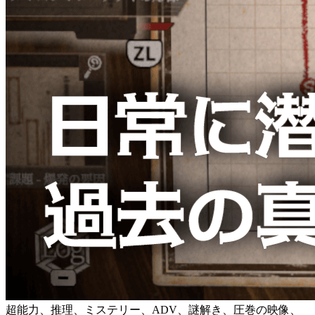
超能力、推理、ミステリー、ADV、謎解き、圧巻の映像、