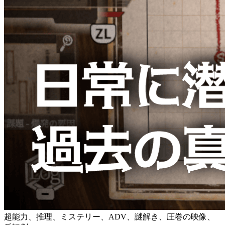
超能力、推理、ミステリー、ADV、謎解き、圧巻の映像、