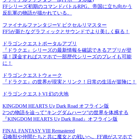
FFシリーズ初期のコマンドバトルRPG。帝国に立ち向かう
反乱軍の物語が描かれている。
ファイナルファンタジーV ピクセルリマスター
FF5が新たなグラフィックとサウンドでより美しく蘇る！
ドラゴンクエストポータルアプリ
『ドラクエ』シリーズの最新情報を確認できるアプリが登
場！課金すればスマホで一部歴代シリーズのプレイも可能
に！
ドラゴンクエストウォーク
『ドラクエ』の世界が現実とリンク！日常の生活が冒険に！
ドラゴンクエストVI 幻の大地
KINGDOM HEARTS Uχ Dark Road オフライン版
2つの物語を辿って”キングダムハーツ”の世界を体感する
『KINGDOM HEARTS Uχ Dark Road』オフライン版
FINAL FANTASY VIII Remastered
召喚獣や仲間たちと共に魔女との戦いへ。FFⅧがスマホで