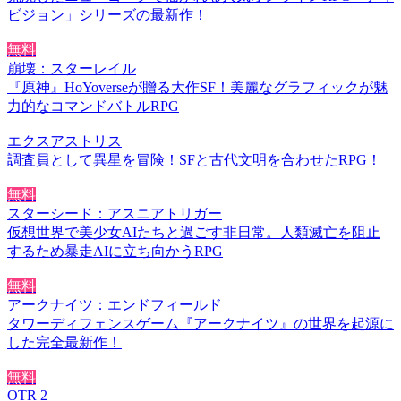
ビジョン」シリーズの最新作！
無料
崩壊：スターレイル
『原神』HoYoverseが贈る大作SF！美麗なグラフィックが魅
力的なコマンドバトルRPG
エクスアストリス
調査員として異星を冒険！SFと古代文明を合わせたRPG！
無料
スターシード：アスニアトリガー
仮想世界で美少女AIたちと過ごす非日常。人類滅亡を阻止
するため暴走AIに立ち向かうRPG
無料
アークナイツ：エンドフィールド
タワーディフェンスゲーム『アークナイツ』の世界を起源に
した完全最新作！
無料
OTR 2