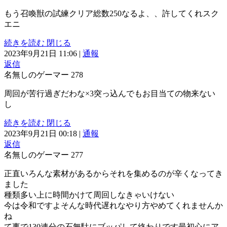
もう召喚獣の試練クリア総数250なるよ、、許してくれスク
エニ
続きを読む
閉じる
2023年9月21日 11:06
|
通報
返信
名無しのゲーマー
278
周回が苦行過ぎだわな×3突っ込んでもお目当ての物来ない
し
続きを読む
閉じる
2023年9月21日 00:18
|
通報
返信
名無しのゲーマー
277
正直いろんな素材があるからそれを集めるのが辛くなってき
ました
種類多い上に時間かけて周回しなきゃいけない
今は令和ですよそんな時代遅れなやり方やめてくれませんか
ね
て事で130連分の石無駄にブッパして終わりです最初心にア