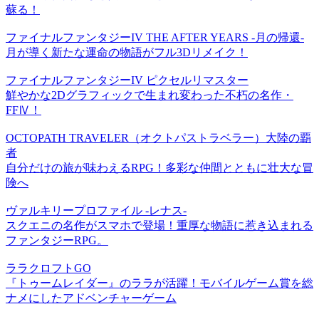
蘇る！
ファイナルファンタジーIV THE AFTER YEARS -月の帰還-
月が導く新たな運命の物語がフル3Dリメイク！
ファイナルファンタジーIV ピクセルリマスター
鮮やかな2Dグラフィックで生まれ変わった不朽の名作・
FFⅣ！
OCTOPATH TRAVELER（オクトパストラベラー）大陸の覇
者
自分だけの旅が味わえるRPG！多彩な仲間とともに壮大な冒
険へ
ヴァルキリープロファイル -レナス-
スクエニの名作がスマホで登場！重厚な物語に惹き込まれる
ファンタジーRPG。
ララクロフトGO
『トゥームレイダー』のララが活躍！モバイルゲーム賞を総
ナメにしたアドベンチャーゲーム