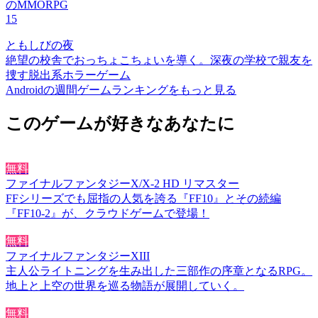
のMMORPG
15
ともしびの夜
絶望の校舎でおっちょこちょいを導く。深夜の学校で親友を
捜す脱出系ホラーゲーム
Androidの週間ゲームランキングをもっと見る
このゲームが好きなあなたに
無料
ファイナルファンタジーX/X-2 HD リマスター
FFシリーズでも屈指の人気を誇る『FF10』とその続編
『FF10-2』が、クラウドゲームで登場！
無料
ファイナルファンタジーXIII
主人公ライトニングを生み出した三部作の序章となるRPG。
地上と上空の世界を巡る物語が展開していく。
無料