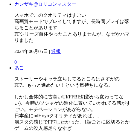
カンザキ@ロリコンマスター
スマホでこのクオリティはすごい
高画質モードでプレイしてますが、長時間プレイは落
ちることがあります
FFシリーズ自体やったことありませんが、なぜかハマ
りました
2024年06月05日 |
通報
0
あこ
ストーリーやキャラ立ちしてるところはさすがの
FF7。もっと進めたい！という気持ちになる。
しかし全体的に古臭いUI(FFBE幻影から変わってな
い)、今時のソシャゲの進化に置いていかれてる感がす
ごい。モチベーションがあがらない。
日本産にmiHoyoクオリティがあれば、、
崩スタの感じでFF7したかった。1話ごとに区切るとか
ゲームの没入感足りなすぎ