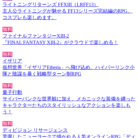
ライトニングリターンズ FFXIII（LRFF13）
主人公ライトニングが魅せる FF13シリーズ完結編のRPG。
コスプレも楽しめます。
無料
ファイナルファンタジーXIII-2
『FINAL FANTASY XIII-2』がクラウドで楽しめる！
無料
イザリア
仮想世界「イザリアEtheria」へ飛び込め。ハイパーリンク小
隊と陰謀を暴く戦略型ターン制RPG
無料
量子行動
サイバーパンクな世界観に加え、メカニックな装備を纏った
キャラクターたちのスタイリッシュなアクションを楽しも
う！
無料
ディビジョン リサージェンス
荒廃したニューヨークで描かれる人気オンラインRPG「ディ