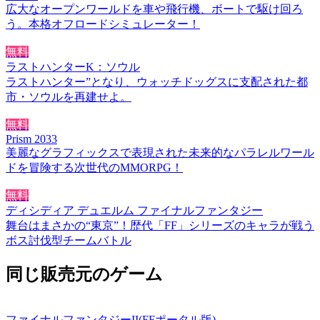
広大なオープンワールドを車や飛行機、ボートで駆け回ろ
う。本格オフロードシミュレーター！
無料
ラストハンターK：ソウル
ラストハンター”となり、ウォッチドッグスに支配された都
市・ソウルを再建せよ。
無料
Prism 2033
美麗なグラフィックスで表現された未来的なパラレルワール
ドを冒険する次世代のMMORPG！
無料
ディシディア デュエルム ファイナルファンタジー
舞台はまさかの“東京”！歴代「FF」シリーズのキャラが戦う
ボス討伐型チームバトル
同じ販売元のゲーム
ファイナルファンタジーII(FFポータル版)