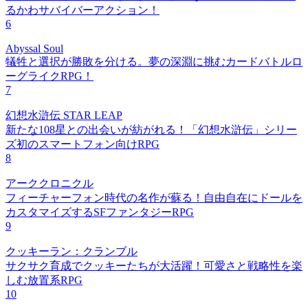
るかわサバイバーアクション！
6
Abyssal Soul
犠牲と選択が勝敗を分ける。夢の深淵に挑むカードバトルロ
ーグライクRPG！
7
幻想水滸伝 STAR LEAP
新たな108星との出会いが紡がれる！「幻想水滸伝」シリー
ズ初のスマートフォン向けRPG
8
アーククロニクル
フィーチャーフォン時代の名作が蘇る！自由自在にドールを
カスタマイズするSFファンタジーRPG
9
クッキーラン：クランブル
サクサク育成でクッキーたちが大活躍！可愛さと戦略性を楽
しむ放置系RPG
10