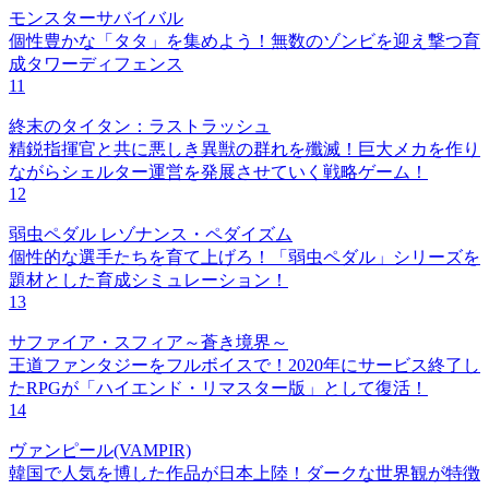
モンスターサバイバル
個性豊かな「タタ」を集めよう！無数のゾンビを迎え撃つ育
成タワーディフェンス
11
終末のタイタン：ラストラッシュ
精鋭指揮官と共に悪しき異獣の群れを殲滅！巨大メカを作り
ながらシェルター運営を発展させていく戦略ゲーム！
12
弱虫ペダル レゾナンス・ペダイズム
個性的な選手たちを育て上げろ！「弱虫ペダル」シリーズを
題材とした育成シミュレーション！
13
サファイア・スフィア～蒼き境界～
王道ファンタジーをフルボイスで！2020年にサービス終了し
たRPGが「ハイエンド・リマスター版」として復活！
14
ヴァンピール(VAMPIR)
韓国で人気を博した作品が日本上陸！ダークな世界観が特徴