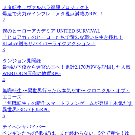
メタ転生：ヴァルハラ復興プロジェクト
爆速で火力がインフレ！メタ視点満載のRPG！
2
僕のヒーローアカデミア UNITED SURVIVAL
「ヒロアカ」のヒーローたちで苛烈な戦いを生き残れ！
KLabが贈るサバイバーライクアクション！
3
ダンジョン見聞録
最弱の下僕から迷宮の王へ！累計2,170万PVを記録した人気
WEBTOON原作の放置RPG
4
無職転生 〜異世界行ったら本気だす〜 クロニクル・オブ・
エコーズ
「無職転生」の新作スマートフォンゲームが登場！本気だす
異世界×3DバトルRPG
5
テイペンサバイバー
ペンギンたちの"抵抗"は、まだ終わらない。5分で爽快！ゆ