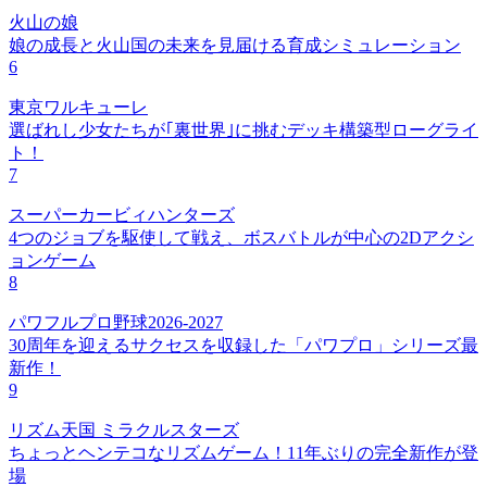
火山の娘
娘の成長と火山国の未来を見届ける育成シミュレーション
6
東京ワルキューレ
選ばれし少女たちが｢裏世界｣に挑むデッキ構築型ローグライ
ト！
7
スーパーカービィハンターズ
4つのジョブを駆使して戦え、ボスバトルが中心の2Dアクシ
ョンゲーム
8
パワフルプロ野球2026-2027
30周年を迎えるサクセスを収録した「パワプロ」シリーズ最
新作！
9
リズム天国 ミラクルスターズ
ちょっとヘンテコなリズムゲーム！11年ぶりの完全新作が登
場