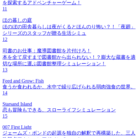
を探索するアドベンチャーゲーム！
11
ほの暮しの庭
ほのぼの田舎暮らしは夜がくるとほんのり怖い？！「夜廻」
シリーズのスタッフが贈る生活シミュ
12
司書のお仕事：魔導図書館を片付けろ！
本を全て戻すまで図書館から出られない！？膨大な蔵書を適
切な場所に運ぶ図書館整理シミュレーション！
13
Feed and Grow: Fish
食うか食われるか、水中で繰り広げられる弱肉強食の世界。
14
Starsand Island
恋も冒険もできる、スローライフシミュレーション
15
007 First Light
ジェームズ・ボンドの起源を独自の解釈で再構築した、三人