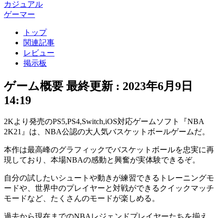
カジュアル
ゲーマー
トップ
関連記事
レビュー
掲示板
ゲーム概要
最終更新 :
2023年6月9日
14:19
2Kより発売のPS5,PS4,Switch,iOS対応ゲームソフト『NBA
2K21』は、NBA公認の大人気
バスケットボールゲーム
だ。
本作は
最高峰のグラフィック
でバスケットボールを忠実に再
現しており、本場NBAの感動と興奮が実体験できるぞ。
自分の試したいシュートや動きが練習できる
トレーニングモ
ード
や、世界中のプレイヤーと対戦ができる
クイックマッチ
モード
など、たくさんのモードが楽しめる。
過去から現在までの
NBAレジェンドプレイヤー
たちを揃え