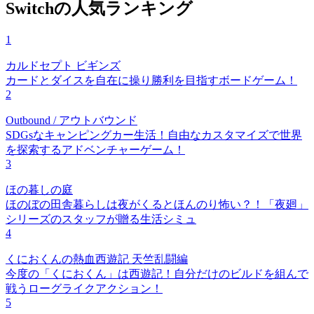
Switchの人気ランキング
1
カルドセプト ビギンズ
カードとダイスを自在に操り勝利を目指すボードゲーム！
2
Outbound / アウトバウンド
SDGsなキャンピングカー生活！自由なカスタマイズで世界
を探索するアドベンチャーゲーム！
3
ほの暮しの庭
ほのぼの田舎暮らしは夜がくるとほんのり怖い？！「夜廻」
シリーズのスタッフが贈る生活シミュ
4
くにおくんの熱血西遊記 天竺乱闘編
今度の「くにおくん」は西遊記！自分だけのビルドを組んで
戦うローグライクアクション！
5