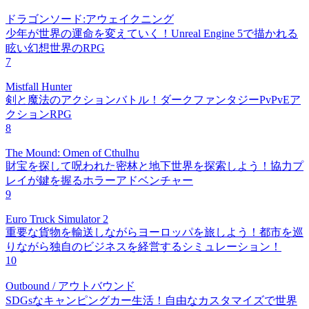
ドラゴンソード:アウェイクニング
少年が世界の運命を変えていく！Unreal Engine 5で描かれる
眩い幻想世界のRPG
7
Mistfall Hunter
剣と魔法のアクションバトル！ダークファンタジーPvPvEア
クションRPG
8
The Mound: Omen of Cthulhu
財宝を探して呪われた密林と地下世界を探索しよう！協力プ
レイが鍵を握るホラーアドベンチャー
9
Euro Truck Simulator 2
重要な貨物を輸送しながらヨーロッパを旅しよう！都市を巡
りながら独自のビジネスを経営するシミュレーション！
10
Outbound / アウトバウンド
SDGsなキャンピングカー生活！自由なカスタマイズで世界