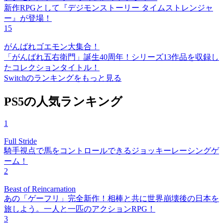
新作RPGとして『デジモンストーリー タイムストレンジャ
ー』が登場！
15
がんばれゴエモン大集合！
「がんばれ五右衛門」誕生40周年！シリーズ13作品を収録し
たコレクションタイトル！
Switchのランキングをもっと見る
PS5の人気ランキング
1
Full Stride
騎手視点で馬をコントロールできるジョッキーレーシングゲ
ーム！
2
Beast of Reincarnation
あの「ゲーフリ」完全新作！相棒と共に世界崩壊後の日本を
旅しよう。一人と一匹のアクションRPG！
3