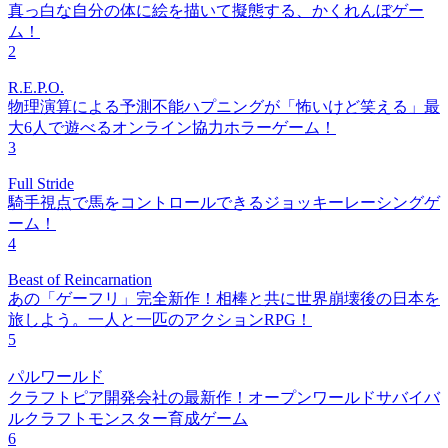
真っ白な自分の体に絵を描いて擬態する、かくれんぼゲー
ム！
2
R.E.P.O.
物理演算による予測不能ハプニングが「怖いけど笑える」最
大6人で遊べるオンライン協力ホラーゲーム！
3
Full Stride
騎手視点で馬をコントロールできるジョッキーレーシングゲ
ーム！
4
Beast of Reincarnation
あの「ゲーフリ」完全新作！相棒と共に世界崩壊後の日本を
旅しよう。一人と一匹のアクションRPG！
5
パルワールド
クラフトピア開発会社の最新作！オープンワールドサバイバ
ルクラフトモンスター育成ゲーム
6