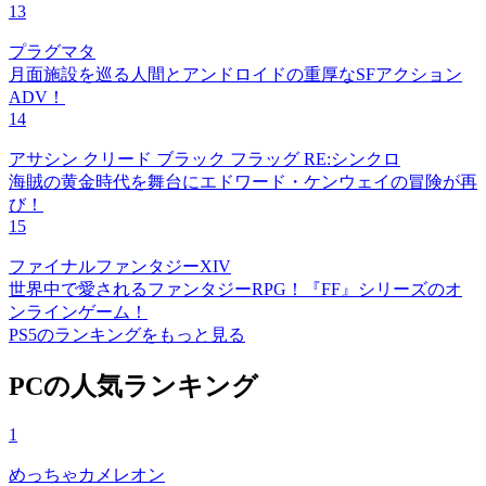
13
プラグマタ
月面施設を巡る人間とアンドロイドの重厚なSFアクション
ADV！
14
アサシン クリード ブラック フラッグ RE:シンクロ
海賊の黄金時代を舞台にエドワード・ケンウェイの冒険が再
び！
15
ファイナルファンタジーXIV
世界中で愛されるファンタジーRPG！『FF』シリーズのオ
ンラインゲーム！
PS5のランキングをもっと見る
PCの人気ランキング
1
めっちゃカメレオン