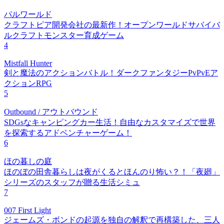
パルワールド
クラフトピア開発会社の最新作！オープンワールドサバイバ
ルクラフトモンスター育成ゲーム
4
Mistfall Hunter
剣と魔法のアクションバトル！ダークファンタジーPvPvEア
クションRPG
5
Outbound / アウトバウンド
SDGsなキャンピングカー生活！自由なカスタマイズで世界
を探索するアドベンチャーゲーム！
6
ほの暮しの庭
ほのぼの田舎暮らしは夜がくるとほんのり怖い？！「夜廻」
シリーズのスタッフが贈る生活シミュ
7
007 First Light
ジェームズ・ボンドの起源を独自の解釈で再構築した、三人