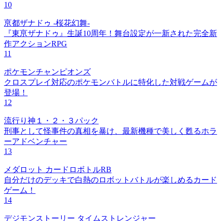
10
亰都ザナドゥ -桜花幻舞-
『東亰ザナドゥ』生誕10周年！舞台設定が一新された完全新
作アクションRPG
11
ポケモンチャンピオンズ
クロスプレイ対応のポケモンバトルに特化した対戦ゲームが
登場！
12
流行り神１・２・３パック
刑事として怪事件の真相を暴け、最新機種で美しく甦るホラ
ーアドベンチャー
13
メダロット カードロボトルRB
自分だけのデッキで白熱のロボットバトルが楽しめるカード
ゲーム！
14
デジモンストーリー タイムストレンジャー