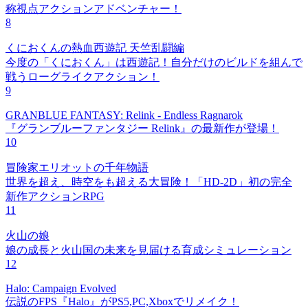
称視点アクションアドベンチャー！
8
くにおくんの熱血西遊記 天竺乱闘編
今度の「くにおくん」は西遊記！自分だけのビルドを組んで
戦うローグライクアクション！
9
GRANBLUE FANTASY: Relink - Endless Ragnarok
『グランブルーファンタジー Relink』の最新作が登場！
10
冒険家エリオットの千年物語
世界を超え、時空をも超える大冒険！「HD-2D」初の完全
新作アクションRPG
11
火山の娘
娘の成長と火山国の未来を見届ける育成シミュレーション
12
Halo: Campaign Evolved
伝説のFPS『Halo』がPS5,PC,Xboxでリメイク！