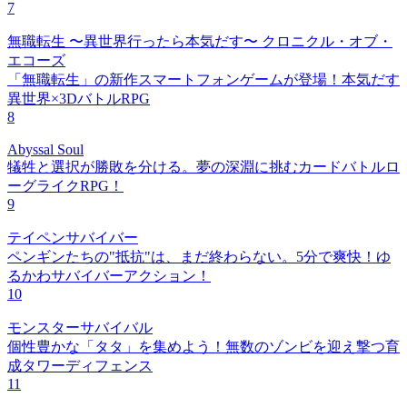
7
無職転生 〜異世界行ったら本気だす〜 クロニクル・オブ・
エコーズ
「無職転生」の新作スマートフォンゲームが登場！本気だす
異世界×3DバトルRPG
8
Abyssal Soul
犠牲と選択が勝敗を分ける。夢の深淵に挑むカードバトルロ
ーグライクRPG！
9
テイペンサバイバー
ペンギンたちの"抵抗"は、まだ終わらない。5分で爽快！ゆ
るかわサバイバーアクション！
10
モンスターサバイバル
個性豊かな「タタ」を集めよう！無数のゾンビを迎え撃つ育
成タワーディフェンス
11