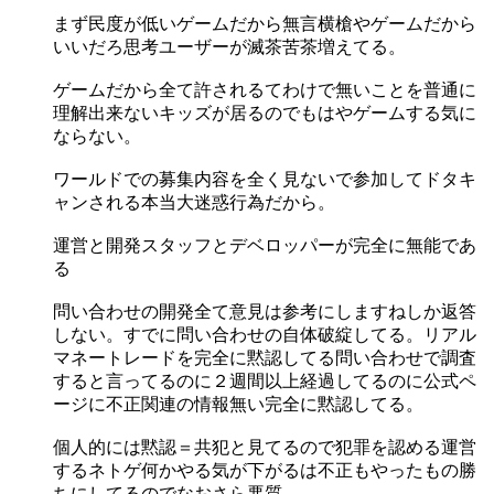
まず民度が低いゲームだから無言横槍やゲームだから
いいだろ思考ユーザーが滅茶苦茶増えてる。
ゲームだから全て許されるてわけで無いことを普通に
理解出来ないキッズが居るのでもはやゲームする気に
ならない。
ワールドでの募集内容を全く見ないで参加してドタキ
ャンされる本当大迷惑行為だから。
運営と開発スタッフとデベロッパーが完全に無能であ
る
問い合わせの開発全て意見は参考にしますねしか返答
しない。すでに問い合わせの自体破綻してる。リアル
マネートレードを完全に黙認してる問い合わせで調査
すると言ってるのに２週間以上経過してるのに公式ペ
ージに不正関連の情報無い完全に黙認してる。
個人的には黙認＝共犯と見てるので犯罪を認める運営
するネトゲ何かやる気が下がるは不正もやったもの勝
ちにしてるのでなおさら悪質。