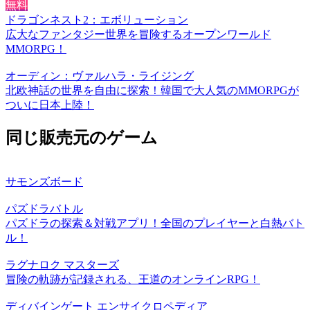
無料
ドラゴンネスト2：エボリューション
広大なファンタジー世界を冒険するオープンワールド
MMORPG！
オーディン：ヴァルハラ・ライジング
北欧神話の世界を自由に探索！韓国で大人気のMMORPGが
ついに日本上陸！
同じ販売元のゲーム
サモンズボード
パズドラバトル
パズドラの探索＆対戦アプリ！全国のプレイヤーと白熱バト
ル！
ラグナロク マスターズ
冒険の軌跡が記録される、王道のオンラインRPG！
ディバインゲート エンサイクロペディア