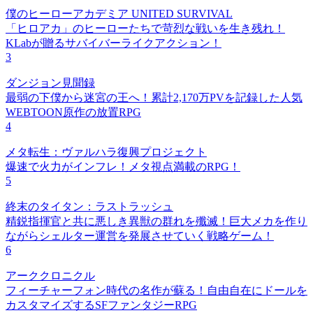
僕のヒーローアカデミア UNITED SURVIVAL
「ヒロアカ」のヒーローたちで苛烈な戦いを生き残れ！
KLabが贈るサバイバーライクアクション！
3
ダンジョン見聞録
最弱の下僕から迷宮の王へ！累計2,170万PVを記録した人気
WEBTOON原作の放置RPG
4
メタ転生：ヴァルハラ復興プロジェクト
爆速で火力がインフレ！メタ視点満載のRPG！
5
終末のタイタン：ラストラッシュ
精鋭指揮官と共に悪しき異獣の群れを殲滅！巨大メカを作り
ながらシェルター運営を発展させていく戦略ゲーム！
6
アーククロニクル
フィーチャーフォン時代の名作が蘇る！自由自在にドールを
カスタマイズするSFファンタジーRPG