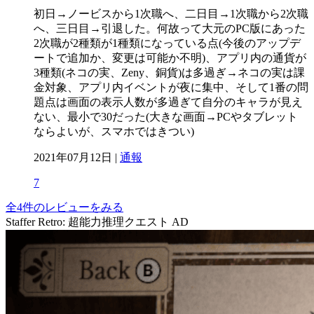
初日→ノービスから1次職へ、二日目→1次職から2次職
へ、三日目→引退した。何故って大元のPC版にあった
2次職が2種類が1種類になっている点(今後のアップデ
ートで追加か、変更は可能か不明)、アプリ内の通貨が
3種類(ネコの実、Zeny、銅貨)は多過ぎ→ネコの実は課
金対象、アプリ内イベントが夜に集中、そして1番の問
題点は画面の表示人数が多過ぎて自分のキャラが見え
ない、最小で30だった(大きな画面→PCやタブレット
ならよいが、スマホではきつい)
2021年07月12日 |
通報
7
全4件のレビューをみる
Staffer Retro: 超能力推理クエスト
AD