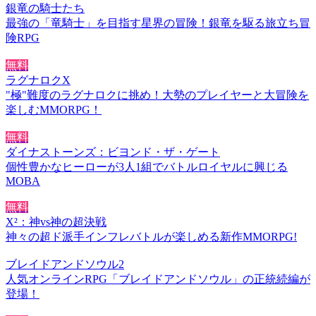
銀竜の騎士たち
最強の「竜騎士」を目指す星界の冒険！銀竜を駆る旅立ち冒
険RPG
無料
ラグナロクX
"極"難度のラグナロクに挑め！大勢のプレイヤーと大冒険を
楽しむMMORPG！
無料
ダイナストーンズ：ビヨンド・ザ・ゲート
個性豊かなヒーローが3人1組でバトルロイヤルに興じる
MOBA
無料
X²：神vs神の超決戦
神々の超ド派手インフレバトルが楽しめる新作MMORPG!
ブレイドアンドソウル2
人気オンラインRPG「ブレイドアンドソウル」の正統続編が
登場！