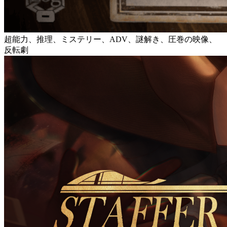
超能力、推理、ミステリー、ADV、謎解き、圧巻の映像、
反転劇