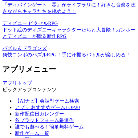
『ディバインゲート 零』がライブラリに！好きな音楽を聴
きながらキャラたちを眺めよう！
ディズニー ピクセルRPG
ドット絵のディズニーキャラクターたちと大冒険！ガンホー
とディズニーが贈る新作RPG
パズル＆ドラゴンズ
爽快コンボのパズルRPG！手に汗握るバトルが楽しめる！
アプリメニュー
アプリトップ
ピックアップコンテンツ
【AIナビ】会話型ゲーム検索
アプリ おすすめゲームTOP20
新作配信日カレンダー
各プラットフォーム厳選作
誰でも遊べる！簡単無料ゲーム
新作ゲーム一覧