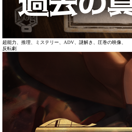
超能力、推理、ミステリー、ADV、謎解き、圧巻の映像、
反転劇