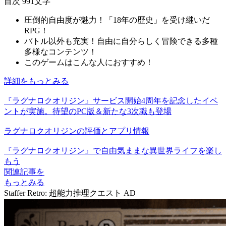
目次
991文字
圧倒的自由度が魅力！「18年の歴史」を受け継いだ
RPG！
バトル以外も充実！自由に自分らしく冒険できる多種
多様なコンテンツ！
このゲームはこんな人におすすめ！
詳細をもっとみる
『ラグナロクオリジン』サービス開始4周年を記念したイベ
ントが実施。待望のPC版＆新たな3次職も登場
ラグナロクオリジンの評価とアプリ情報
『ラグナロクオリジン』で自由気ままな異世界ライフを楽し
もう
関連記事を
もっとみる
Staffer Retro: 超能力推理クエスト
AD