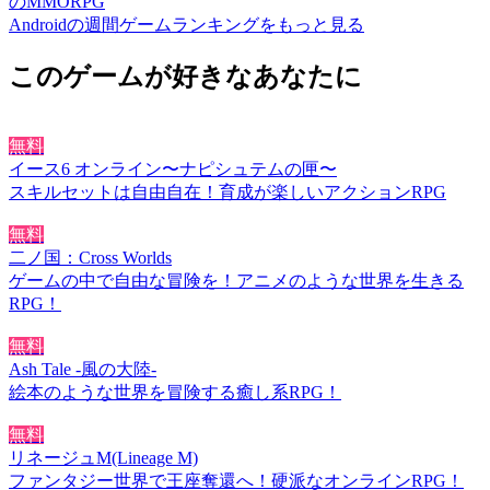
のMMORPG
Androidの週間ゲームランキングをもっと見る
このゲームが好きなあなたに
無料
イース6 オンライン〜ナピシュテムの匣〜
スキルセットは自由自在！育成が楽しいアクションRPG
無料
二ノ国：Cross Worlds
ゲームの中で自由な冒険を！アニメのような世界を生きる
RPG！
無料
Ash Tale -風の大陸-
絵本のような世界を冒険する癒し系RPG！
無料
リネージュM(Lineage M)
ファンタジー世界で王座奪還へ！硬派なオンラインRPG！