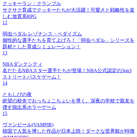
クッキーラン：クランブル
サクサク育成でクッキーたちが大活躍！可愛さと戦略性を楽
しむ放置系RPG
12
弱虫ペダル レゾナンス・ペダイズム
個性的な選手たちを育て上げろ！「弱虫ペダル」シリーズを
題材とした育成シミュレーション！
13
NBAダンクシティ
名だたるNBAスター選手たちが登場！NBA公式認定の3on3
ストリートバスケゲーム！
14
ともしびの夜
絶望の校舎でおっちょこちょいを導く。深夜の学校で親友を
捜す脱出系ホラーゲーム
15
ヴァンピール(VAMPIR)
韓国で人気を博した作品が日本上陸！ダークな世界観が特徴