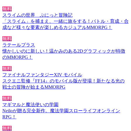
無料
スライムの世界 ぷにっと冒険記
「スライム」を捕まえ、一緒に旅をする！バトル・育成・合
成など様々な要素が楽しめるカジュアルMMORPG！
無料
ラテールプラス
懐かしいのに新しい！温かみのある2Dグラフィックが特徴
のMMORPG！
無料
ファイナルファンタジーXIV モバイル
スクエニ監修『FF14』のモバイル版が登場！新たなる光の
戦士の冒険が始まるMMORPG
無料
マギマルと魔法使いの学園
Neiloが贈る完全新作。魔法学園スローライフオンライン
RPG！
無料