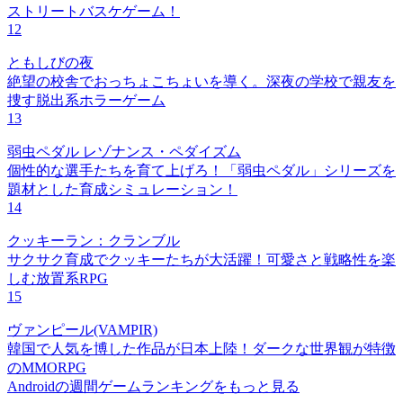
ストリートバスケゲーム！
12
ともしびの夜
絶望の校舎でおっちょこちょいを導く。深夜の学校で親友を
捜す脱出系ホラーゲーム
13
弱虫ペダル レゾナンス・ペダイズム
個性的な選手たちを育て上げろ！「弱虫ペダル」シリーズを
題材とした育成シミュレーション！
14
クッキーラン：クランブル
サクサク育成でクッキーたちが大活躍！可愛さと戦略性を楽
しむ放置系RPG
15
ヴァンピール(VAMPIR)
韓国で人気を博した作品が日本上陸！ダークな世界観が特徴
のMMORPG
Androidの週間ゲームランキングをもっと見る