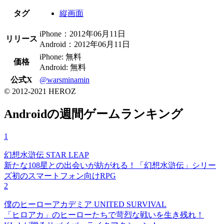
タグ
縦画面
iPhone：2012年06月11日
リリース
Android：2012年06月11日
iPhone: 無料
価格
Android: 無料
公式X
@warsminamin
© 2012-2021 HEROZ
Androidの週間ゲームランキング
1
幻想水滸伝 STAR LEAP
新たな108星との出会いが紡がれる！「幻想水滸伝」シリー
ズ初のスマートフォン向けRPG
2
僕のヒーローアカデミア UNITED SURVIVAL
「ヒロアカ」のヒーローたちで苛烈な戦いを生き残れ！