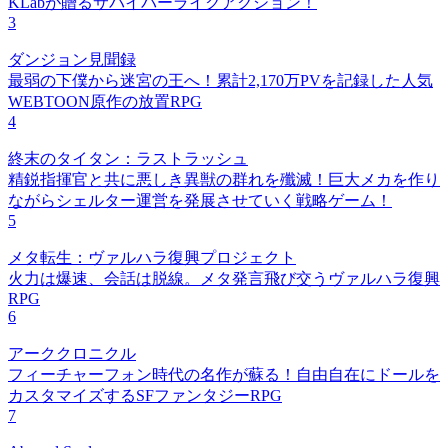
KLabが贈るサバイバーライクアクション！
3
ダンジョン見聞録
最弱の下僕から迷宮の王へ！累計2,170万PVを記録した人気
WEBTOON原作の放置RPG
4
終末のタイタン：ラストラッシュ
精鋭指揮官と共に悪しき異獣の群れを殲滅！巨大メカを作り
ながらシェルター運営を発展させていく戦略ゲーム！
5
メタ転生：ヴァルハラ復興プロジェクト
火力は爆速、会話は脱線。メタ発言飛び交うヴァルハラ復興
RPG
6
アーククロニクル
フィーチャーフォン時代の名作が蘇る！自由自在にドールを
カスタマイズするSFファンタジーRPG
7