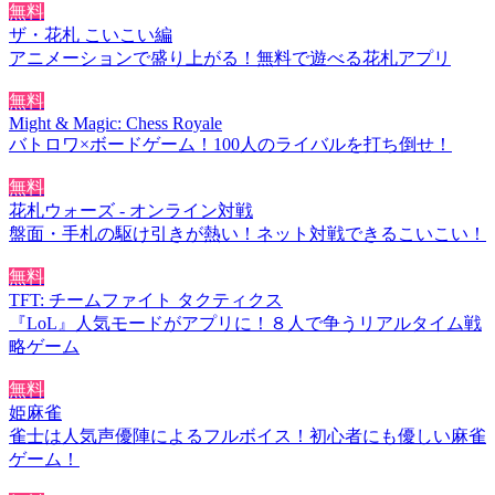
無料
ザ・花札 こいこい編
アニメーションで盛り上がる！無料で遊べる花札アプリ
無料
Might & Magic: Chess Royale
バトロワ×ボードゲーム！100人のライバルを打ち倒せ！
無料
花札ウォーズ - オンライン対戦
盤面・手札の駆け引きが熱い！ネット対戦できるこいこい！
無料
TFT: チームファイト タクティクス
『LoL』人気モードがアプリに！８人で争うリアルタイム戦
略ゲーム
無料
姫麻雀
雀士は人気声優陣によるフルボイス！初心者にも優しい麻雀
ゲーム！