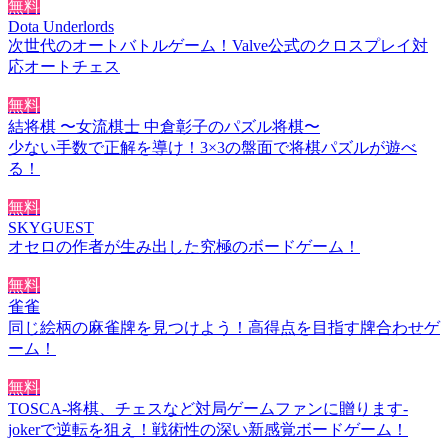
無料
Dota Underlords
次世代のオートバトルゲーム！Valve公式のクロスプレイ対
応オートチェス
無料
結将棋 〜女流棋士 中倉彰子のパズル将棋〜
少ない手数で正解を導け！3×3の盤面で将棋パズルが遊べ
る！
無料
SKYGUEST
オセロの作者が生み出した究極のボードゲーム！
無料
雀雀
同じ絵柄の麻雀牌を見つけよう！高得点を目指す牌合わせゲ
ーム！
無料
TOSCA-将棋、チェスなど対局ゲームファンに贈ります-
jokerで逆転を狙え！戦術性の深い新感覚ボードゲーム！