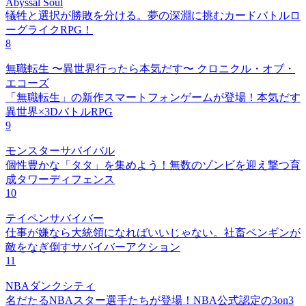
Abyssal Soul
犠牲と選択が勝敗を分ける。夢の深淵に挑むカードバトルロ
ーグライクRPG！
8
無職転生 〜異世界行ったら本気だす〜 クロニクル・オブ・
エコーズ
「無職転生」の新作スマートフォンゲームが登場！本気だす
異世界×3DバトルRPG
9
モンスターサバイバル
個性豊かな「タタ」を集めよう！無数のゾンビを迎え撃つ育
成タワーディフェンス
10
テイペンサバイバー
仕事が嫌なら大統領になればいいじゃない。社畜ペンギンが
敵をなぎ倒すサバイバーアクション
11
NBAダンクシティ
名だたるNBAスター選手たちが登場！NBA公式認定の3on3