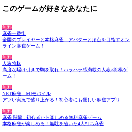
このゲームが好きなあなたに
無料
麻雀一番街
全国のプレイヤーと本格麻雀！アバターと頂点を目指すオン
ライン麻雀ゲーム！
無料
人狼将棋
高度な駆け引きで駒を取れ！ハラハラ感満載の人狼×将棋ゲ
ーム！
無料
NET麻雀 MJモバイル
アツい実況で盛り上がる！初心者にも優しい麻雀アプリ
無料
麻雀 闘龍 - 初心者から楽しめる無料麻雀ゲーム
本格麻雀が楽しめる！無駄を省いた4人打ち麻雀