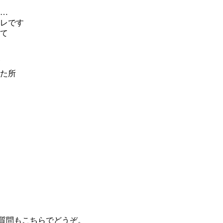
…
アレです
て
た所
質問もこちらでどうぞ。