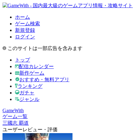
ホーム
ゲーム検索
新規登録
ログイン
このサイトは一部広告を含みます
トップ
配信カレンダー
新作ゲーム
おすすめ・無料アプリ
ランキング
ガチャ
ジャンル
GameWith
ゲーム一覧
三國志 覇道
ユーザーレビュー・評価