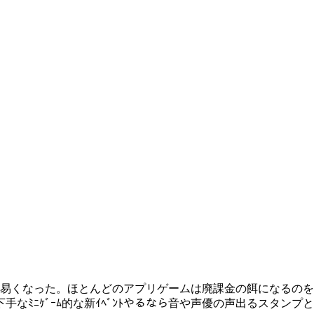
易くなった。ほとんどのアプリゲームは廃課金の餌になるのを我
手なﾐﾆｹﾞｰﾑ的な新ｲﾍﾞﾝﾄやるなら音や声優の声出るスタン