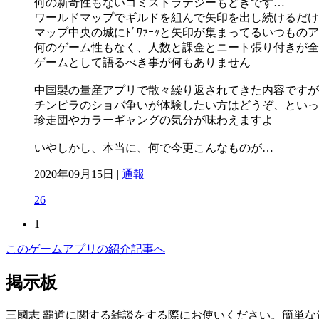
何の新奇性もないゴミストラテジーもどきです…
ワールドマップでギルドを組んで矢印を出し続けるだけ
マップ中央の城にﾄﾞﾜｧｰｯと矢印が集まってるいつもの
何のゲーム性もなく、人数と課金とニート張り付きが全
ゲームとして語るべき事が何もありません
中国製の量産アプリで散々繰り返されてきた内容ですが
チンピラのショバ争いが体験したい方はどうぞ、といっ
珍走団やカラーギャングの気分が味わえますよ
いやしかし、本当に、何で今更こんなものが…
2020年09月15日 |
通報
26
1
このゲームアプリの紹介記事へ
掲示板
三國志 覇道に関する雑談をする際にお使いください。簡単な