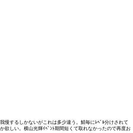
慢するしかないがこれは多少違う。鯖毎にﾚﾍﾞﾙ分けされて
プとか欲しい。横山光輝ｲﾍﾞﾝﾄ期間短くて取れなかったので再度お