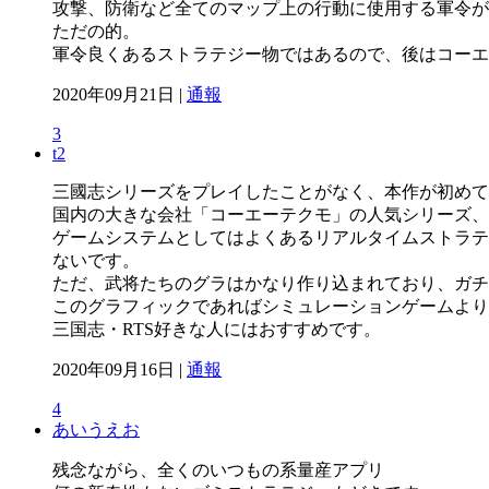
攻撃、防衛など全てのマップ上の行動に使用する軍令が
ただの的。
軍令良くあるストラテジー物ではあるので、後はコーエ
2020年09月21日 |
通報
3
t2
三國志シリーズをプレイしたことがなく、本作が初めて
国内の大きな会社「コーエーテクモ」の人気シリーズ、
ゲームシステムとしてはよくあるリアルタイムストラテ
ないです。
ただ、武将たちのグラはかなり作り込まれており、ガチ
このグラフィックであればシミュレーションゲームより
三国志・RTS好きな人にはおすすめです。
2020年09月16日 |
通報
4
あいうえお
残念ながら、全くのいつもの系量産アプリ