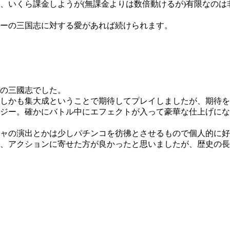
、いくら課金しようが(無課金よりは数倍動けるが)有限なの
ーの三国志に対する愛があれば続けられます。
の三國志でした。
しかも集大成ということで期待してプレイしましたが、期待を
ジー。確かにバトル中にエフェクトが入って豪華な仕上げにな
ャの演出とかは少しパチンコを彷彿とさせるもので個人的に好
、アクションに寄せた方が良かったと思いましたが、歴史の長