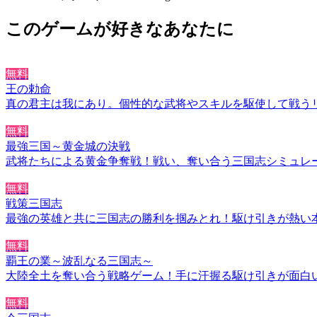
このゲームが好きなあなたに
無料
王の勅命
真の君主は我にあり。個性的な武将やスキルを駆使して戦う
無料
最強三国～黄金城の決戦
武将たちによる黄金争奪戦！戦い、奪い合う三国志シミュレ
無料
戦策三国志
最強の英雄と共に三国志の勝利を掴みとれ！駆け引きが熱い本
無料
覇王の業～波乱なる三国志～
大陸全土を奪い合う戦略ゲーム！手に汗握る駆け引きが面白
無料