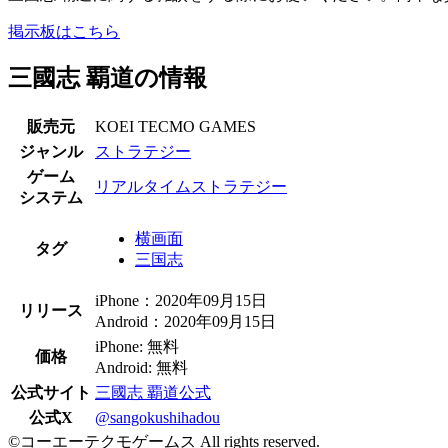
掲示板はこちら
三國志 覇道の情報
販売元
KOEI TECMO GAMES
ジャンル
ストラテジー
ゲーム
リアルタイムストラテジー
システム
横画面
タグ
三国志
iPhone：2020年09月15日
リリース
Android：2020年09月15日
iPhone: 無料
価格
Android: 無料
公式サイト
三國志 覇道公式
公式X
@sangokushihadou
©コーエーテクモゲームス All rights reserved.