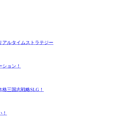
リアルタイムストラテジー
ーション！
格三国志戦略SLG！
い！