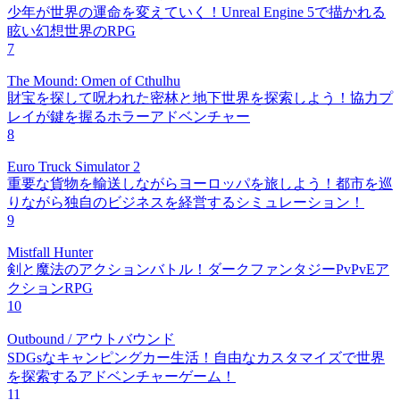
少年が世界の運命を変えていく！Unreal Engine 5で描かれる
眩い幻想世界のRPG
7
The Mound: Omen of Cthulhu
財宝を探して呪われた密林と地下世界を探索しよう！協力プ
レイが鍵を握るホラーアドベンチャー
8
Euro Truck Simulator 2
重要な貨物を輸送しながらヨーロッパを旅しよう！都市を巡
りながら独自のビジネスを経営するシミュレーション！
9
Mistfall Hunter
剣と魔法のアクションバトル！ダークファンタジーPvPvEア
クションRPG
10
Outbound / アウトバウンド
SDGsなキャンピングカー生活！自由なカスタマイズで世界
を探索するアドベンチャーゲーム！
11