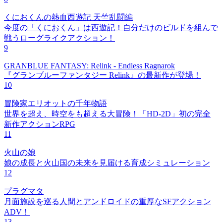
くにおくんの熱血西遊記 天竺乱闘編
今度の「くにおくん」は西遊記！自分だけのビルドを組んで
戦うローグライクアクション！
9
GRANBLUE FANTASY: Relink - Endless Ragnarok
『グランブルーファンタジー Relink』の最新作が登場！
10
冒険家エリオットの千年物語
世界を超え、時空をも超える大冒険！「HD-2D」初の完全
新作アクションRPG
11
火山の娘
娘の成長と火山国の未来を見届ける育成シミュレーション
12
プラグマタ
月面施設を巡る人間とアンドロイドの重厚なSFアクション
ADV！
13