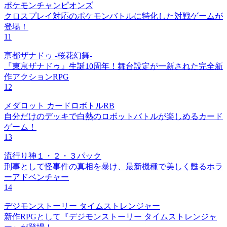
ポケモンチャンピオンズ
クロスプレイ対応のポケモンバトルに特化した対戦ゲームが
登場！
11
亰都ザナドゥ -桜花幻舞-
『東亰ザナドゥ』生誕10周年！舞台設定が一新された完全新
作アクションRPG
12
メダロット カードロボトルRB
自分だけのデッキで白熱のロボットバトルが楽しめるカード
ゲーム！
13
流行り神１・２・３パック
刑事として怪事件の真相を暴け、最新機種で美しく甦るホラ
ーアドベンチャー
14
デジモンストーリー タイムストレンジャー
新作RPGとして『デジモンストーリー タイムストレンジャ