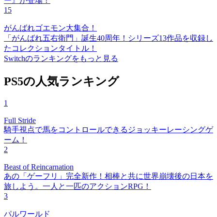
ー』が登場！
15
がんばれゴエモン大集合！
「がんばれ五右衛門」誕生40周年！シリーズ13作品を収録し
たコレクションタイトル！
Switchのランキングをもっと見る
PS5の人気ランキング
1
Full Stride
騎手視点で馬をコントロールできるジョッキーレーシングゲ
ーム！
2
Beast of Reincarnation
あの「ゲーフリ」完全新作！相棒と共に世界崩壊後の日本を
旅しよう。一人と一匹のアクションRPG！
3
パルワールド