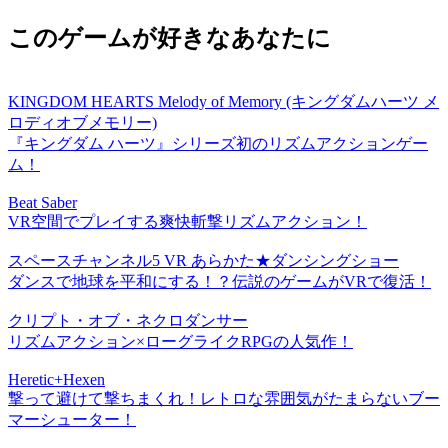
このゲームが好きなあなたに
KINGDOM HEARTS Melody of Memory (キングダムハーツ メ
ロディオブメモリー)
『キングダム ハーツ』シリーズ初のリズムアクションゲー
ム！
Beat Saber
VR空間でプレイする爽快斬撃リズムアクション！
スペースチャンネル5 VR あらかた★ダンシングショー
ダンスで地球を平和にする！？伝説のゲームがVRで復活！
クリプト・オブ・ネクロダンサー
リズムアクション×ローグライクRPGの人気作！
Heretic+Hexen
撃って避けて撃ちまくれ！レトロな雰囲気がたまらないブー
マーシューター！