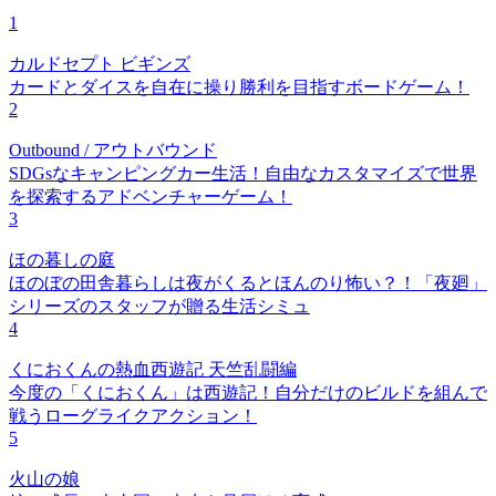
1
カルドセプト ビギンズ
カードとダイスを自在に操り勝利を目指すボードゲーム！
2
Outbound / アウトバウンド
SDGsなキャンピングカー生活！自由なカスタマイズで世界
を探索するアドベンチャーゲーム！
3
ほの暮しの庭
ほのぼの田舎暮らしは夜がくるとほんのり怖い？！「夜廻」
シリーズのスタッフが贈る生活シミュ
4
くにおくんの熱血西遊記 天竺乱闘編
今度の「くにおくん」は西遊記！自分だけのビルドを組んで
戦うローグライクアクション！
5
火山の娘