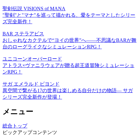
聖剣伝説 VISIONS of MANA
"聖剣"と"マナ"を巡って描かれる、愛をテーマとしたシリー
ズ完全新作！
BAR ステラアビス
おしゃれなカクテルで“ヨイの世界”へ――不思議なBARが舞
台のローグライクなシミュレーションRPG！
ユニコーンオーバーロード
アトラス×ヴァニラウェアが贈る超王道冒険シミュレーショ
ンRPG！
サガ エメラルド ビヨンド
異空間で繋がる17の世界は楽しめる自分だけの物語― サガ
シリーズ完全新作が登場！
メニュー
総合トップ
ピックアップコンテンツ