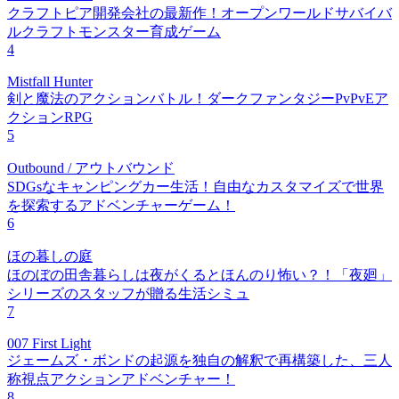
クラフトピア開発会社の最新作！オープンワールドサバイバ
ルクラフトモンスター育成ゲーム
4
Mistfall Hunter
剣と魔法のアクションバトル！ダークファンタジーPvPvEア
クションRPG
5
Outbound / アウトバウンド
SDGsなキャンピングカー生活！自由なカスタマイズで世界
を探索するアドベンチャーゲーム！
6
ほの暮しの庭
ほのぼの田舎暮らしは夜がくるとほんのり怖い？！「夜廻」
シリーズのスタッフが贈る生活シミュ
7
007 First Light
ジェームズ・ボンドの起源を独自の解釈で再構築した、三人
称視点アクションアドベンチャー！
8