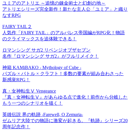
ユミアのアトリエ ～追憶の錬金術士と幻創の地～
アトリエシリーズ完全新作！新たな主人公「ユミア」と織り
なすRPG
FAIRY TAIL２
人気作「FAIRY TAIL」のアルバレス帝国編がRPG化！物語
のクライマックスを追体験できる！
ロマンシング サガ2 リベンジオブザセブン
名作『ロマンシング サガ2』がフルリメイク！
神箱 KAMiBAKO - Mythology of Cube -
パズル × バトル × クラフト！多数の要素が組み合わさった
新感覚RPG！
真・女神転生Ⅴ Vengeance
『真・女神転生Ⅴ』があらゆる点で進化！前作から分岐した
もう一つのシナリオを描く！
英雄伝説 界の軌跡 -Farewell, O Zemuria-
ゼムリア大陸での物語に激変が起きる。『軌跡』シリーズ20
周年記念作！