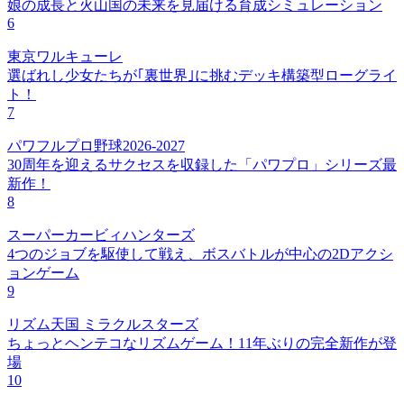
娘の成長と火山国の未来を見届ける育成シミュレーション
6
東京ワルキューレ
選ばれし少女たちが｢裏世界｣に挑むデッキ構築型ローグライ
ト！
7
パワフルプロ野球2026-2027
30周年を迎えるサクセスを収録した「パワプロ」シリーズ最
新作！
8
スーパーカービィハンターズ
4つのジョブを駆使して戦え、ボスバトルが中心の2Dアクシ
ョンゲーム
9
リズム天国 ミラクルスターズ
ちょっとヘンテコなリズムゲーム！11年ぶりの完全新作が登
場
10