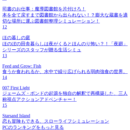
司書のお仕事：魔導図書館を片付けろ！
本を全て戻すまで図書館から出られない！？膨大な蔵書を適
切な場所に運ぶ図書館整理シミュレーション！
12
ほの暮しの庭
ほのぼの田舎暮らしは夜がくるとほんのり怖い？！「夜廻」
シリーズのスタッフが贈る生活シミュ
13
Feed and Grow: Fish
食うか食われるか、水中で繰り広げられる弱肉強食の世界。
14
007 First Light
ジェームズ・ボンドの起源を独自の解釈で再構築した、三人
称視点アクションアドベンチャー！
15
Starsand Island
恋も冒険もできる、スローライフシミュレーション
PCのランキングをもっと見る