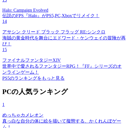
Halo: Campaign Evolved
伝説のFPS『Halo』がPS5,PC,Xboxでリメイク！
14
アサシン クリード ブラック フラッグ RE:シンクロ
海賊の黄金時代を舞台にエドワード・ケンウェイの冒険が再
び！
15
ファイナルファンタジーXIV
世界中で愛されるファンタジーRPG！『FF』シリーズのオ
ンラインゲーム！
PS5のランキングをもっと見る
PCの人気ランキング
1
めっちゃカメレオン
真っ白な自分の体に絵を描いて擬態する、かくれんぼゲー
ム！