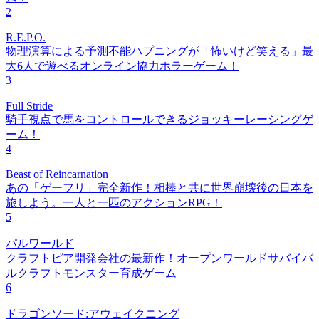
2
R.E.P.O.
物理演算による予測不能ハプニングが「怖いけど笑える」最
大6人で遊べるオンライン協力ホラーゲーム！
3
Full Stride
騎手視点で馬をコントロールできるジョッキーレーシングゲ
ーム！
4
Beast of Reincarnation
あの「ゲーフリ」完全新作！相棒と共に世界崩壊後の日本を
旅しよう。一人と一匹のアクションRPG！
5
パルワールド
クラフトピア開発会社の最新作！オープンワールドサバイバ
ルクラフトモンスター育成ゲーム
6
ドラゴンソード:アウェイクニング