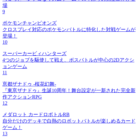
場
9
ポケモンチャンピオンズ
クロスプレイ対応のポケモンバトルに特化した対戦ゲームが
登場！
10
スーパーカービィハンターズ
4つのジョブを駆使して戦え、ボスバトルが中心の2Dアクシ
ョンゲーム
11
亰都ザナドゥ -桜花幻舞-
『東亰ザナドゥ』生誕10周年！舞台設定が一新された完全新
作アクションRPG
12
メダロット カードロボトルRB
自分だけのデッキで白熱のロボットバトルが楽しめるカード
ゲーム！
13