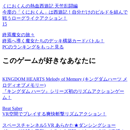
くにおくんの熱血西遊記 天竺乱闘編
今度の「くにおくん」は西遊記！自分だけのビルドを組んで
戦うローグライクアクション！
15
終焉魔女の旅々
終焉へ導く魔女たちのデッキ構築カードバトル！
PCのランキングをもっと見る
このゲームが好きなあなたに
KINGDOM HEARTS Melody of Memory (キングダムハーツ メ
ロディオブメモリー)
『キングダム ハーツ』シリーズ初のリズムアクションゲー
ム！
Beat Saber
VR空間でプレイする爽快斬撃リズムアクション！
スペースチャンネル5 VR あらかた★ダンシングショー