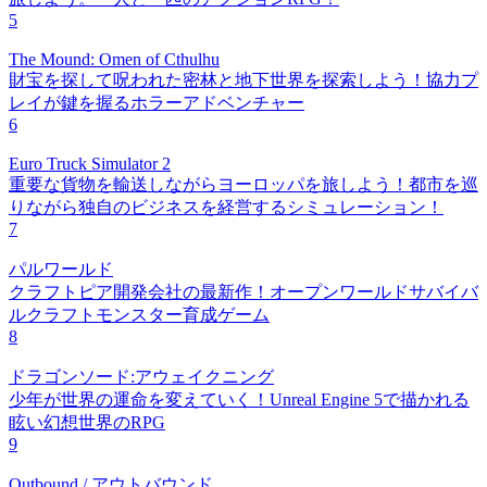
5
The Mound: Omen of Cthulhu
財宝を探して呪われた密林と地下世界を探索しよう！協力プ
レイが鍵を握るホラーアドベンチャー
6
Euro Truck Simulator 2
重要な貨物を輸送しながらヨーロッパを旅しよう！都市を巡
りながら独自のビジネスを経営するシミュレーション！
7
パルワールド
クラフトピア開発会社の最新作！オープンワールドサバイバ
ルクラフトモンスター育成ゲーム
8
ドラゴンソード:アウェイクニング
少年が世界の運命を変えていく！Unreal Engine 5で描かれる
眩い幻想世界のRPG
9
Outbound / アウトバウンド