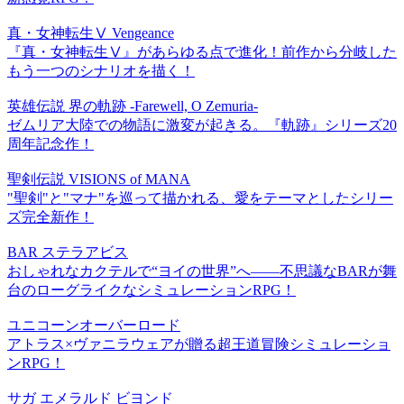
真・女神転生Ⅴ Vengeance
『真・女神転生Ⅴ』があらゆる点で進化！前作から分岐した
もう一つのシナリオを描く！
英雄伝説 界の軌跡 -Farewell, O Zemuria-
ゼムリア大陸での物語に激変が起きる。『軌跡』シリーズ20
周年記念作！
聖剣伝説 VISIONS of MANA
"聖剣"と"マナ"を巡って描かれる、愛をテーマとしたシリー
ズ完全新作！
BAR ステラアビス
おしゃれなカクテルで“ヨイの世界”へ――不思議なBARが舞
台のローグライクなシミュレーションRPG！
ユニコーンオーバーロード
アトラス×ヴァニラウェアが贈る超王道冒険シミュレーショ
ンRPG！
サガ エメラルド ビヨンド