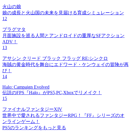
火山の娘
娘の成長と火山国の未来を見届ける育成シミュレーション
12
プラグマタ
月面施設を巡る人間とアンドロイドの重厚なSFアクション
ADV！
13
アサシン クリード ブラック フラッグ RE:シンクロ
海賊の黄金時代を舞台にエドワード・ケンウェイの冒険が再
び！
14
Halo: Campaign Evolved
伝説のFPS『Halo』がPS5,PC,Xboxでリメイク！
15
ファイナルファンタジーXIV
世界中で愛されるファンタジーRPG！『FF』シリーズのオ
ンラインゲーム！
PS5のランキングをもっと見る