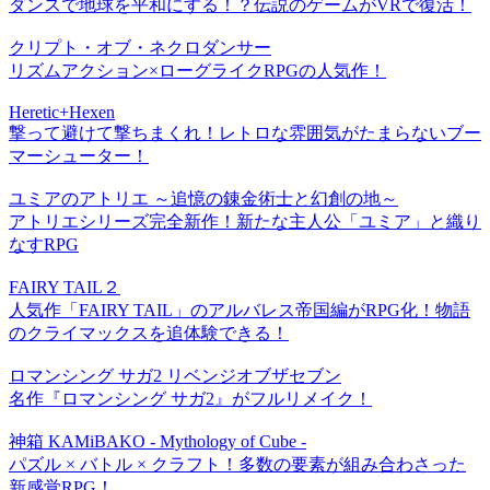
ダンスで地球を平和にする！？伝説のゲームがVRで復活！
クリプト・オブ・ネクロダンサー
リズムアクション×ローグライクRPGの人気作！
Heretic+Hexen
撃って避けて撃ちまくれ！レトロな雰囲気がたまらないブー
マーシューター！
ユミアのアトリエ ～追憶の錬金術士と幻創の地～
アトリエシリーズ完全新作！新たな主人公「ユミア」と織り
なすRPG
FAIRY TAIL２
人気作「FAIRY TAIL」のアルバレス帝国編がRPG化！物語
のクライマックスを追体験できる！
ロマンシング サガ2 リベンジオブザセブン
名作『ロマンシング サガ2』がフルリメイク！
神箱 KAMiBAKO - Mythology of Cube -
パズル × バトル × クラフト！多数の要素が組み合わさった
新感覚RPG！