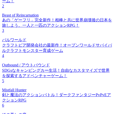
ーム！
2
Beast of Reincarnation
あの「ゲーフリ」完全新作！相棒と共に世界崩壊後の日本を
旅しよう。一人と一匹のアクションRPG！
3
パルワールド
クラフトピア開発会社の最新作！オープンワールドサバイバ
ルクラフトモンスター育成ゲーム
4
Outbound / アウトバウンド
SDGsなキャンピングカー生活！自由なカスタマイズで世界
を探索するアドベンチャーゲーム！
5
Mistfall Hunter
剣と魔法のアクションバトル！ダークファンタジーPvPvEア
クションRPG
6