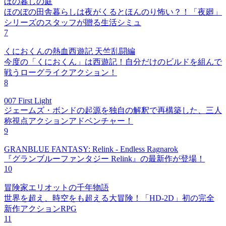
ほの暮しの庭
ほのぼの田舎暮らしは夜がくるとほんのり怖い？！「夜廻」
シリーズのスタッフが贈る生活シミュ
7
くにおくんの熱血西遊記 天竺乱闘編
今度の「くにおくん」は西遊記！自分だけのビルドを組んで
戦うローグライクアクション！
8
007 First Light
ジェームズ・ボンドの起源を独自の解釈で再構築した、三人
称視点アクションアドベンチャー！
9
GRANBLUE FANTASY: Relink - Endless Ragnarok
『グランブルーファンタジー Relink』の最新作が登場！
10
冒険家エリオットの千年物語
世界を超え、時空をも超える大冒険！「HD-2D」初の完全
新作アクションRPG
11