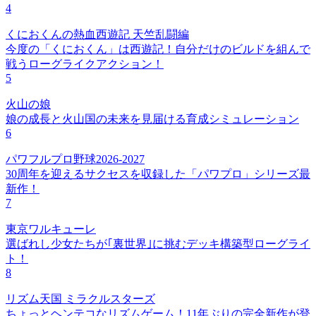
4
くにおくんの熱血西遊記 天竺乱闘編
今度の「くにおくん」は西遊記！自分だけのビルドを組んで
戦うローグライクアクション！
5
火山の娘
娘の成長と火山国の未来を見届ける育成シミュレーション
6
パワフルプロ野球2026-2027
30周年を迎えるサクセスを収録した「パワプロ」シリーズ最
新作！
7
東京ワルキューレ
選ばれし少女たちが｢裏世界｣に挑むデッキ構築型ローグライ
ト！
8
リズム天国 ミラクルスターズ
ちょっとヘンテコなリズムゲーム！11年ぶりの完全新作が登