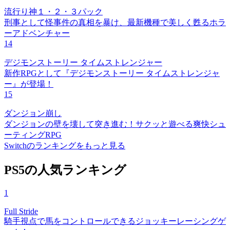
流行り神１・２・３パック
刑事として怪事件の真相を暴け、最新機種で美しく甦るホラ
ーアドベンチャー
14
デジモンストーリー タイムストレンジャー
新作RPGとして『デジモンストーリー タイムストレンジャ
ー』が登場！
15
ダンジョン崩し
ダンジョンの壁を壊して突き進む！サクッと遊べる爽快シュ
ーティングRPG
Switchのランキングをもっと見る
PS5の人気ランキング
1
Full Stride
騎手視点で馬をコントロールできるジョッキーレーシングゲ