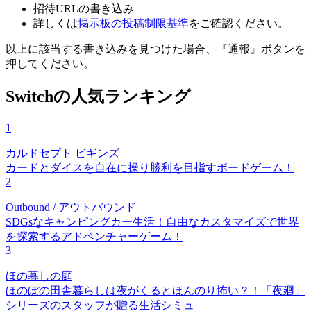
招待URLの書き込み
詳しくは
掲示板の投稿制限基準
をご確認ください。
以上に該当する書き込みを見つけた場合、
『通報』ボタンを
押してください。
Switchの人気ランキング
1
カルドセプト ビギンズ
カードとダイスを自在に操り勝利を目指すボードゲーム！
2
Outbound / アウトバウンド
SDGsなキャンピングカー生活！自由なカスタマイズで世界
を探索するアドベンチャーゲーム！
3
ほの暮しの庭
ほのぼの田舎暮らしは夜がくるとほんのり怖い？！「夜廻」
シリーズのスタッフが贈る生活シミュ