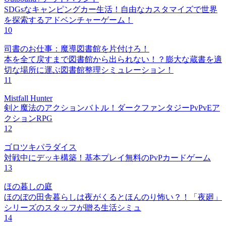
SDGsなキャンピングカー生活！自由なカスタマイズで世界
を探索するアドベンチャーゲーム！
10
司書のお仕事：魔導図書館を片付けろ！
本を全て戻すまで図書館から出られない！？膨大な蔵書を適
切な場所に運ぶ図書館整理シミュレーション！
11
Mistfall Hunter
剣と魔法のアクションバトル！ダークファンタジーPvPvEア
クションRPG
12
ゴロツキパラダイス
対戦中にデッキ構築！基本プレイ無料のPvPカードゲーム
13
ほの暮しの庭
ほのぼの田舎暮らしは夜がくるとほんのり怖い？！「夜廻」
シリーズのスタッフが贈る生活シミュ
14