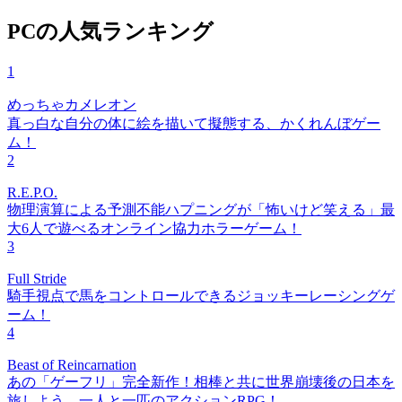
PCの人気ランキング
1
めっちゃカメレオン
真っ白な自分の体に絵を描いて擬態する、かくれんぼゲー
ム！
2
R.E.P.O.
物理演算による予測不能ハプニングが「怖いけど笑える」最
大6人で遊べるオンライン協力ホラーゲーム！
3
Full Stride
騎手視点で馬をコントロールできるジョッキーレーシングゲ
ーム！
4
Beast of Reincarnation
あの「ゲーフリ」完全新作！相棒と共に世界崩壊後の日本を
旅しよう。一人と一匹のアクションRPG！