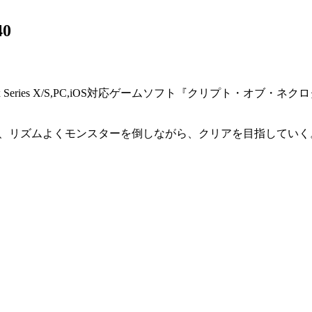
40
box Series X/S,PC,iOS対応ゲームソフト『クリプト・オブ・
、リズムよく
モンスターを倒しながら、クリア
を目指していく