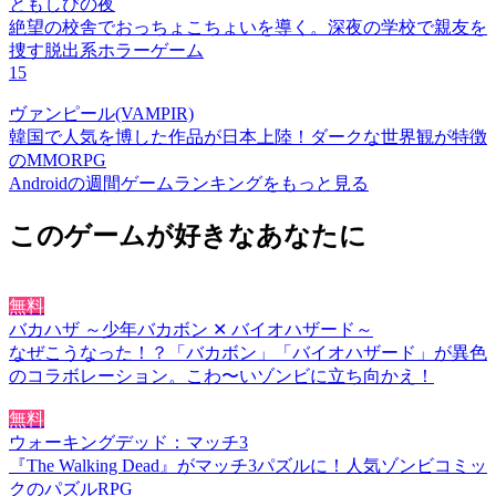
ともしびの夜
絶望の校舎でおっちょこちょいを導く。深夜の学校で親友を
捜す脱出系ホラーゲーム
15
ヴァンピール(VAMPIR)
韓国で人気を博した作品が日本上陸！ダークな世界観が特徴
のMMORPG
Androidの週間ゲームランキングをもっと見る
このゲームが好きなあなたに
無料
バカハザ ～少年バカボン ✕ バイオハザード～
なぜこうなった！？「バカボン」「バイオハザード」が異色
のコラボレーション。こわ〜いゾンビに立ち向かえ！
無料
ウォーキングデッド：マッチ3
『The Walking Dead』がマッチ3パズルに！人気ゾンビコミッ
クのパズルRPG