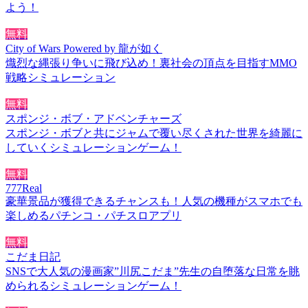
よう！
無料
City of Wars Powered by 龍が如く
熾烈な縄張り争いに飛び込め！裏社会の頂点を目指すMMO
戦略シミュレーション
無料
スポンジ・ボブ・アドベンチャーズ
スポンジ・ボブと共にジャムで覆い尽くされた世界を綺麗に
していくシミュレーションゲーム！
無料
777Real
豪華景品が獲得できるチャンスも！人気の機種がスマホでも
楽しめるパチンコ・パチスロアプリ
無料
こだま日記
SNSで大人気の漫画家”川尻こだま”先生の自堕落な日常を眺
められるシミュレーションゲーム！