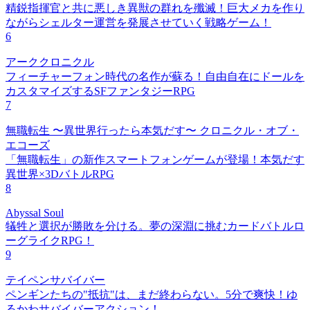
精鋭指揮官と共に悪しき異獣の群れを殲滅！巨大メカを作り
ながらシェルター運営を発展させていく戦略ゲーム！
6
アーククロニクル
フィーチャーフォン時代の名作が蘇る！自由自在にドールを
カスタマイズするSFファンタジーRPG
7
無職転生 〜異世界行ったら本気だす〜 クロニクル・オブ・
エコーズ
「無職転生」の新作スマートフォンゲームが登場！本気だす
異世界×3DバトルRPG
8
Abyssal Soul
犠牲と選択が勝敗を分ける。夢の深淵に挑むカードバトルロ
ーグライクRPG！
9
テイペンサバイバー
ペンギンたちの"抵抗"は、まだ終わらない。5分で爽快！ゆ
るかわサバイバーアクション！