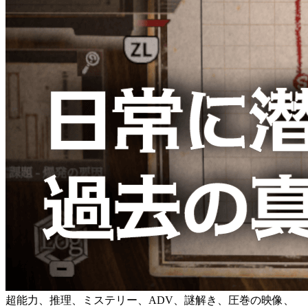
超能力、推理、ミステリー、ADV、謎解き、圧巻の映像、