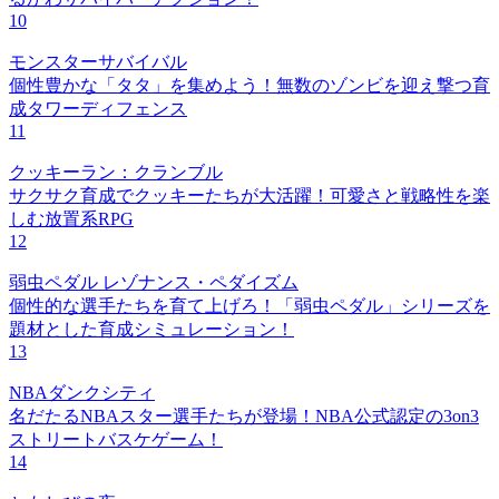
10
モンスターサバイバル
個性豊かな「タタ」を集めよう！無数のゾンビを迎え撃つ育
成タワーディフェンス
11
クッキーラン：クランブル
サクサク育成でクッキーたちが大活躍！可愛さと戦略性を楽
しむ放置系RPG
12
弱虫ペダル レゾナンス・ペダイズム
個性的な選手たちを育て上げろ！「弱虫ペダル」シリーズを
題材とした育成シミュレーション！
13
NBAダンクシティ
名だたるNBAスター選手たちが登場！NBA公式認定の3on3
ストリートバスケゲーム！
14