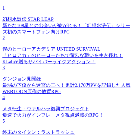
1
幻想水滸伝 STAR LEAP
新たな108星との出会いが紡がれる！「幻想水滸伝」シリー
ズ初のスマートフォン向けRPG
2
僕のヒーローアカデミア UNITED SURVIVAL
「ヒロアカ」のヒーローたちで苛烈な戦いを生き残れ！
KLabが贈るサバイバーライクアクション！
3
ダンジョン見聞録
最弱の下僕から迷宮の王へ！累計2,170万PVを記録した人気
WEBTOON原作の放置RPG
4
メタ転生：ヴァルハラ復興プロジェクト
爆速で火力がインフレ！メタ視点満載のRPG！
5
終末のタイタン：ラストラッシュ