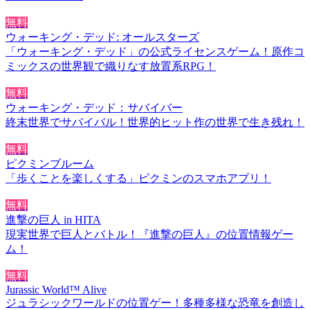
無料
ウォーキング・デッド: オールスターズ
「ウォーキング・デッド」の公式ライセンスゲーム！原作コ
ミックスの世界観で織りなす放置系RPG！
無料
ウォーキング・デッド：サバイバー
終末世界でサバイバル！世界的ヒット作の世界で生き残れ！
無料
ピクミンブルーム
「歩くことを楽しくする」ピクミンのスマホアプリ！
無料
進撃の巨人 in HITA
現実世界で巨人とバトル！『進撃の巨人』の位置情報ゲー
ム！
無料
Jurassic World™ Alive
ジュラシックワールドの位置ゲー！多種多様な恐竜を創造し