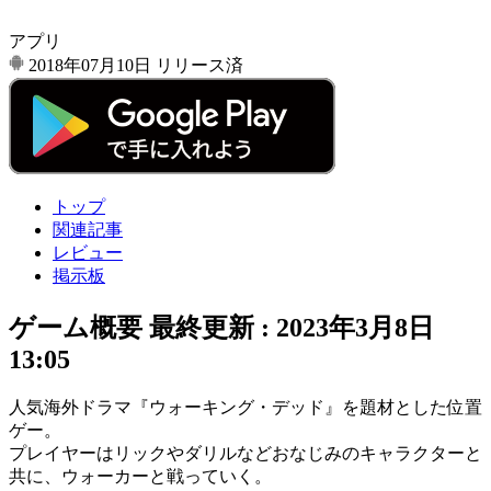
アプリ
2018年07月10日
リリース済
トップ
関連記事
レビュー
掲示板
ゲーム概要
最終更新 :
2023年3月8日
13:05
人気海外ドラマ
『ウォーキング・デッド』
を題材とした
位置
ゲー
。
プレイヤーは
リック
や
ダリル
などおなじみのキャラクターと
共に、
ウォーカー
と戦っていく。