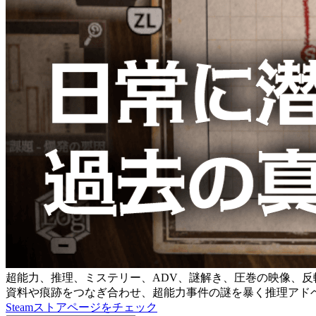
超能力、推理、ミステリー、ADV、謎解き、圧巻の映像、反
資料や痕跡をつなぎ合わせ、超能力事件の謎を暴く推理アド
Steamストアページをチェック