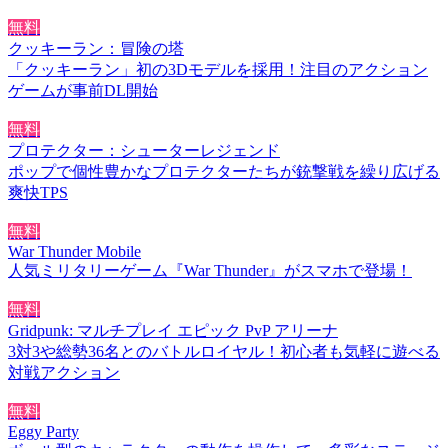
無料
クッキーラン：冒険の塔
「クッキーラン」初の3Dモデルを採用！注目のアクション
ゲームが事前DL開始
無料
プロテクター：シューターレジェンド
ポップで個性豊かなプロテクターたちが銃撃戦を繰り広げる
爽快TPS
無料
War Thunder Mobile
人気ミリタリーゲーム『War Thunder』がスマホで登場！
無料
Gridpunk: マルチプレイ エピック PvP アリーナ
3対3や総勢36名とのバトルロイヤル！初心者も気軽に遊べる
対戦アクション
無料
Eggy Party