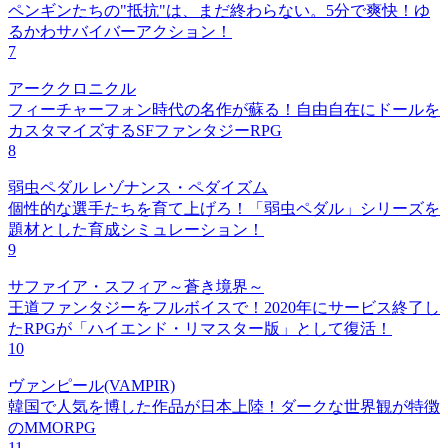
ペンギンたちの"抵抗"は、まだ終わらない。5分で爽快！ゆ
るかわサバイバーアクション！
7
アーククロニクル
フィーチャーフォン時代の名作が蘇る！自由自在にドールを
カスタマイズするSFファンタジーRPG
8
弱虫ペダル レゾナンス・ペダイズム
個性的な選手たちを育て上げろ！「弱虫ペダル」シリーズを
題材とした育成シミュレーション！
9
サファイア・スフィア～蒼き境界～
王道ファンタジーをフルボイスで！2020年にサービス終了し
たRPGが「ハイエンド・リマスター版」として復活！
10
ヴァンピール(VAMPIR)
韓国で人気を博した作品が日本上陸！ダークな世界観が特徴
のMMORPG
11