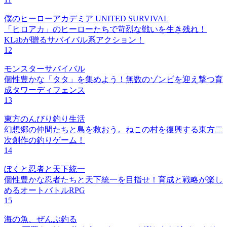
僕のヒーローアカデミア UNITED SURVIVAL
「ヒロアカ」のヒーローたちで苛烈な戦いを生き残れ！
KLabが贈るサバイバル系アクション！
12
モンスターサバイバル
個性豊かな「タタ」を集めよう！無数のゾンビを迎え撃つ育
成タワーディフェンス
13
東方のんびり釣り生活
幻想郷の仲間たちと島を救おう。ねこの村を復興する東方二
次創作の釣りゲーム！
14
ぼくと忍者と天下統一
個性豊かな忍者たちと天下統一を目指せ！育成と戦略が楽し
めるオートバトルRPG
15
海の魚、ぜんぶ釣る