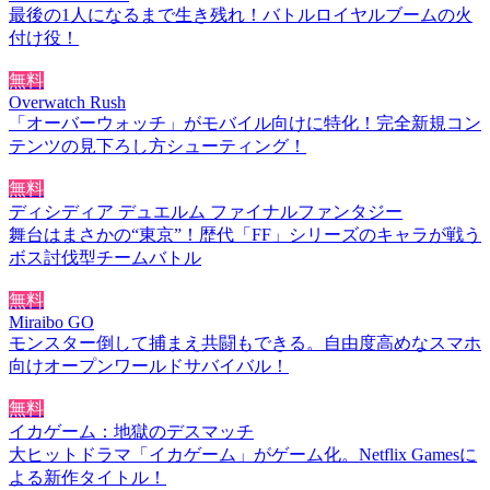
最後の1人になるまで生き残れ！バトルロイヤルブームの火
付け役！
無料
Overwatch Rush
「オーバーウォッチ」がモバイル向けに特化！完全新規コン
テンツの見下ろし方シューティング！
無料
ディシディア デュエルム ファイナルファンタジー
舞台はまさかの“東京”！歴代「FF」シリーズのキャラが戦う
ボス討伐型チームバトル
無料
Miraibo GO
モンスター倒して捕まえ共闘もできる。自由度高めなスマホ
向けオープンワールドサバイバル！
無料
イカゲーム：地獄のデスマッチ
大ヒットドラマ「イカゲーム」がゲーム化。Netflix Gamesに
よる新作タイトル！