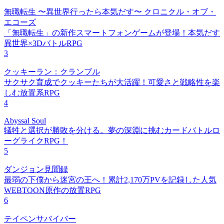
無職転生 〜異世界行ったら本気だす〜 クロニクル・オブ・
エコーズ
「無職転生」の新作スマートフォンゲームが登場！本気だす
異世界×3DバトルRPG
3
クッキーラン：クランブル
サクサク育成でクッキーたちが大活躍！可愛さと戦略性を楽
しむ放置系RPG
4
Abyssal Soul
犠牲と選択が勝敗を分ける。夢の深淵に挑むカードバトルロ
ーグライクRPG！
5
ダンジョン見聞録
最弱の下僕から迷宮の王へ！累計2,170万PVを記録した人気
WEBTOON原作の放置RPG
6
テイペンサバイバー