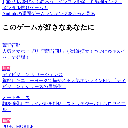
1,000万匹をぜんぶ釣ろう。インフレを楽しむ短編インクリ
メンタル釣りゲーム！
Androidの週間ゲームランキングをもっと見る
このゲームが好きなあなたに
荒野行動
人気スマホアプリ『荒野行動』が戦線拡大！ついにPS4/スイ
ッチで登場！
無料
ディビジョン リサージェンス
荒廃したニューヨークで描かれる人気オンラインRPG「ディ
ビジョン」シリーズの最新作！
オートチェス
駒を強化してライバルを倒せ！ストラテジーバトルロワイア
ル！
無料
PUBG MOBILE