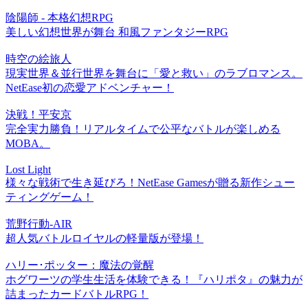
陰陽師 - 本格幻想RPG
美しい幻想世界が舞台 和風ファンタジーRPG
時空の絵旅人
現実世界＆並行世界を舞台に「愛と救い」のラブロマンス。
NetEase初の恋愛アドベンチャー！
決戦！平安京
完全実力勝負！リアルタイムで公平なバトルが楽しめる
MOBA。
Lost Light
様々な戦術で生き延びろ！NetEase Gamesが贈る新作シュー
ティングゲーム！
荒野行動-AIR
超人気バトルロイヤルの軽量版が登場！
ハリー･ポッター：魔法の覚醒
ホグワーツの学生生活を体験できる！『ハリポタ』の魅力が
詰まったカードバトルRPG！