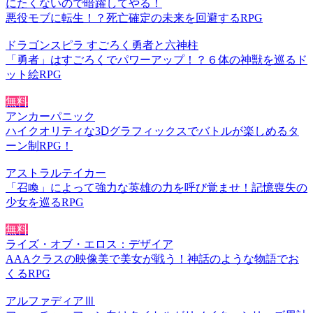
にたくないので暗躍してやる！
悪役モブに転生！？死亡確定の未来を回避するRPG
ドラゴンスピラ すごろく勇者と六神柱
「勇者」はすごろくでパワーアップ！？６体の神獣を巡るド
ット絵RPG
無料
アンカーパニック
ハイクオリティな3Ⅾグラフィックスでバトルが楽しめるタ
ーン制RPG！
アストラルテイカー
「召喚」によって強力な英雄の力を呼び覚ませ！記憶喪失の
少女を巡るRPG
無料
ライズ・オブ・エロス：デザイア
AAAクラスの映像美で美女が戦う！神話のような物語でお
くるRPG
アルファディアⅢ