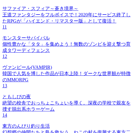
サファイア・スフィア～蒼き境界～
王道ファンタジーをフルボイスで！2020年にサービス終了し
たRPGが「ハイエンド・リマスター版」として復活！
11
モンスターサバイバル
個性豊かな「タタ」を集めよう！無数のゾンビを迎え撃つ育
成タワーディフェンス
12
ヴァンピール(VAMPIR)
韓国で人気を博した作品が日本上陸！ダークな世界観が特徴
のMMORPG
13
ともしびの夜
絶望の校舎でおっちょこちょいを導く。深夜の学校で親友を
捜す脱出系ホラーゲーム
14
東方のんびり釣り生活
幻想郷の仲間たちと島を救おう。ねこの村を復興する東方二