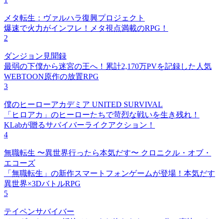
メタ転生：ヴァルハラ復興プロジェクト
爆速で火力がインフレ！メタ視点満載のRPG！
2
ダンジョン見聞録
最弱の下僕から迷宮の王へ！累計2,170万PVを記録した人気
WEBTOON原作の放置RPG
3
僕のヒーローアカデミア UNITED SURVIVAL
「ヒロアカ」のヒーローたちで苛烈な戦いを生き残れ！
KLabが贈るサバイバーライクアクション！
4
無職転生 〜異世界行ったら本気だす〜 クロニクル・オブ・
エコーズ
「無職転生」の新作スマートフォンゲームが登場！本気だす
異世界×3DバトルRPG
5
テイペンサバイバー