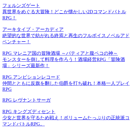
フェルンズゲート
異世界をめぐる大冒険！どこか懐かしい2Dコマンドバトル
RPG！
アーキタイプ・アーカディア
絶望的な世界で紡がれる終焉と再生のフルボイスノベルアド
ベンチャー！
RPG マレニア国の冒険酒場 ～パティアと腹ペコの神～
モンスターを倒して料理を作ろう！酒場経営RPG「冒険酒
場」シリーズ最新作！
RPG アンビションレコード
仲間とともに反旗を翻した伯爵を打ち破れ！本格一人プレイ
RPG
RPG レヴナントサーガ
RPG キングズディセント
少女と世界を守るため戦え！ボリュームたっぷりの正統派コ
マンドバトルRPG。