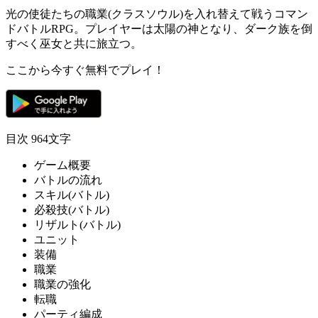
光の使徒たちの
職業(クラスソウル)
を入れ替えて戦う
コマン
ドバトルRPG
。プレイヤーは
太陽の神
となり、ダーク族を倒
すべく
巫女
と共に旅立つ。
ここから今すぐ無料でプレイ！
目次
964文字
ゲーム概要
バトルの流れ
スキル(バトル)
必殺技(バトル)
リザルト(バトル)
ユニット
装備
職業
職業の強化
転職
パーティ編成