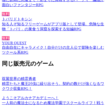
面白いファンタジーRPG
無料
トバリドトキシン
知る人ぞ知るフリーゲームがアプリ版として登場。危険な生
物「トバリ」の巣食う洞窟を探索する短編RPG
無料
YOUR QUEST
自由自在にキャラメイク！自分だけの主人公で冒険を楽しむ
ツクール系RPG
同じ販売元のゲーム
双翼世界の精霊勇者
精霊たちと魔王討伐に繰り出そう。契約の数だけ強くなるワ
クワク収集RPG！
ようこそアルカナアカデミーへ！
一人前の魔法士になるため魔法学園でスクールライフ！戦う