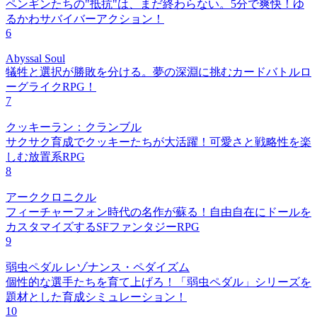
ペンギンたちの"抵抗"は、まだ終わらない。5分で爽快！ゆ
るかわサバイバーアクション！
6
Abyssal Soul
犠牲と選択が勝敗を分ける。夢の深淵に挑むカードバトルロ
ーグライクRPG！
7
クッキーラン：クランブル
サクサク育成でクッキーたちが大活躍！可愛さと戦略性を楽
しむ放置系RPG
8
アーククロニクル
フィーチャーフォン時代の名作が蘇る！自由自在にドールを
カスタマイズするSFファンタジーRPG
9
弱虫ペダル レゾナンス・ペダイズム
個性的な選手たちを育て上げろ！「弱虫ペダル」シリーズを
題材とした育成シミュレーション！
10