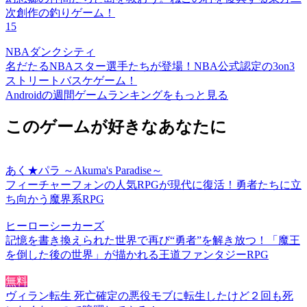
次創作の釣りゲーム！
15
NBAダンクシティ
名だたるNBAスター選手たちが登場！NBA公式認定の3on3
ストリートバスケゲーム！
Androidの週間ゲームランキングをもっと見る
このゲームが好きなあなたに
あく★パラ ～Akuma's Paradise～
フィーチャーフォンの人気RPGが現代に復活！勇者たちに立
ち向かう魔界系RPG
ヒーローシーカーズ
記憶を書き換えられた世界で再び“勇者”を解き放つ！「魔王
を倒した後の世界」が描かれる王道ファンタジーRPG
無料
ヴィラン転生 死亡確定の悪役モブに転生したけど２回も死