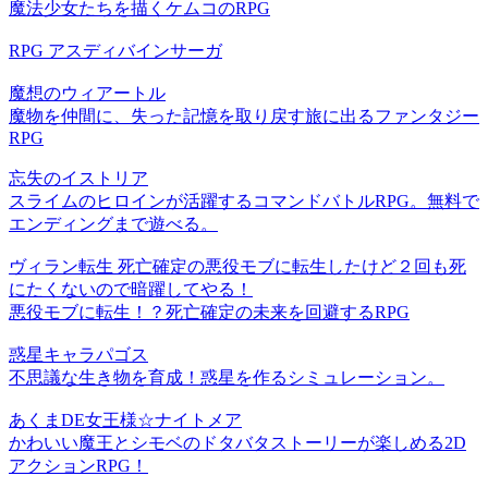
魔法少女たちを描くケムコのRPG
RPG アスディバインサーガ
魔想のウィアートル
魔物を仲間に、失った記憶を取り戻す旅に出るファンタジー
RPG
忘失のイストリア
スライムのヒロインが活躍するコマンドバトルRPG。無料で
エンディングまで遊べる。
ヴィラン転生 死亡確定の悪役モブに転生したけど２回も死
にたくないので暗躍してやる！
悪役モブに転生！？死亡確定の未来を回避するRPG
惑星キャラパゴス
不思議な生き物を育成！惑星を作るシミュレーション。
あくまDE女王様☆ナイトメア
かわいい魔王とシモベのドタバタストーリーが楽しめる2D
アクションRPG！