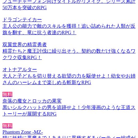
フューチャーフォン向けタイトルがリメイク。シリーズ累計
50万本を突破のRPG
ドラゴンテイカー
主人公の能力で敵のスキルを獲得！追い詰められた人類が反
旗を翻す、竜に抗う者達のRPG！
双翼世界の精霊勇者
精霊たちと魔王討伐に繰り出そう。契約の数だけ強くなるワ
クワク収集RPG！
オトナアルター
大人と子どもを切り替える欲望の力を駆使せよ！幼女やお姉
さんのハーレムまで楽しめる斬新なRPG
無料
奈落の魔女とロッカの果実
黒いシルクハットの男を追跡せよ！少年漫画のような王道ス
トーリーが展開するRPG
無料
Phantom Zone -MZ-
猫に妖精に悪魔まで！あまりに異種すぎるパーティー編成が