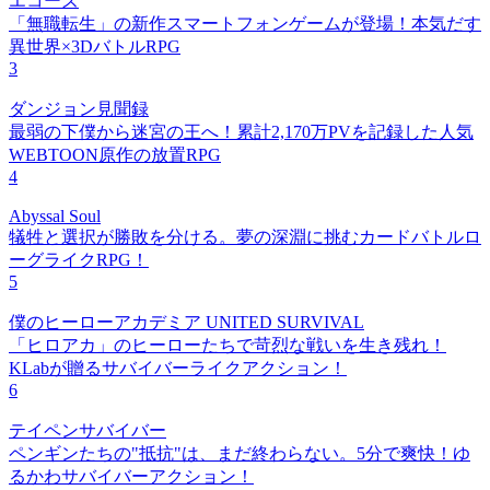
エコーズ
「無職転生」の新作スマートフォンゲームが登場！本気だす
異世界×3DバトルRPG
3
ダンジョン見聞録
最弱の下僕から迷宮の王へ！累計2,170万PVを記録した人気
WEBTOON原作の放置RPG
4
Abyssal Soul
犠牲と選択が勝敗を分ける。夢の深淵に挑むカードバトルロ
ーグライクRPG！
5
僕のヒーローアカデミア UNITED SURVIVAL
「ヒロアカ」のヒーローたちで苛烈な戦いを生き残れ！
KLabが贈るサバイバーライクアクション！
6
テイペンサバイバー
ペンギンたちの"抵抗"は、まだ終わらない。5分で爽快！ゆ
るかわサバイバーアクション！