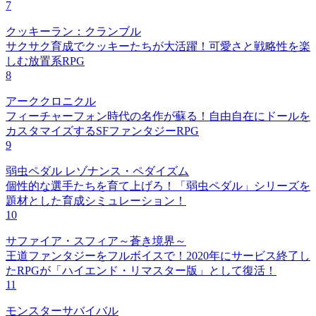
7
クッキーラン：クランブル
サクサク育成でクッキーたちが大活躍！可愛さと戦略性を楽
しむ放置系RPG
8
アーククロニクル
フィーチャーフォン時代の名作が蘇る！自由自在にドールを
カスタマイズするSFファンタジーRPG
9
弱虫ペダル レゾナンス・ペダイズム
個性的な選手たちを育て上げろ！「弱虫ペダル」シリーズを
題材とした育成シミュレーション！
10
サファイア・スフィア～蒼き境界～
王道ファンタジーをフルボイスで！2020年にサービス終了し
たRPGが「ハイエンド・リマスター版」として復活！
11
モンスターサバイバル