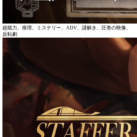
超能力、推理、ミステリー、ADV、謎解き、圧巻の映像、
反転劇