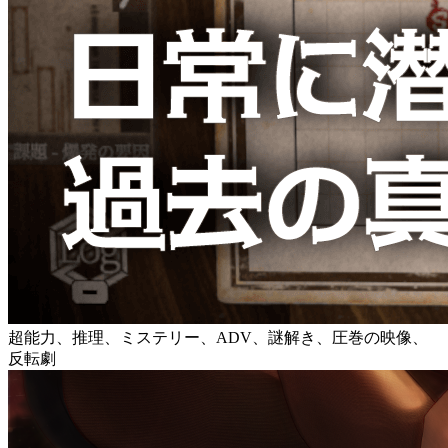
超能力、推理、ミステリー、ADV、謎解き、圧巻の映像、
反転劇