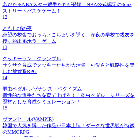
名だたるNBAスター選手たちが登場！NBA公式認定の3on3
ストリートバスケゲーム！
12
ともしびの夜
絶望の校舎でおっちょこちょいを導く。深夜の学校で親友を
捜す脱出系ホラーゲーム
13
クッキーラン：クランブル
サクサク育成でクッキーたちが大活躍！可愛さと戦略性を楽
しむ放置系RPG
14
弱虫ペダル レゾナンス・ペダイズム
個性的な選手たちを育て上げろ！「弱虫ペダル」シリーズを
題材とした育成シミュレーション！
15
ヴァンピール(VAMPIR)
韓国で人気を博した作品が日本上陸！ダークな世界観が特徴
のMMORPG