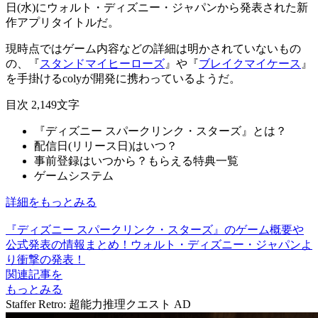
日(水)にウォルト・ディズニー・ジャパンから発表された
新
作アプリ
タイトルだ。
現時点ではゲーム内容などの詳細は明かされていないもの
の、『
スタンドマイヒーローズ
』や『
ブレイクマイケース
』
を手掛けるcolyが開発に携わっているようだ。
目次
2,149文字
『ディズニー スパークリンク・スターズ』とは？
配信日(リリース日)はいつ？
事前登録はいつから？もらえる特典一覧
ゲームシステム
詳細をもっとみる
『ディズニー スパークリンク・スターズ』のゲーム概要や
公式発表の情報まとめ！ウォルト・ディズニー・ジャパンよ
り衝撃の発表！
関連記事を
もっとみる
Staffer Retro: 超能力推理クエスト
AD