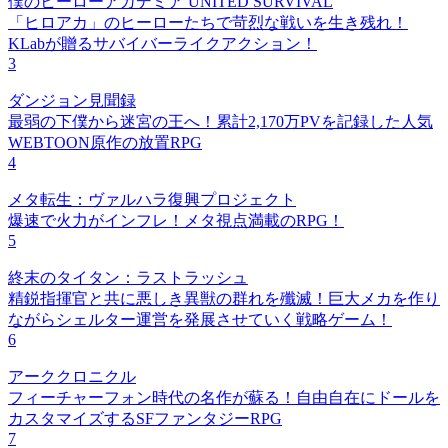
僕のヒーローアカデミア UNITED SURVIVAL
「ヒロアカ」のヒーローたちで苛烈な戦いを生き残れ！
KLabが贈るサバイバーライクアクション！
3
ダンジョン見聞録
最弱の下僕から迷宮の王へ！累計2,170万PVを記録した人気
WEBTOON原作の放置RPG
4
メタ転生：ヴァルハラ復興プロジェクト
爆速で火力がインフレ！メタ視点満載のRPG！
5
終末のタイタン：ラストラッシュ
精鋭指揮官と共に悪しき異獣の群れを殲滅！巨大メカを作り
ながらシェルター運営を発展させていく戦略ゲーム！
6
アーククロニクル
フィーチャーフォン時代の名作が蘇る！自由自在にドールを
カスタマイズするSFファンタジーRPG
7