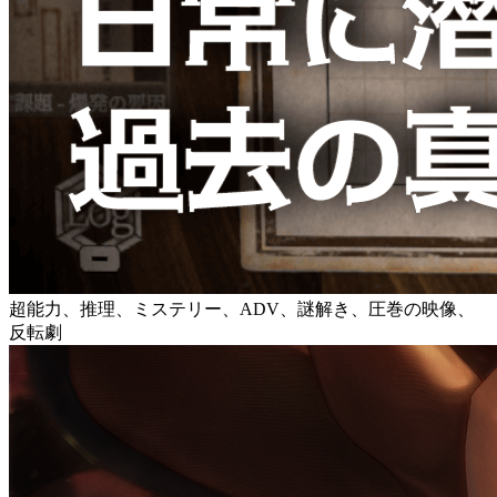
超能力、推理、ミステリー、ADV、謎解き、圧巻の映像、
反転劇