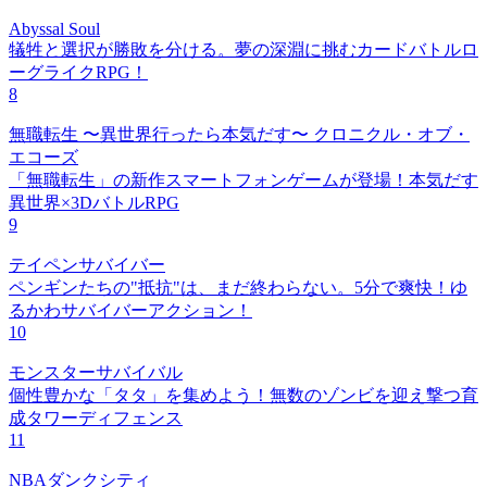
Abyssal Soul
犠牲と選択が勝敗を分ける。夢の深淵に挑むカードバトルロ
ーグライクRPG！
8
無職転生 〜異世界行ったら本気だす〜 クロニクル・オブ・
エコーズ
「無職転生」の新作スマートフォンゲームが登場！本気だす
異世界×3DバトルRPG
9
テイペンサバイバー
ペンギンたちの"抵抗"は、まだ終わらない。5分で爽快！ゆ
るかわサバイバーアクション！
10
モンスターサバイバル
個性豊かな「タタ」を集めよう！無数のゾンビを迎え撃つ育
成タワーディフェンス
11
NBAダンクシティ