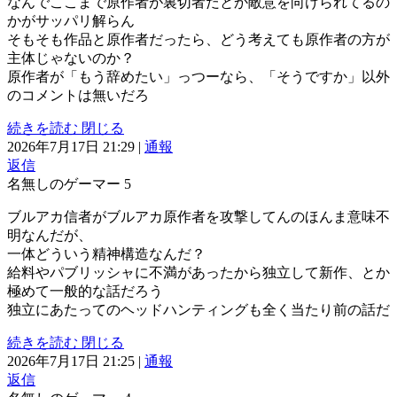
なんでここまで原作者が裏切者だとか敵意を向けられてるの
かがサッパリ解らん
そもそも作品と原作者だったら、どう考えても原作者の方が
主体じゃないのか？
原作者が「もう辞めたい」っつーなら、「そうですか」以外
のコメントは無いだろ
続きを読む
閉じる
2026年7月17日 21:29
|
通報
返信
名無しのゲーマー
5
ブルアカ信者がブルアカ原作者を攻撃してんのほんま意味不
明なんだが、
一体どういう精神構造なんだ？
給料やパブリッシャに不満があったから独立して新作、とか
極めて一般的な話だろう
独立にあたってのヘッドハンティングも全く当たり前の話だ
続きを読む
閉じる
2026年7月17日 21:25
|
通報
返信