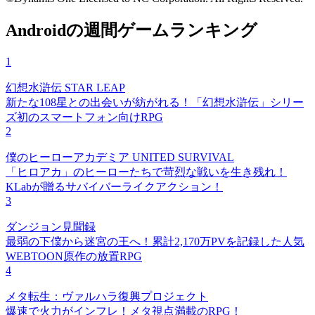
Androidの週間ゲームランキング
1
幻想水滸伝 STAR LEAP
新たな108星との出会いが紡がれる！「幻想水滸伝」シリー
ズ初のスマートフォン向けRPG
2
僕のヒーローアカデミア UNITED SURVIVAL
「ヒロアカ」のヒーローたちで苛烈な戦いを生き残れ！
KLabが贈るサバイバーライクアクション！
3
ダンジョン見聞録
最弱の下僕から迷宮の王へ！累計2,170万PVを記録した人気
WEBTOON原作の放置RPG
4
メタ転生：ヴァルハラ復興プロジェクト
爆速で火力がインフレ！メタ視点満載のRPG！