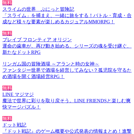
無料
スライムの世界 ぷにっと冒険記
「スライム」を捕まえ、一緒に旅をする！バトル・育成・合
成など様々な要素が楽しめるカジュアルMMORPG！
無料
ブレイブ フロンティア オリジン
運命の歯車が、再び動き始める。シリーズの魂を受け継ぐ、
新たなドットRPG
リンガム国の冒険酒場 ～アランと時の女神～
ファンタジー世界で酒場を経営してみない？孤児院を守るた
め酒場を開く酒場経営RPG！
無料
LINE マジマジ
魔法で世界に彩りを取り戻そう。LINE FRIENDSと楽しむ爽
快マージパズル！
無料
ドット戦記
『ドット戦記』のゲーム概要や公式発表の情報まとめ！進撃