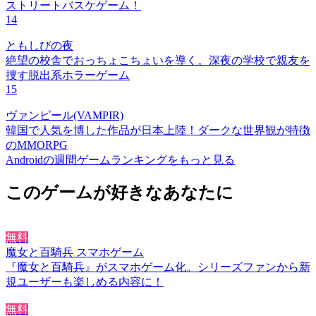
ストリートバスケゲーム！
14
ともしびの夜
絶望の校舎でおっちょこちょいを導く。深夜の学校で親友を
捜す脱出系ホラーゲーム
15
ヴァンピール(VAMPIR)
韓国で人気を博した作品が日本上陸！ダークな世界観が特徴
のMMORPG
Androidの週間ゲームランキングをもっと見る
このゲームが好きなあなたに
無料
魔女と百騎兵 スマホゲーム
『魔女と百騎兵』がスマホゲーム化。シリーズファンから新
規ユーザーも楽しめる内容に！
無料