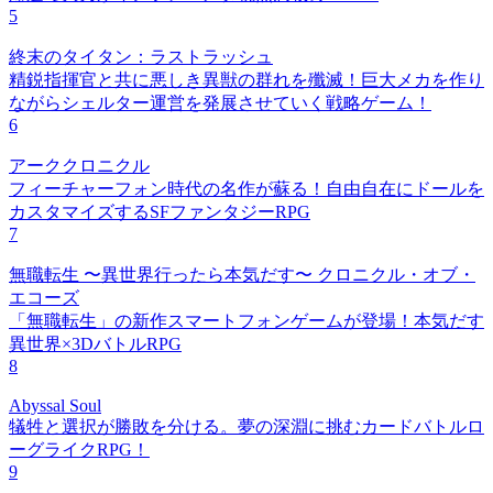
5
終末のタイタン：ラストラッシュ
精鋭指揮官と共に悪しき異獣の群れを殲滅！巨大メカを作り
ながらシェルター運営を発展させていく戦略ゲーム！
6
アーククロニクル
フィーチャーフォン時代の名作が蘇る！自由自在にドールを
カスタマイズするSFファンタジーRPG
7
無職転生 〜異世界行ったら本気だす〜 クロニクル・オブ・
エコーズ
「無職転生」の新作スマートフォンゲームが登場！本気だす
異世界×3DバトルRPG
8
Abyssal Soul
犠牲と選択が勝敗を分ける。夢の深淵に挑むカードバトルロ
ーグライクRPG！
9