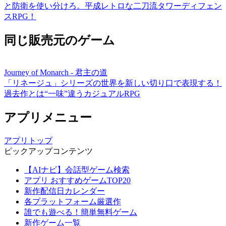
と防衛を使い分けろ。平成レトロな二刀流タワーディフェン
スRPG！
同じ販売元のゲーム
Journey of Monarch - 君主の道
「リネージュ」シリーズの世界を新しい切り口で表現する！
過去作とは“一味”違うカジュアルRPG
アプリメニュー
アプリトップ
ピックアップコンテンツ
【AIナビ】会話型ゲーム検索
アプリ おすすめゲームTOP20
新作配信日カレンダー
各プラットフォーム厳選作
誰でも遊べる！簡単無料ゲーム
新作ゲーム一覧