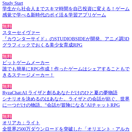
Study Start
学生から社会人までスキマ時間を自己投資に変える！ゲーム
感覚で学べる新時代のポイ活＆学習アプリゲーム
無料
スターセイヴァー
『カウンターサイド』のSTUDIOBSIDEが開発。アニメ調3D
グラフィックでおくる美少女育成RPG
無料
ビットゲームメーカー
誰でも簡単にRPG作成！作ったゲームはシェアすることもで
きるステージメーカー！
無料
RyzaChat:AI ライザと創るあなただけのひと夏の夢物語
シナリオを決めるのはあなた。ライザとの会話が紡ぐ、世界
に一つだけの物語。"会話が冒険になる"AIチャットRPG
無料
オリアカ：ライト
全世界2500万ダウンロードを突破した「オリエント・アルカ