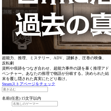
超能力、推理、ミステリー、ADV、謎解き、圧巻の映像、
反転劇
資料や痕跡をつなぎ合わせ、超能力事件の謎を暴く推理アド
ベンチャー。あなたの推理で物語が分岐する。決められた結
末を覆し隠された真実にたどり着け。
Steamストアページをチェック
名前(任意)
15文字以内