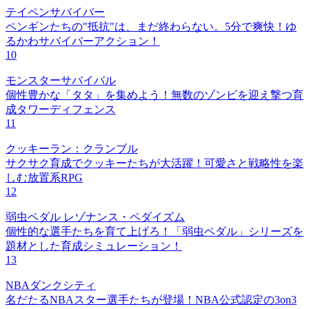
テイペンサバイバー
ペンギンたちの"抵抗"は、まだ終わらない。5分で爽快！ゆ
るかわサバイバーアクション！
10
モンスターサバイバル
個性豊かな「タタ」を集めよう！無数のゾンビを迎え撃つ育
成タワーディフェンス
11
クッキーラン：クランブル
サクサク育成でクッキーたちが大活躍！可愛さと戦略性を楽
しむ放置系RPG
12
弱虫ペダル レゾナンス・ペダイズム
個性的な選手たちを育て上げろ！「弱虫ペダル」シリーズを
題材とした育成シミュレーション！
13
NBAダンクシティ
名だたるNBAスター選手たちが登場！NBA公式認定の3on3