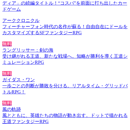
ディア」の続編タイトル！“コスパ”を前面に打ち出したカー
ドゲーム
アーククロニクル
フィーチャーフォン時代の名作が蘇る！自由自在にドールを
カスタマイズするSFファンタジーRPG
無料
ラングリッサー：剣の海
受け継がれる王道、新たな戦場へ。知略が勝利を導く王道シ
ミュレーションRPG
無料
ガイダス・ワン
一歩ごとの判断が勝敗を分ける。リアルタイム・グリッドバ
トルRPG！
無料
風の軌跡
風とともに、英雄たちの物語が動き出す。ドットで描かれる
王道ファンタジーRPG