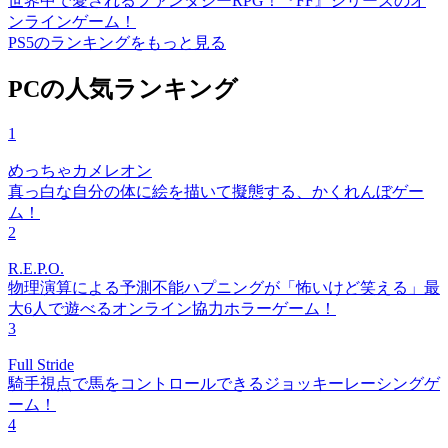
世界中で愛されるファンタジーRPG！『FF』シリーズのオ
ンラインゲーム！
PS5のランキングをもっと見る
PCの人気ランキング
1
めっちゃカメレオン
真っ白な自分の体に絵を描いて擬態する、かくれんぼゲー
ム！
2
R.E.P.O.
物理演算による予測不能ハプニングが「怖いけど笑える」最
大6人で遊べるオンライン協力ホラーゲーム！
3
Full Stride
騎手視点で馬をコントロールできるジョッキーレーシングゲ
ーム！
4