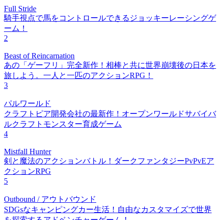
Full Stride
騎手視点で馬をコントロールできるジョッキーレーシングゲ
ーム！
2
Beast of Reincarnation
あの「ゲーフリ」完全新作！相棒と共に世界崩壊後の日本を
旅しよう。一人と一匹のアクションRPG！
3
パルワールド
クラフトピア開発会社の最新作！オープンワールドサバイバ
ルクラフトモンスター育成ゲーム
4
Mistfall Hunter
剣と魔法のアクションバトル！ダークファンタジーPvPvEア
クションRPG
5
Outbound / アウトバウンド
SDGsなキャンピングカー生活！自由なカスタマイズで世界
を探索するアドベンチャーゲーム！