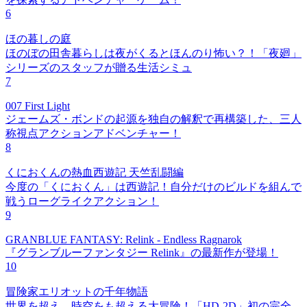
6
ほの暮しの庭
ほのぼの田舎暮らしは夜がくるとほんのり怖い？！「夜廻」
シリーズのスタッフが贈る生活シミュ
7
007 First Light
ジェームズ・ボンドの起源を独自の解釈で再構築した、三人
称視点アクションアドベンチャー！
8
くにおくんの熱血西遊記 天竺乱闘編
今度の「くにおくん」は西遊記！自分だけのビルドを組んで
戦うローグライクアクション！
9
GRANBLUE FANTASY: Relink - Endless Ragnarok
『グランブルーファンタジー Relink』の最新作が登場！
10
冒険家エリオットの千年物語
世界を超え、時空をも超える大冒険！「HD-2D」初の完全