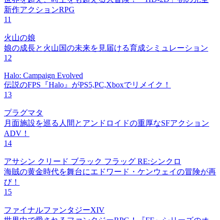
新作アクションRPG
11
火山の娘
娘の成長と火山国の未来を見届ける育成シミュレーション
12
Halo: Campaign Evolved
伝説のFPS『Halo』がPS5,PC,Xboxでリメイク！
13
プラグマタ
月面施設を巡る人間とアンドロイドの重厚なSFアクション
ADV！
14
アサシン クリード ブラック フラッグ RE:シンクロ
海賊の黄金時代を舞台にエドワード・ケンウェイの冒険が再
び！
15
ファイナルファンタジーXIV