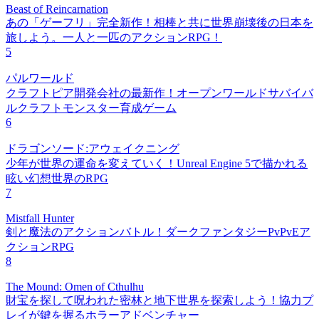
Beast of Reincarnation
あの「ゲーフリ」完全新作！相棒と共に世界崩壊後の日本を
旅しよう。一人と一匹のアクションRPG！
5
パルワールド
クラフトピア開発会社の最新作！オープンワールドサバイバ
ルクラフトモンスター育成ゲーム
6
ドラゴンソード:アウェイクニング
少年が世界の運命を変えていく！Unreal Engine 5で描かれる
眩い幻想世界のRPG
7
Mistfall Hunter
剣と魔法のアクションバトル！ダークファンタジーPvPvEア
クションRPG
8
The Mound: Omen of Cthulhu
財宝を探して呪われた密林と地下世界を探索しよう！協力プ
レイが鍵を握るホラーアドベンチャー