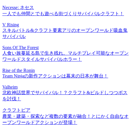
Necesse: ネセス
一人でも仲間とでも遊べる街づくりサバイバルクラフト！
V Rising
スキルバトル&クラフト要素アリのオープンワールド吸血鬼
サバイバル
Sons Of The Forest
人食い族蔓延る島で生き残れ。マルチプレイ可能なオープン
ワールドスタイルサバイバルホラー！
Rise of the Ronin
Team Ninjaの新作アクションは幕末の日本が舞台！
Valheim
北欧神話世界でサバイバル！？クラフト&ビルドしつつボス
を討伐！
クラフトピア
農業・建築・探索など複数の要素が融合！とにかく自由なオ
ープンワールドアクションが登場！