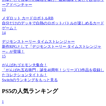
ーアドベンチャー
13
メダロット カードロボトルRB
自分だけのデッキで白熱のロボットバトルが楽しめるカード
ゲーム！
14
デジモンストーリー タイムストレンジャー
新作RPGとして『デジモンストーリー タイムストレンジャ
ー』が登場！
15
がんばれゴエモン大集合！
「がんばれ五右衛門」誕生40周年！シリーズ13作品を収録し
たコレクションタイトル！
Switchのランキングをもっと見る
PS5の人気ランキング
1