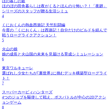
ほの暮しの庭
ほのぼの田舎暮らしは夜がくるとほんのり怖い？！「夜廻」
シリーズのスタッフが贈る生活シミュ
4
くにおくんの熱血西遊記 天竺乱闘編
今度の「くにおくん」は西遊記！自分だけのビルドを組んで
戦うローグライクアクション！
5
火山の娘
娘の成長と火山国の未来を見届ける育成シミュレーション
6
東京ワルキューレ
選ばれし少女たちが｢裏世界｣に挑むデッキ構築型ローグライ
ト！
7
スーパーカービィハンターズ
4つのジョブを駆使して戦え、ボスバトルが中心の2Dアクシ
ョンゲーム
8