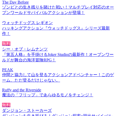
The Day Before
ゾンビとの生き残りを賭けた戦い！マルチプレイ対応のオー
プンワールドサバイバルアクションが登場！
ウォッチドッグス レギオン
ハッキングアクション『ウォッチドッグス』シリーズ最新
作！
無料
シー・オブ・レムナンツ
『第五人格』を手掛けるJoker Studioの最新作！オープンワー
ルドが舞台の海洋冒険RPG！
PEAK
仲間と協力して山を登るアクションアドベンチャー！このゲ
ーム、ただ登るだけじゃない。
Ruffy and the Riverside
魔法の「フリップ」であらゆるモノをチェンジ！
無料
ダンジョン・ストーカーズ
ダンジョンを生き延びろ！ダンジョン探索×脱出サバイバル