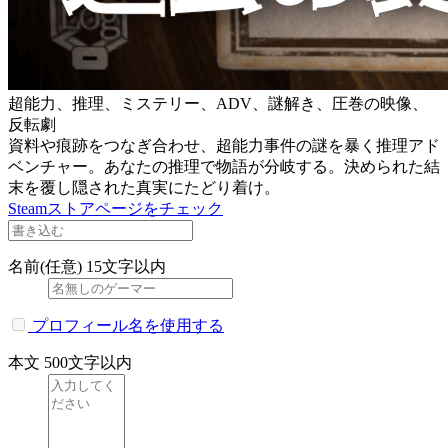
超能力、推理、ミステリー、ADV、謎解き、圧巻の映像、
反転劇
資料や痕跡をつなぎ合わせ、超能力事件の謎を暴く推理アド
ベンチャー。あなたの推理で物語が分岐する。決められた結
末を覆し隠された真実にたどり着け。
Steamストアページをチェック
名前(任意)
15文字以内
プロフィール名を使用する
本文
500文字以内