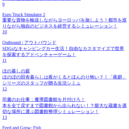
9
Euro Truck Simulator 2
重要な貨物を輸送しながらヨーロッパを旅しよう！都市を巡
りながら独自のビジネスを経営するシミュレーション！
10
Outbound / アウトバウンド
SDGsなキャンピングカー生活！自由なカスタマイズで世界
を探索するアドベンチャーゲーム！
11
ほの暮しの庭
ほのぼの田舎暮らしは夜がくるとほんのり怖い？！「夜廻」
シリーズのスタッフが贈る生活シミュ
12
司書のお仕事：魔導図書館を片付けろ！
本を全て戻すまで図書館から出られない！？膨大な蔵書を適
切な場所に運ぶ図書館整理シミュレーション！
13
Feed and Grow: Fish