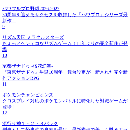
パワフルプロ野球2026-2027
30周年を迎えるサクセスを収録した「パワプロ」シリーズ最
新作！
9
リズム天国 ミラクルスターズ
ちょっとヘンテコなリズムゲーム！11年ぶりの完全新作が登
場
10
亰都ザナドゥ -桜花幻舞-
『東亰ザナドゥ』生誕10周年！舞台設定が一新された完全新
作アクションRPG
11
ポケモンチャンピオンズ
クロスプレイ対応のポケモンバトルに特化した対戦ゲームが
登場！
12
流行り神１・２・３パック
刑事として怪事件の真相を暴け、最新機種で美しく甦るホラ