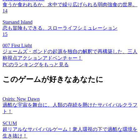
食うか食われるか、水中で繰り広げられる弱肉強食の世界。
14
Starsand Island
恋も冒険もできる、スローライフシミュレーション
15
007 First Light
ジェームズ・ボンドの起源を独自の解釈で再構築した、三人
称視点アクションアドベンチャー！
PCのランキングをもっと見る
このゲームが好きなあなたに
Osiris: New Dawn
過酷な宇宙を舞台に、人類の存続を懸けたサバイバルクラフ
ト！
SCUM
超リアルなサバイバルゲーム！衆人環視の下で過酷な環境を
生き抜け！