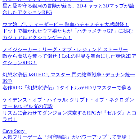
星と愛を守る銀河の冒険が蘇る、2Dキャラと3Dマップが融
合したアクションRPG
ウマ娘 プリティーダービー 熱血ハチャメチャ大感謝祭！
ドットで描かれたウマ娘たちが「ハチャメチャGP」に挑む
カジュアルアクションゲーム！
メイジシーカー：リーグ・オブ・レジェンド ストーリー
敵から魔法を奪って倒せ！LoLの世界を舞台にした爽快2Dア
クションRPG！
幻想水滸伝 I&II HDリマスター 門の紋章戦争 / デュナン統一
戦争
名作RPG『幻想水滸伝』2タイトルがHDリマスターで蘇る！
ケイデンス・オブ・ハイラル: クリプト・オブ・ネクロダン
サー feat. ゼルダの伝説
リズムに合わせてダンジョン探索するRPGが『ゼルダ』とコ
ラボ！
Cave Story+
人気フリーゲーム『洞窟物語』がパワーアップして登場！