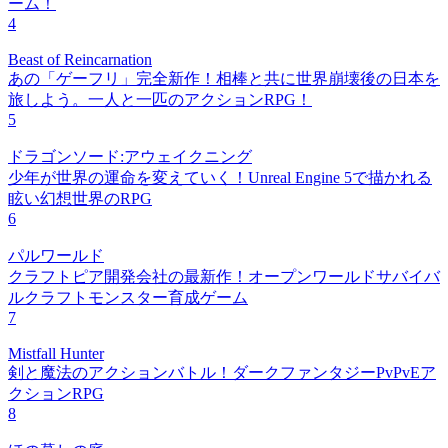
ーム！
4
Beast of Reincarnation
あの「ゲーフリ」完全新作！相棒と共に世界崩壊後の日本を
旅しよう。一人と一匹のアクションRPG！
5
ドラゴンソード:アウェイクニング
少年が世界の運命を変えていく！Unreal Engine 5で描かれる
眩い幻想世界のRPG
6
パルワールド
クラフトピア開発会社の最新作！オープンワールドサバイバ
ルクラフトモンスター育成ゲーム
7
Mistfall Hunter
剣と魔法のアクションバトル！ダークファンタジーPvPvEア
クションRPG
8