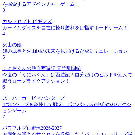
を探索するアドベンチャーゲーム！
3
カルドセプト ビギンズ
カードとダイスを自在に操り勝利を目指すボードゲーム！
4
火山の娘
娘の成長と火山国の未来を見届ける育成シミュレーション
5
くにおくんの熱血西遊記 天竺乱闘編
今度の「くにおくん」は西遊記！自分だけのビルドを組んで
戦うローグライクアクション！
6
スーパーカービィハンターズ
4つのジョブを駆使して戦え、ボスバトルが中心の2Dアクシ
ョンゲーム
7
パワフルプロ野球2026-2027
30周年を迎えるサクセスを収録した「パワプロ」シリーズ最