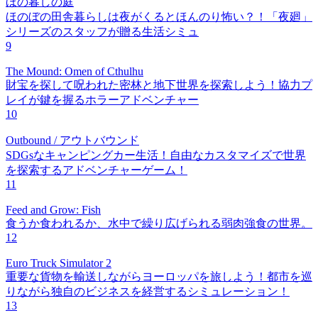
ほの暮しの庭
ほのぼの田舎暮らしは夜がくるとほんのり怖い？！「夜廻」
シリーズのスタッフが贈る生活シミュ
9
The Mound: Omen of Cthulhu
財宝を探して呪われた密林と地下世界を探索しよう！協力プ
レイが鍵を握るホラーアドベンチャー
10
Outbound / アウトバウンド
SDGsなキャンピングカー生活！自由なカスタマイズで世界
を探索するアドベンチャーゲーム！
11
Feed and Grow: Fish
食うか食われるか、水中で繰り広げられる弱肉強食の世界。
12
Euro Truck Simulator 2
重要な貨物を輸送しながらヨーロッパを旅しよう！都市を巡
りながら独自のビジネスを経営するシミュレーション！
13