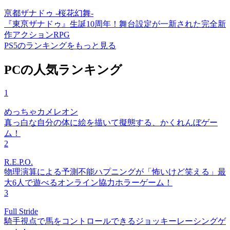
亰都ザナドゥ -桜花幻舞-
『東亰ザナドゥ』生誕10周年！舞台設定が一新された完全新
作アクションRPG
PS5のランキングをもっと見る
PCの人気ランキング
1
めっちゃカメレオン
真っ白な自分の体に絵を描いて擬態する、かくれんぼゲー
ム！
2
R.E.P.O.
物理演算による予測不能ハプニングが「怖いけど笑える」最
大6人で遊べるオンライン協力ホラーゲーム！
3
Full Stride
騎手視点で馬をコントロールできるジョッキーレーシングゲ