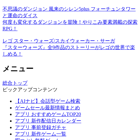
不思議のダンジョン 風来のシレン5plus フォーチュンタワー
と運命のダイス
何度も変化するダンジョンを冒険！やりこみ要素満載の探索
RPG！
レゴ スター・ウォーズ/スカイウォーカー・サーガ
『スターウォーズ』全9作品のストーリーがレゴの世界で楽
しめる！
メニュー
総合トップ
ピックアップコンテンツ
【AIナビ】会話型ゲーム検索
ゲームセール最新情報まとめ
アプリ おすすめゲームTOP20
アプリ 新作配信日カレンダー
アプリ 事前登録ガチャ
アプリ 新作ゲーム一覧