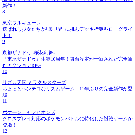
新作！
8
東京ワルキューレ
選ばれし少女たちが｢裏世界｣に挑むデッキ構築型ローグライ
ト！
9
亰都ザナドゥ -桜花幻舞-
『東亰ザナドゥ』生誕10周年！舞台設定が一新された完全新
作アクションRPG
10
リズム天国 ミラクルスターズ
ちょっとヘンテコなリズムゲーム！11年ぶりの完全新作が登
場
11
ポケモンチャンピオンズ
クロスプレイ対応のポケモンバトルに特化した対戦ゲームが
登場！
12