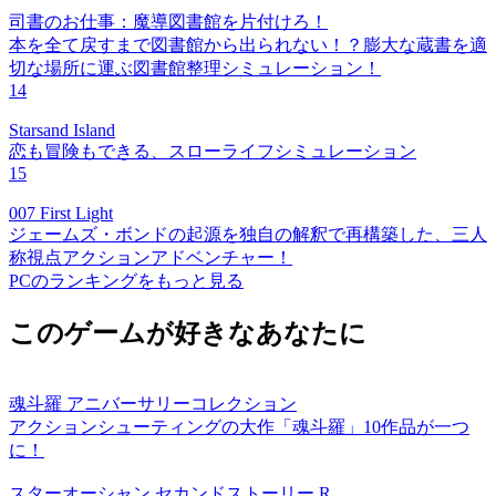
司書のお仕事：魔導図書館を片付けろ！
本を全て戻すまで図書館から出られない！？膨大な蔵書を適
切な場所に運ぶ図書館整理シミュレーション！
14
Starsand Island
恋も冒険もできる、スローライフシミュレーション
15
007 First Light
ジェームズ・ボンドの起源を独自の解釈で再構築した、三人
称視点アクションアドベンチャー！
PCのランキングをもっと見る
このゲームが好きなあなたに
魂斗羅 アニバーサリーコレクション
アクションシューティングの大作「魂斗羅」10作品が一つ
に！
スターオーシャン セカンドストーリー R