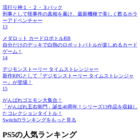
流行り神１・２・３パック
刑事として怪事件の真相を暴け、最新機種で美しく甦るホラ
ーアドベンチャー
13
メダロット カードロボトルRB
自分だけのデッキで白熱のロボットバトルが楽しめるカード
ゲーム！
14
デジモンストーリー タイムストレンジャー
新作RPGとして『デジモンストーリー タイムストレンジャ
ー』が登場！
15
がんばれゴエモン大集合！
「がんばれ五右衛門」誕生40周年！シリーズ13作品を収録し
たコレクションタイトル！
Switchのランキングをもっと見る
PS5の人気ランキング