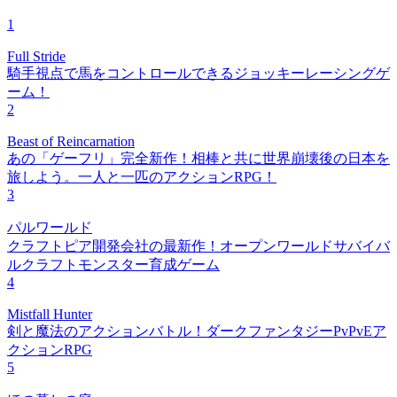
1
Full Stride
騎手視点で馬をコントロールできるジョッキーレーシングゲ
ーム！
2
Beast of Reincarnation
あの「ゲーフリ」完全新作！相棒と共に世界崩壊後の日本を
旅しよう。一人と一匹のアクションRPG！
3
パルワールド
クラフトピア開発会社の最新作！オープンワールドサバイバ
ルクラフトモンスター育成ゲーム
4
Mistfall Hunter
剣と魔法のアクションバトル！ダークファンタジーPvPvEア
クションRPG
5