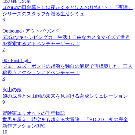
ほの暮しの庭
ほのぼの田舎暮らしは夜がくるとほんのり怖い？！「夜廻」
シリーズのスタッフが贈る生活シミュ
6
Outbound / アウトバウンド
SDGsなキャンピングカー生活！自由なカスタマイズで世界
を探索するアドベンチャーゲーム！
7
007 First Light
ジェームズ・ボンドの起源を独自の解釈で再構築した、三人
称視点アクションアドベンチャー！
8
火山の娘
娘の成長と火山国の未来を見届ける育成シミュレーション
9
冒険家エリオットの千年物語
世界を超え、時空をも超える大冒険！「HD-2D」初の完全
新作アクションRPG
10