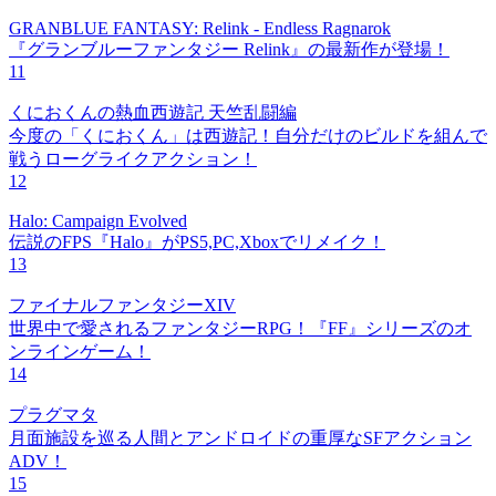
GRANBLUE FANTASY: Relink - Endless Ragnarok
『グランブルーファンタジー Relink』の最新作が登場！
11
くにおくんの熱血西遊記 天竺乱闘編
今度の「くにおくん」は西遊記！自分だけのビルドを組んで
戦うローグライクアクション！
12
Halo: Campaign Evolved
伝説のFPS『Halo』がPS5,PC,Xboxでリメイク！
13
ファイナルファンタジーXIV
世界中で愛されるファンタジーRPG！『FF』シリーズのオ
ンラインゲーム！
14
プラグマタ
月面施設を巡る人間とアンドロイドの重厚なSFアクション
ADV！
15