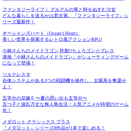
ファンタジーライフｉ グルグルの竜と時をぬすむ少女
どんな暮らしを送るかは君次第。『ファンタジーライフ』シ
リーズ最新作！
オーシャンズハート（Ocean’s Heart）
美しい世界を探索するレトロ風アクションRPG!
小林さんちのメイドラゴン 炸裂!!ちょろゴン☆ブレス
漫画『小林さんちのメイドラゴン』がシューティングゲーム
になって登場！
ソルクレスタ
合体システムがある3つの戦闘機を操作し、太陽系を奪還せ
よ！
五等分の花嫁∬ 〜夏の思い出も五等分〜
五つ子と波乱万丈な無人島生活！人気アニメが待望のゲーム
化！
メダロット クラシックス プラス
『メダロット』シリーズ8作品が1本で楽しめる！