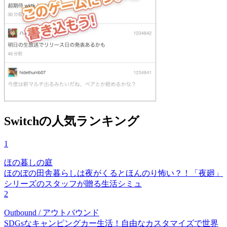
Switchの人気ランキング
1
ほの暮しの庭
ほのぼの田舎暮らしは夜がくるとほんのり怖い？！「夜廻」
シリーズのスタッフが贈る生活シミュ
2
Outbound / アウトバウンド
SDGsなキャンピングカー生活！自由なカスタマイズで世界